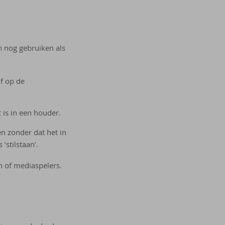
n nog gebruiken als
f op de
 is in een houder.
en zonder dat het in
‘stilstaan’.
en of mediaspelers.