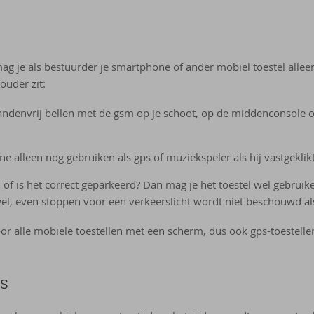
g je als bestuurder je smartphone of ander mobiel toestel allee
ouder zit:
andenvrij bellen met de gsm op je schoot, op de middenconsole o
e alleen nog gebruiken als gps of muziekspeler als hij vastgeklikt
il of is het correct geparkeerd? Dan mag je het toestel wel gebruik
wel, even stoppen voor een verkeerslicht wordt niet beschouwd als 
or alle mobiele toestellen met een scherm, dus ook gps-toestell
es