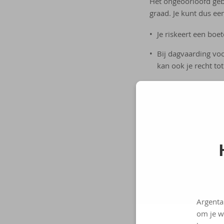
Het ongeoorloofd geb
graad. Je kunt dus een
Je riskeert een boe
Bij dagvaarding voo
kan ook je recht to
Heb je je rijbewijs 
voor de rechtbank v
theorie- of prakti
Tips om 
Argenta
om je w