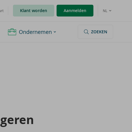
Klant worden
Aanmelden
urt
NL
Ondernemen
ZOEKEN
ge­ren