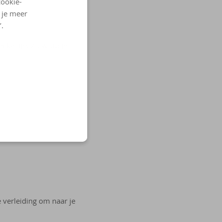
cookie-
l je meer
’.
enkastje. Zo word je
 verleiding om naar je