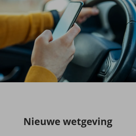
Nieu­we wet­ge­ving