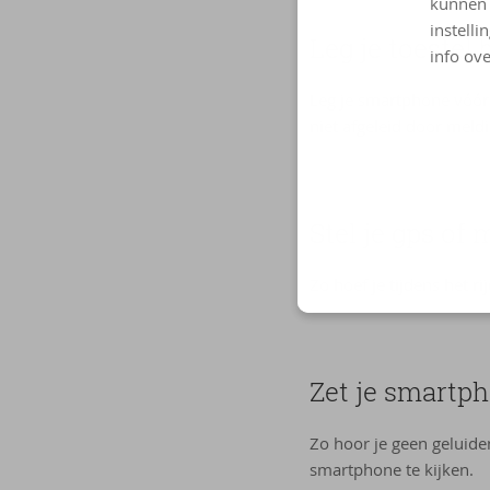
kunnen 
instelli
Leg je toestel
info ove
Leg je smartphone vóór 
niet afgeleid door meld
Stel je gps of 
Zo hoef je tijdens het r
Zet je smartpho
Zo hoor je geen geluide
smartphone te kijken.