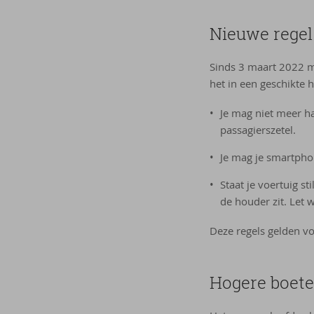
Nieu­we regel
Sinds 3 maart 2022 ma
het in een geschikte h
Je mag niet meer h
passagierszetel.
Je mag je smartphon
Staat je voertuig st
de houder zit. Let 
Deze regels gelden vo
Ho­ge­re boe­t