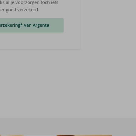
s al je voorzorgen toch iets
ter goed verzekerd.
rzekering* van Argenta