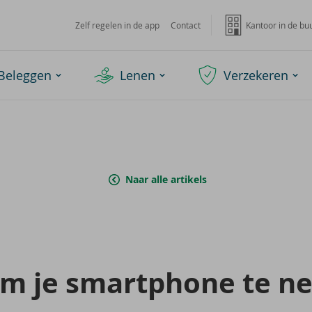
Zelf regelen in de app
Contact
Kantoor in de bu
Beleggen
Lenen
Verzekeren
Naar alle artikels
om je smartpho­ne te ne­