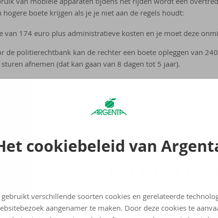
ruik van mobiele apparaten tijdens het rijden wordt een overtre
 hogere boete krijgen als je je niet aan de regels houdt:
te van 174 euro plus administratieve kosten en je moet deze onmid
r de politierechtbank kan de rechter een boete opleggen van 240 
t sturen afnemen (dat kan gaan van 8 dagen tot 5 jaar).
B minder dan twee jaar geleden behaald en verblijf je vast in Belgi
erschijnen en ben je tijdelijk je rijbewijs kwijt. Bovendien moet j
jkexamen opnieuw afleggen voor je weer mag rijden.
Het cookiebeleid van Argent
gsm’en ach­ter het stuur te ve
 gebruikt verschillende soorten cookies en gerelateerde technolo
ebsitebezoek aangenamer te maken. Door deze cookies te aanva