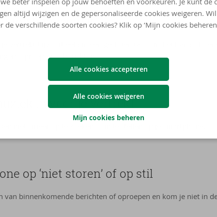
we beter inspelen op jouw behoeften en voorkeuren. Je kunt de 
ngen altijd wijzigen en de gepersonaliseerde cookies weigeren. Wi
 buiten handbereik
r de verschillende soorten cookies? Klik op ‘Mijn cookies beheren
je vertrekt bijvoorbeeld in een gesloten tas of in het handschoen
ingen, oproepen of berichten.
Alle cookies accepteren
Alle cookies weigeren
muziek in vóór je vertrekt
Mijn cookies beheren
ijden niets meer op te zoeken of in te stellen op je smartphone.
ne op ‘niet storen’ of op stil
n van binnenkomende berichten of oproepen en kom je niet in de