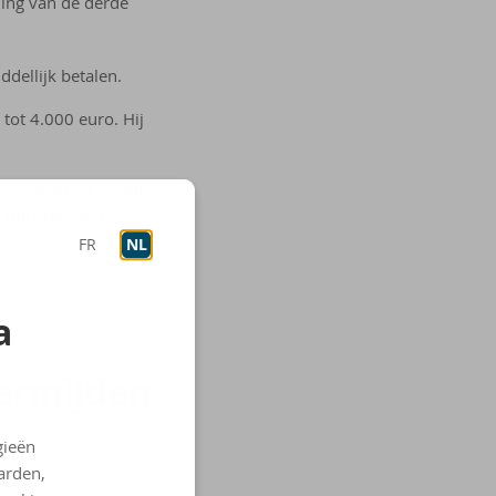
ding van de derde
dellijk betalen.
tot 4.000 euro. Hij
ë? Dan moet je altijd
e minstens het
FR
NL
a
r­mij­den
gieën
arden,