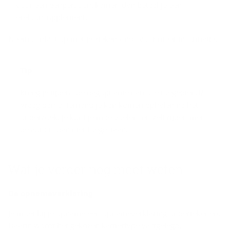
voor een eenpersoonskamer, dan betaal je een
ereloonsupplement.
Neem contact op met je ziekenfonds voor meer informatie.
Tip
Kreeg je tijdens de dagopname narcose toegediend?
Vraag dan of iemand je kan komen ophalen na het
onderzoek. Je kunt je moe voelen, en zelf rijden met
de auto is dan niet toegestaan.
Wat je ver­der nog moet weten
De op­na­me­ver­kla­ring
Je moet bij je opname een opnameverklaring ondertekenen.
Daarin wordt het gekozen kamertype vastgelegd.