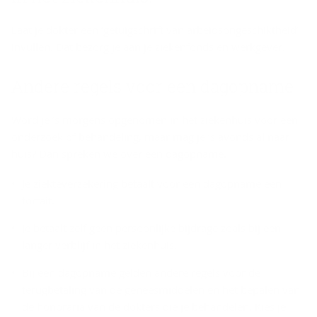
Laat je dokter een ‘getuigschrift van arbeidsongeschiktheid’
invullen. Dat bezorg je aan je ziekenfonds en werkgever.
An­de­re re­gels voor een dag­op­na­me
Word je ’s morgens opgenomen in het ziekenhuis voor een
onderzoek of behandeling, maar mag je ’s avonds al naar
huis? Dan spreken we over een dagopname.
Je ziekteverzekering betaalt voor een dagopname een
forfait.
Je betaalt zelf geen persoonlijke bijdrage zoals bij een
langer verblijf in het ziekenhuis.
Bij een dagopname gelden andere regels voor de
terugbetaling van de geneesmiddelen en het bepalen van
de honoraria van de dokters die je behandelen. Kies je