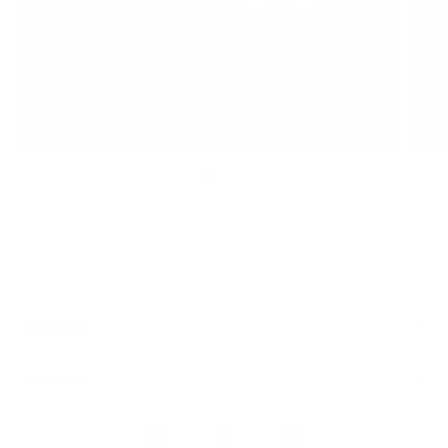
gelden ook op je
vakantiebestemming
Lees meer
L
Algemeen
Snel naar
Volg