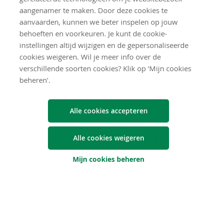
je identiteitskaart
aangenamer te maken. Door deze cookies te
aanvaarden, kunnen we beter inspelen op jouw
kleefzegels van het ziekenfonds
behoeften en voorkeuren. Je kunt de cookie-
je bloedgroepkaart (als je die hebt)
instellingen altijd wijzigen en de gepersonaliseerde
cookies weigeren. Wil je meer info over de
verslagen van eerdere onderzoeken en radiografieën
verschillende soorten cookies? Klik op ‘Mijn cookies
de gegevens van je verzekeraar en je polisnummer
beheren’.
een overzicht van de medicatie die je neemt en eventuele
dieetvoorschriften
Alle cookies accepteren
Ver­wit­tig zo snel mo­ge­lijk je zie­ken­
Alle cookies weigeren
fonds en werk­ge­ver (of werk­loos­
Mijn cookies beheren
heids­in­stel­ling of so­ci­aal ver­ze­ke­
rings­fonds) dat je op­ge­no­men wordt
in het zie­ken­huis.