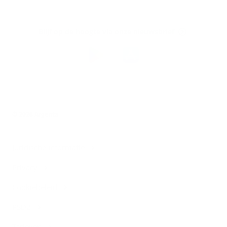
Argenta
op
Blijf op de hoogte via onze nieuwsbrief
Download
de
Argenta-
app
© 2026 Argenta
Juridische informatie
Privacy
Cookiebeleid
PSD2
Tarieven