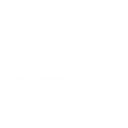
krijg je de factuur.
Op de factuur staan alle ziekenhuiskosten (bijvoorbeeld
verblijfkosten, apotheek, honoraria, ziekenvervoer). Er staat
ook op hoeveel je persoonlijke bijdrage is en hoeveel het
ziekenhuis rechtstreeks aan je ziekenfonds aanrekent. Als je
al een voorschot betaald hebt, wordt dat ook verrekend.
Heb je een hospitalisatieverzekering? Breng je verzekeraar
dan op de hoogte over je opname en bezorg hem de
factuur.
Wan­neer je het zie­ken­huis ver­laat
Je dokter bepaalt wanneer je het ziekenhuis mag verlaten. Je
hebt het recht om eerder te vertrekken. Vertrek je tegen het
advies van je dokter in? Dan moet je een document
ondertekenen waarin staat dat de dokter vanaf dat moment
alle verantwoordelijkheid afwijst voor de gevolgen van je
vertrek.