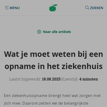
Argenta
MENU
ZOEKEN
MENU
Homepage
Naar alle artikels
Wat je moet weten bij een
op­na­me in het zie­ken­huis
Laatst bijgewerkt:
18.08.2025 |
Leestijd:
4 minuten
Een ziekenhuisopname brengt heel wat zorgen met
zich mee. Daarom zetten we de belangrijkste