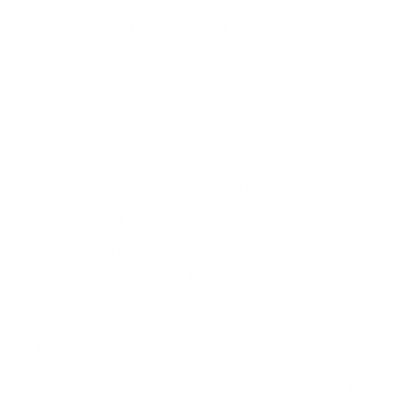
Vraag zeker na welke bijkomende kosten er kunnen zijn,
bijvoorbeeld voor internet of telefonie.
De opnameverklaring wordt in twee exemplaren
ondertekend.
Deze gegevens moeten er altijd in staan:
het bedrag van je persoonlijke bijdrage per dag
het supplement voor een 1-persoonskamer
het maximum honorariumsupplement dat je dokters
kunnen aanrekenen als je kiest voor een 1-
persoonskamer (in een twee- of meerpersoonskamer
mogen dokters geen honorariumsupplementen vragen)
De fac­tuur
Ongeveer 2 maanden nadat je het ziekenhuis verlaten hebt,