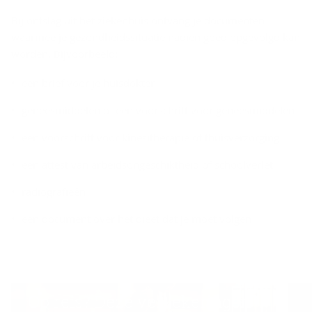
Bij ontslag uit het ziekenhuis ontvang je documenten
waarmee je gezondheidssituatie nadien goed opgevolgd kan
worden. Bijvoorbeeld:
een brief voor je huisdokter
geneesmiddelen of een voorschrift voor geneesmiddelen
een voorschrift voor kinesitherapie of thuisverzorging
een attest van arbeidsongeschiktheid of schoolverlet
radiografieën
een document over het dieet dat je moet volgen
Op reis? Deze verzekeringen