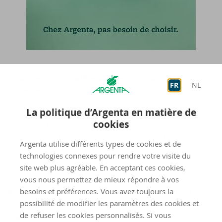
D'où vient votre enthousiasme pour participer à cette
FR
NL
campagne ?
La politique d’Argenta en matière de
« Argenta est pour moi un très bon employeur, et j'aime le
cookies
faire savoir. Participer à cette campagne était aussi une
expérience que je souhaitais vivre. Je n'aurais jamais pensé
Argenta utilise différents types de cookies et de
le faire un jour. J'avais l'impression de pouvoir jeter un œil
technologies connexes pour rendre votre visite du
par-dessus le mur, dans un monde complètement
site web plus agréable. En acceptant ces cookies,
différent. »
vous nous permettez de mieux répondre à vos
besoins et préférences. Vous avez toujours la
Pourquoi le message « Aider les collègues à grandir –
possibilité de modifier les paramètres des cookies et
continuer à apprendre
moi-même » vous semble-t-il si
de refuser les cookies personnalisés. Si vous
familier ?