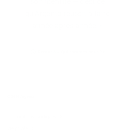
son identité — c’est ce
qu’Argenta réussit à faire
année après année. »
Retour à « Qui sommes nous ? »
© 2026 Argenta
Informations juridiques
Vie privée