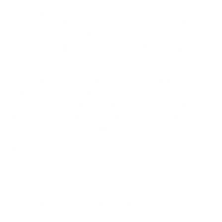
Argenta traite ses collaborateurs. Mon travail est
passionnant et stimulant. Il y a de la place pour l'initiative
dans le cadre des objectifs fixés. Et la barre est placée haut.
Mais cela fait partie intégrante d'une entreprise en pleine
croissance.
En outre, l'entreprise accorde de l'attention à la personne
derrière le travailleur. Elle apporte son soutien lorsque les
choses vont mal. Elle laisse du temps et de l'espace pour
créer des liens. Elle respecte qui vous êtes en tant que
personne, sous quelque forme que ce soit.
Et c'est pourquoi Argenta reste un employeur solide en ces
temps difficiles. »
« Grandir tout en préservant