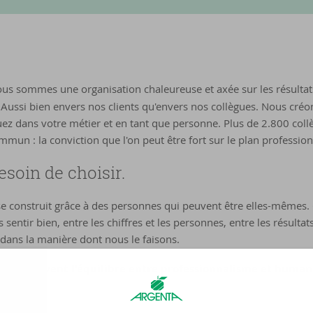
us sommes une organisation chaleureuse et axée sur les résultats
é. Aussi bien envers nos clients qu'envers nos collègues. Nous cr
z dans votre métier et en tant que personne. Plus de 2.800 collèg
ommun : la conviction que l'on peut être fort sur le plan professi
esoin de choisir.
e construit grâce à des personnes qui peuvent être elles-mêmes. 
us sentir bien, entre les chiffres et les personnes, entre les résult
dans la manière dont nous le faisons.
t ils vivent l'équilibre entre professionnalisme et humani