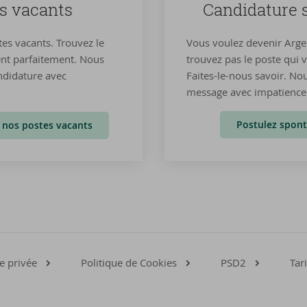
s va­cants
Can­di­da­ture 
es vacants. Trouvez le
Vous voulez devenir Arge
ent parfaitement. Nous
trouvez pas le poste qui 
ndidature avec
Faites-le-nous savoir. No
message avec impatience 
Postulez spon
à nos postes vacants
e privée
Politique de Cookies
PSD2
Tari