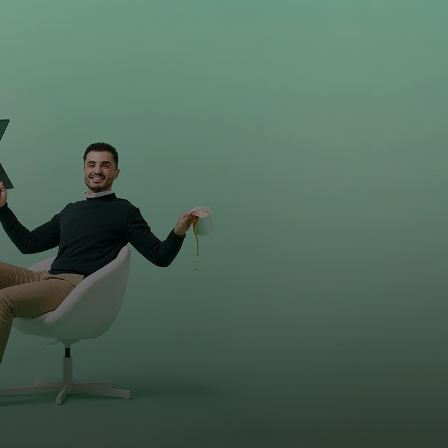
vers argenta.be
FR