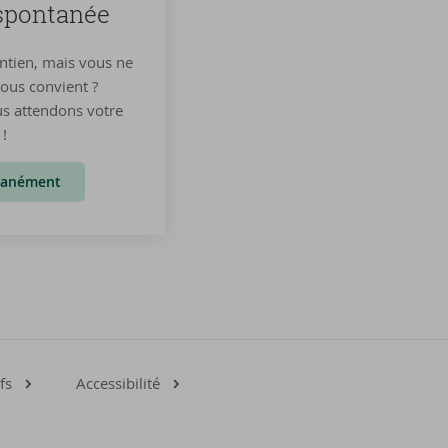
spon­ta­née
ntien, mais vous ne
vous convient ?
us attendons votre
!
tanément
fs
Accessibilité