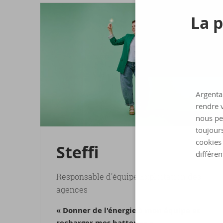
La p
Argenta 
rendre v
nous pe
toujours
cookies 
Stef­fi
différen
Responsable d'équipe Exploitation des
agences
« Donner de l'énergie à mon équipe et
recharger mes batteries »