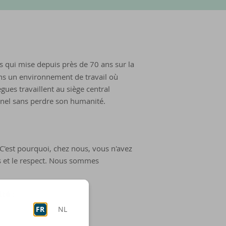
 qui mise depuis près de 70 ans sur la
éons un environnement de travail où
ues travaillent au siège central
onnel sans perdre son humanité.
C'est pourquoi, chez nous, vous n'avez
ats et le respect. Nous sommes
té :
FR
NL