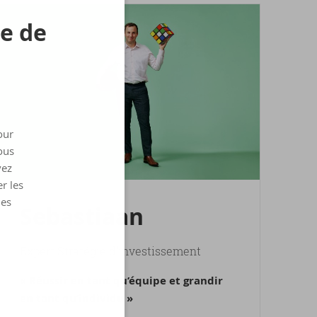
re de
our
ous
vez
r les
les
Se­bas­tiaan
Expert Stratégie d'investissement
« Réussir en tant qu’équipe et grandir
en tant qu’individu »