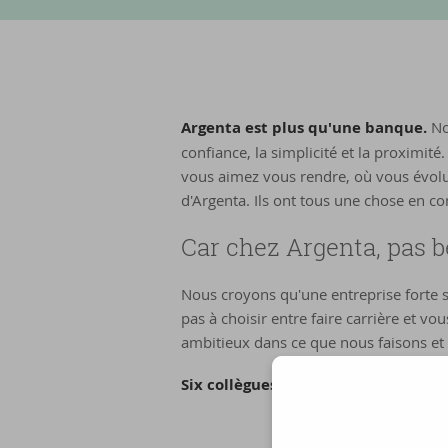
Argenta est plus qu'une banque.
No
confiance, la simplicité et la proximit
vous aimez vous rendre, où vous évolue
d'Argenta. Ils ont tous une chose en c
Car chez Argenta, pas b
Nous croyons qu'une entreprise forte s
pas à choisir entre faire carrière et vo
ambitieux dans ce que nous faisons et 
Six collègues nous montrent commen