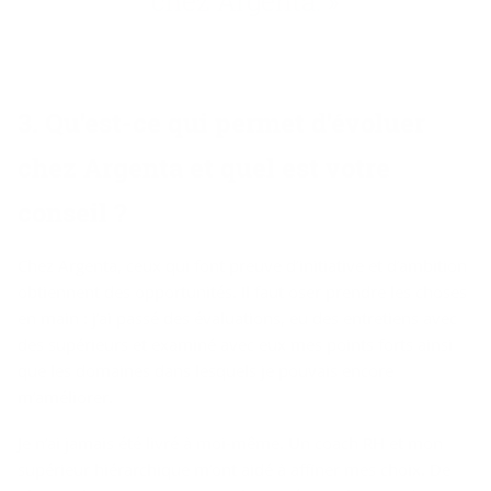
chez Argenta. »
3. Qu'est-ce qui permet d'évoluer
chez Argenta et quel est votre
conseil ?
Chez Argenta, ceux qui font preuve d’initiative et d’ambition
obtiennent des opportunités. Il faut oser prendre les choses
en main : j’ai passé des évaluations, eu des entretiens avec
des supérieurs et examiné avec eux mes points forts ainsi
que les domaines dans lesquels je pouvais encore
m’améliorer.
Je n’ai jamais été livré à moi-même. Un coach RH et mon
supérieur hiérarchique m’ont aidé à affiner mes choix. De