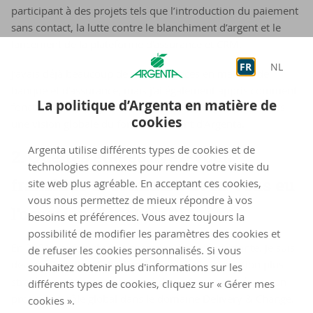
participant à des projets tels que l’introduction du paiement
sans contact, la lutte contre le blanchiment d’argent et le
lancement de la plateforme d’assurance et CRM.
FR
NL
J’avais déjà beaucoup de connaissances en matière de
banque et d’assurance, mais j’ai également appris comment
La politique d’Argenta en matière de
fonctionnent les agences et le back-office. J’ai ainsi acquis
cookies
une vision globale du fonctionnement d’Argenta.
Argenta utilise différents types de cookies et de
2. Quelles étapes avez-vous
technologies connexes pour rendre votre visite du
franchies et comment avez-vous eu
site web plus agréable. En acceptant ces cookies,
vous nous permettez de mieux répondre à vos
l'occasion d'évoluer ?
besoins et préférences. Vous avez toujours la
possibilité de modifier les paramètres des cookies et
En 2021, j’ai franchi une première étape importante. Je suis
de refuser les cookies personnalisés. Si vous
devenu
Epic Portfolio Lead IT
, un poste à vocation plus
souhaitez obtenir plus d'informations sur les
stratégique. Je suis ainsi passé d’une fonction axée sur un
différents types de cookies, cliquez sur « Gérer mes
projet à un rôle global dans le domaine Delivery & Change.
cookies ».