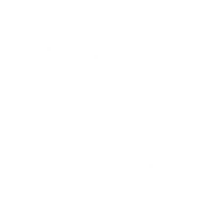
plus, j’ai beaucoup appris sur la stratégie et la prise de
décision en participant aux travaux de l’équipe de direction.
Ma principale prise de conscience ? Une carrière n’est jamais
tout à fait figée. Mon supérieur hiérarchique m’a dit un jour :
« Peu importe que vous alliez à gauche ou à droite, tant que
vous atteignez votre objectif final. » Cela m’est toujours resté
en tête.
Ici, on me laisse beaucoup de liberté et on me fait confiance.
C’est très motivant. La confiance que les autres ont en mes
capacités a toujours été pour moi une raison de me lancer à
fond dans la prochaine étape.
Retour à « Grandir chez Argenta »