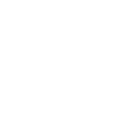
personnes et le leadership. Mon travail est désormais moins
axé sur le contenu, mais beaucoup plus centré sur les
personnes.
Aujourd’hui, je me retrouve donc à nouveau chez Delivery,
où tout a commencé. Je travaille même à nouveau sous la
houlette de mon ancien supérieur hiérarchique. La boucle
est bouclée. Le contexte m’est familier, seul le regard a
changé. Plus d’humain, moins de contenu.
« Si vous faites preuve
d’initiative et exprimez vos
ambitions, de belles
opportunités s’offrent à vous