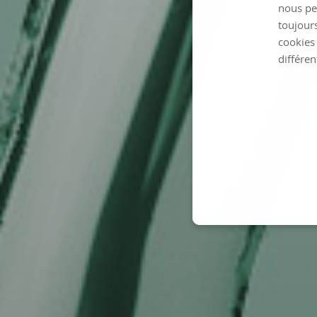
nous pe
toujours
cookies 
différen