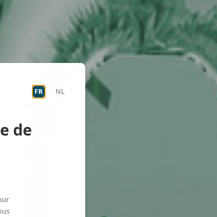
FR
NL
re de
our
ous