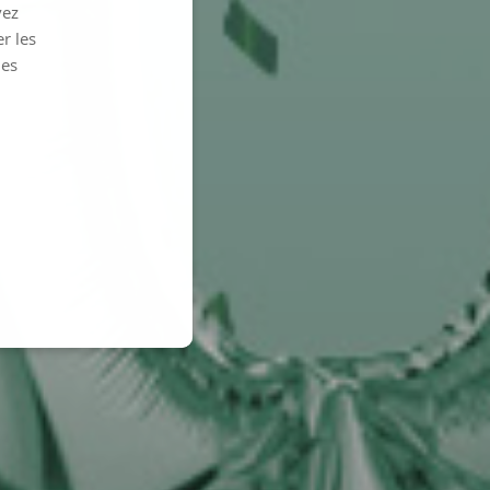
vez
r les
les