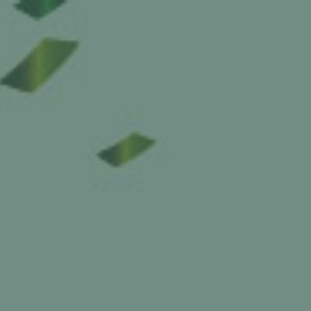
vers argenta.be
FR