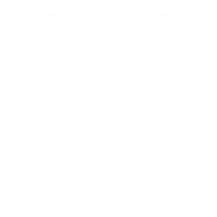
Frau­de of phis­hing mel­den
Bel de
fraudehelpdesk
op 03 285 53 33
Blokkeer je kaart via de Argenta-app of bel
Card Stop
Betwist verrichtingen met je debetkaart via
je
kantoorhouder
Betwist verrichtingen met je kredietkaart
via
mijnkaart.be
of bel naar 02 205 85 85.