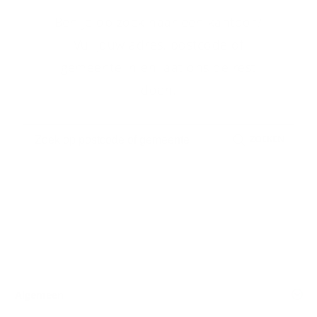
Ben je op zoek naar een kantoor?
Vul jouw adres, postcode of
gemeente in en laat ons de rest
doen.
ZOEKEN
Algemeen