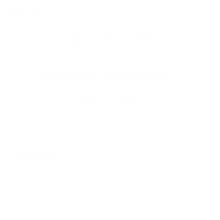
Snel naar
Volg
Argenta
op
Blijf op de hoogte via onze nieuwsbrief
Download
de
Argenta-
app
© 2026 Argenta
Juridische informatie
Privacy