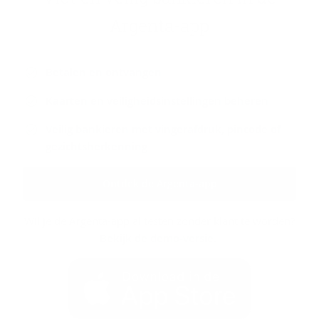
Argenta-​​app
Betalen en ontvangen
Kaarten en veiligheidsinstellingen beheren
Veilig bankieren met vingerafdruk, pincode of
gezichtsherkenning
Ontdek de Argenta-app
Wil je de Argenta-app al testen zonder klant te worden?
Bekijk de demo-versie
.