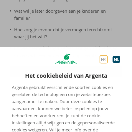
Wat wil je later doorgeven aan je kinderen en
familie?
Hoe zorg je ervoor dat je vermogen terechtkomt
waar jij het wilt?
En wie neemt belangrijke beslissingen als het leven
onverwacht een andere wending neemt?
FR
NL
Ontdek wat rust kan geven voor later
Het cookiebeleid van Argenta
Argenta gebruikt verschillende soorten cookies en
gerelateerde technologieën om je websitebezoek
aangenamer te maken. Door deze cookies te
aanvaarden, kunnen we beter inspelen op jouw
behoeften en voorkeuren. Je kunt de cookie-
instellingen altijd wijzigen en de gepersonaliseerde
cookies weigeren. Wil je meer info over de