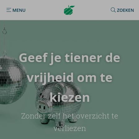
Argenta
MENU
ZOEKEN
MENU
Homepage
Geef je tie­ner de
vrij­heid om te
kie­zen
Zonder zelf het overzicht te
verliezen