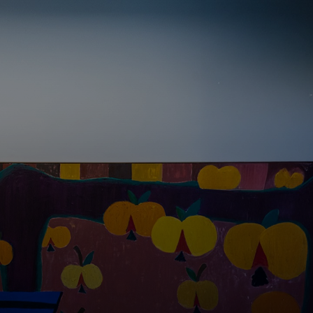
naar argenta.be
NL