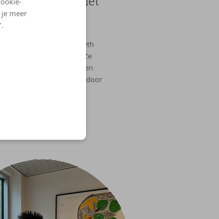
Argenta? Wacht niet
cookie-
l je meer
 en ga er­voor!'
’.
eien op jouw tempo. Liesbeth
pen zet die bij je passen. Ze
ance‑medewerker tot CRO en
aken. Laat je inspireren door
 mogelijk is.
eth