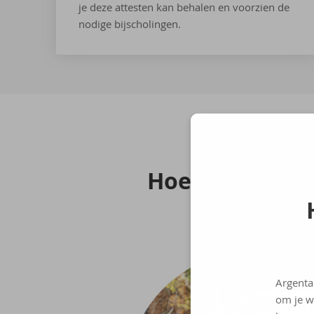
je deze attesten kan behalen en voorzien de
nodige bijscholingen.
Hoe groei je bi
Argenta
om je w