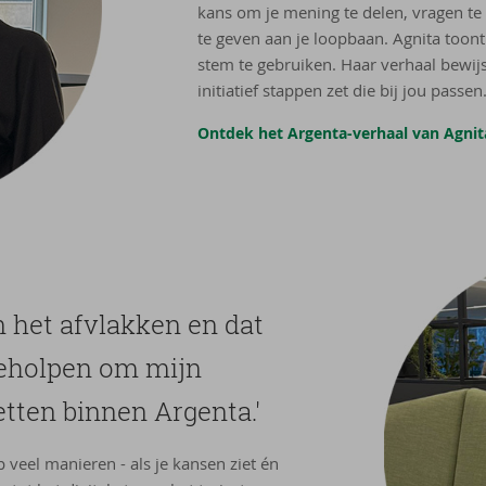
kans om je mening te delen, vragen te s
te geven aan je loopbaan. Agnita toont
stem te gebruiken. Haar verhaal bewij
initiatief stappen zet die bij jou passen
Ontdek het Argenta-verhaal van Agnit
 het af­vlak­ken en dat
e­hol­pen om mijn
et­ten bin­nen Argenta.'
veel manieren - als je kansen ziet én