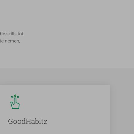
 skills tot
 te nemen,
Good­Ha­bitz