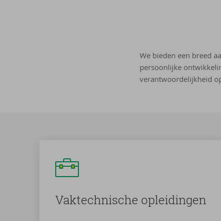
We bieden een breed aa
persoonlijke ontwikkelin
verantwoordelijkheid o
Vak­tech­ni­sche op­lei­din­gen