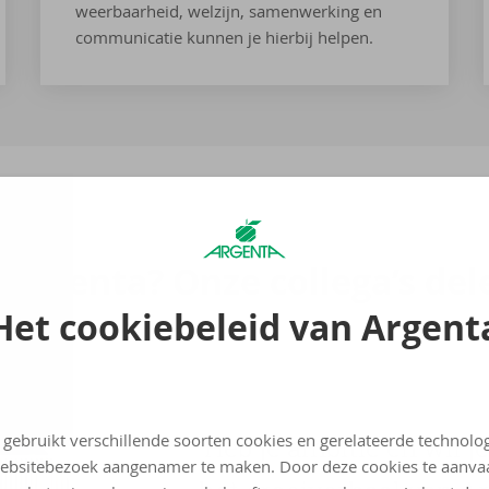
weerbaarheid, welzijn, samenwerking en
communicatie kunnen je hierbij helpen.
j Argenta? Onze col­le­ga’s del
Het cookiebeleid van Argent
 gebruikt verschillende soorten cookies en gerelateerde technolo
'Heb je am­bi­tie en wil 
ebsitebezoek aangenamer te maken. Door deze cookies te aanva