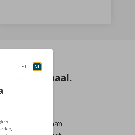
FR
NL
en hun ver­haal.
a
gieën
je mee­schrij­ven aan
arden,