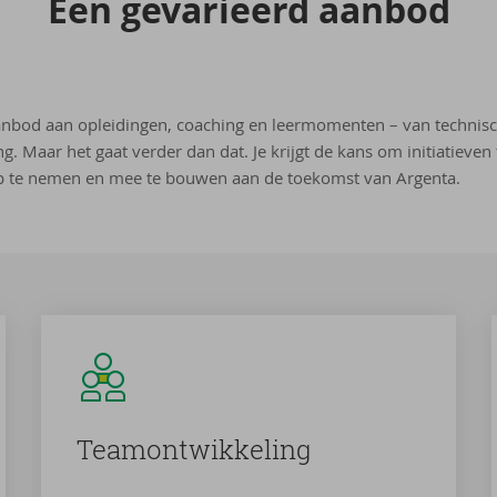
Een ge­va­ri­eerd aan­bod
nbod aan opleidingen, coaching en leermomenten – van technische
g. Maar het gaat verder dan dat. Je krijgt de kans om initiatieven
p te nemen en mee te bouwen aan de toekomst van Argenta.
Team­ont­wik­ke­ling