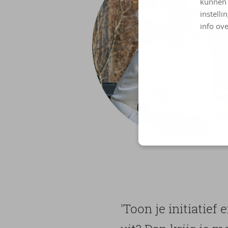
kunnen 
instelli
info ove
'Toon je ini­ti­a­tief