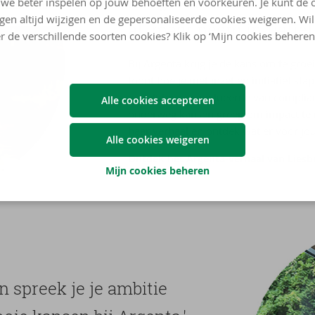
het groei­ver­haal van 
we beter inspelen op jouw behoeften en voorkeuren. Je kunt de 
ngen altijd wijzigen en de gepersonaliseerde cookies weigeren. Wi
af, maar neem ini­ti­a­tief
r de verschillende soorten cookies? Klik op ‘Mijn cookies beheren
Bij Argenta krijg je de kans om te gro
toont hoe je met inzet en initiatief stap
vertelt hoe ze evolueerde van compli
Alle cookies accepteren
onderweg kansen greep om impact te m
haar verhaal en ontdek wat er voor jou
Alle cookies weigeren
Ontdek het Argenta-verhaal van Liesb
Mijn cookies beheren
 en spreek je je am­bi­tie