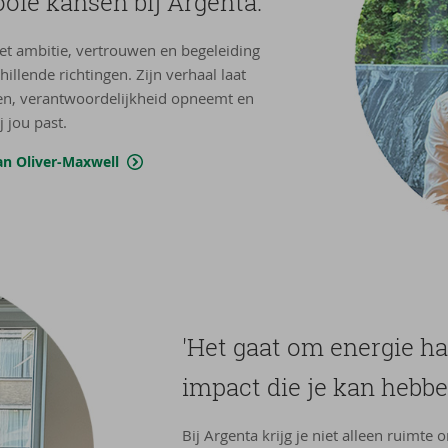
ooie kan­sen bij Argenta.'
et ambitie, vertrouwen en begeleiding
illende richtingen. Zijn verhaal laat
leren, verantwoordelijkheid opneemt en
 jou past.
an Oliver-Maxwell
'Het gaat om ener­gie ha
im­pact die je kan heb­be
Bij Argenta krijg je niet alleen ruimte 