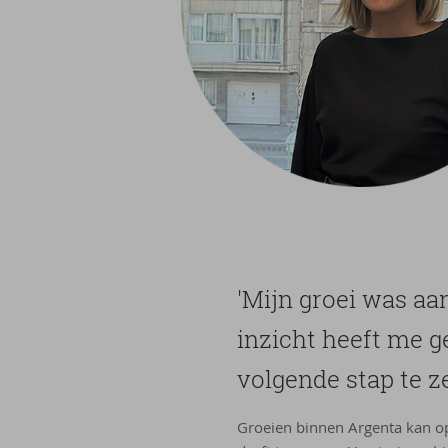
'Mijn groei was aan
in­zicht heeft me g
vol­gen­de stap te z
Groeien binnen Argenta kan op 