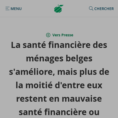
Argenta
MENU
CHERCHER
MENU
Homepage
Vers Presse
La santé fi­nan­cière des
mé­nages belges
s'amé­liore, mais plus de
la moi­tié d'entre eux
res­tent en mau­vaise
santé fi­nan­cière ou