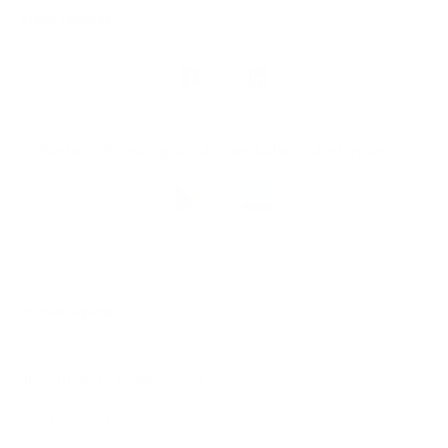
Liens rapides
Nous
suivre
Restez informés, grâce à notre bulletin d’information
Téléchargez
l’app
Argenta
© 2026 Argenta
Informations juridiques
Vie privée