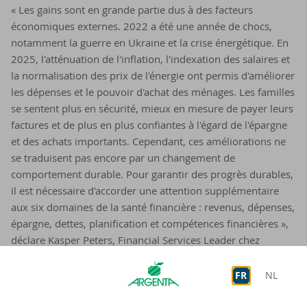
« Les gains sont en grande partie dus à des facteurs
économiques externes. 2022 a été une année de chocs,
notamment la guerre en Ukraine et la crise énergétique. En
2025, l'atténuation de l'inflation, l'indexation des salaires et
la normalisation des prix de l'énergie ont permis d'améliorer
les dépenses et le pouvoir d'achat des ménages. Les familles
se sentent plus en sécurité, mieux en mesure de payer leurs
factures et de plus en plus confiantes à l'égard de l'épargne
et des achats importants. Cependant, ces améliorations ne
se traduisent pas encore par un changement de
comportement durable. Pour garantir des progrès durables,
il est nécessaire d'accorder une attention supplémentaire
aux six domaines de la santé financière : revenus, dépenses,
épargne, dettes, planification et compétences financières »,
déclare Kasper Peters, Financial Services Leader chez
Deloitte Belgique.
FR
NL
Sur le plan régional, la Wallonie et Bruxelles ont connu la
plus forte amélioration. En Wallonie, la part des ménages