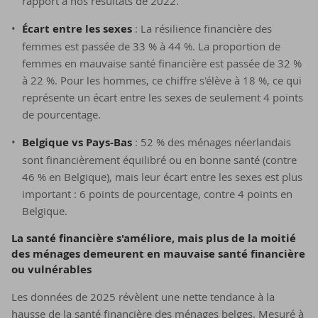
rapport à nos résultats de 2022.
Écart entre les sexes
: La résilience financière des
femmes est passée de 33 % à 44 %. La proportion de
femmes en mauvaise santé financière est passée de 32 %
à 22 %. Pour les hommes, ce chiffre s'élève à 18 %, ce qui
représente un écart entre les sexes de seulement 4 points
de pourcentage.
Belgique vs Pays-Bas
: 52 % des ménages néerlandais
sont financièrement équilibré ou en bonne santé (contre
46 % en Belgique), mais leur écart entre les sexes est plus
important : 6 points de pourcentage, contre 4 points en
Belgique.
La santé fi­nan­cière s'amé­liore, mais plus de la moi­tié
des mé­nages de­meurent en mau­vaise santé fi­nan­cière
ou vul­né­rables
Les données de 2025 révèlent une nette tendance à la
hausse de la santé financière des ménages belges. Mesuré à