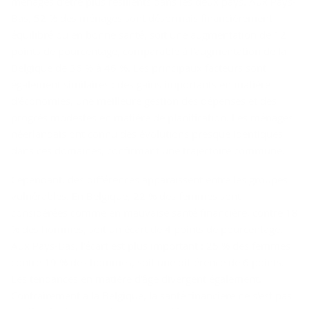
ménages d'être plus résilients dans les deux pays. Aux Pays-
Bas, 52 % des ménages sont désormais financièrement
équilibré ou en bonne santé, soit une augmentation de 12
points de pourcentage, comparable à l'augmentation de la
Belgique de 36 % à 46 %. Les principaux facteurs sont
également similaires : des gains importants en matière
d'économies, une meilleure gestion des dépenses et des
progrès modestes en matière de planification. Les ménages
néerlandais ont connu des évolutions presque identiques
dans ces domaines, confirmant une trajectoire commune.
Cependant, des différences apparaissent entre les groupes
vulnérables. En Belgique, 22 % des femmes sont
considérées comme en mauvaise santé financière, contre 18
% des hommes, soit un écart de 4 points de pourcentage.
Aux Pays-Bas, l'écart est plus important : 25 % des femmes
contre 19 % des hommes, soit une différence de 6 points.
Les tendances en matière d'âge divergent également.
Contrairement à la Belgique, la santé financière ne s'est pas