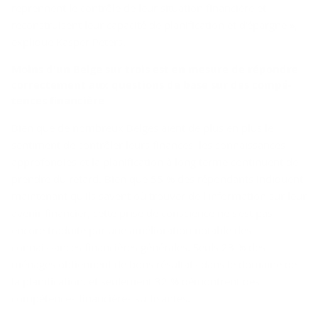
reprennent le contrôle de leur situation financière et
reconstruisent leur capacité de planification et d'épargne »,
explique Kasper Peters.
Moins d'un Belge sur trois est en me­sure de ré­pondre
cor­rec­te­ment aux ques­tions de base sur des com­pé­
tences fi­nan­cière
Bien que de nombreux Belges aient de plus en plus le
sentiment de contrôler leurs finances, les connaissances
approfondies et la planification à long terme continuent de
prendre du retard. Bien que 55 % des répondants indiquent
maintenant qu'ils savent où trouver de l'information sur leur
avenir financier, cette prise de conscience ne s'est pas
encore traduite par une amélioration notable des
connaissances financières générales. Seuls 23 % des
ménages obtiennent de bons résultats dans le domaine de
la planification, et seulement 32 % démontrent des
compétences financières suffisantes.