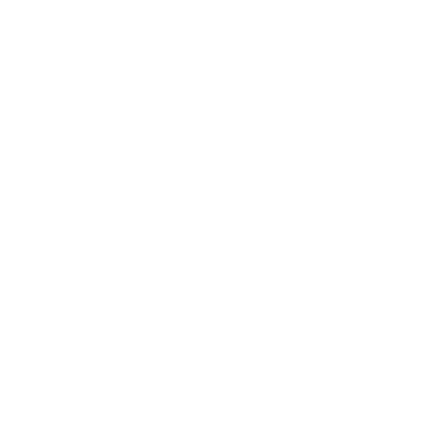
Les connaissances financières restent particulièrement
faibles. Moins d'un Belge sur trois est en mesure de
répondre correctement aux trois questions de base sur les
compétences financière, et cette proportion a même
diminué par rapport à 2022.
« Ce décalage entre le contrôle perçu et la compréhension
réelle souligne la nécessité d'une éducation et d'une
orientation plus ciblées. S'assurer que les gens se sentent
non seulement responsabilisés, mais qu'ils sont vraiment
équipés pour prendre des décisions financières éclairées,
reste une priorité pour les années à venir », a déclaré Kasper
Peters.
La ré­si­lience fi­nan­cière s'amé­liore for­te­ment chez les
femmes
Bien que la santé financière globale de la Belgique se soit
améliorée, le rythme des progrès varie considérablement
d'un groupe démographique à l'autre. Les femmes ont