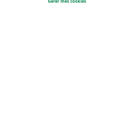
Gérer mes cookies
la santé financière et des connaissances financières
en Belgique. Chez Argenta, nous voulons offrir à nos
clients, dans ce monde complexe, un soutien en tant
que bancassureur. Nous apportons de la simplicité
dans tout ce que nous faisons et disons. Pour que nos
produits et services soient de véritables solutions
pour nos clients. Pour que nos clients comprennent
nos conseils et puissent vraiment en bénéficier.
L'épargne et les dé­penses marquent la plus forte amé­
lio­ra­tion : un mé­nage sur quatre épargne au moins 500
€ par mois
Parmi les six domaines analysés, les économies et les
dépenses ont montré la plus forte amélioration. En 2025, 26
% des ménages belges déclarent avoir économisé au moins
500 € par mois, contre 19 % en 2022. Dans le même temps,
la part des ménages qui ne sont pas en mesure d'épargner
du tout (ou qui épargnent moins de 100 € par mois) est