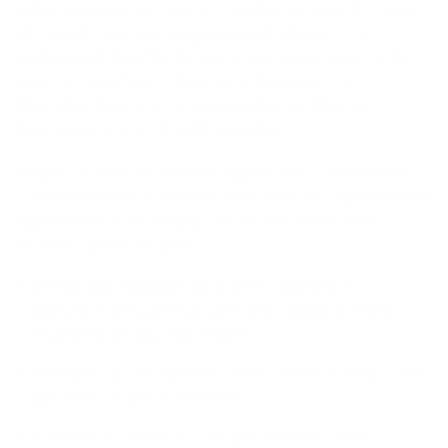
ateliers pour tous les âges. Les employeurs investissent de
plus en plus dans des programmes d'entreprise qui
améliorent le bien-être financier. Au niveau européen, le
cadre de compétences financières et la Journée de
l'Éducation Financière visent à améliorer la littératie
financière dans tous les États membres.
Malgré ces avancées, Deloitte appelle à une collaboration
continue entre les institutions financières, les organismes de
réglementation, les employeurs, les éducateurs et les
décideurs politiques pour :
Investir dans la planification et les compétences
financières de tous les groupes de population, et pas
seulement des plus vulnérables
S'attaquer aux six domaines de la santé financière, au-delà
du revenu ou de l'endettement.
Travailler ensemble à la conception d'outils et de