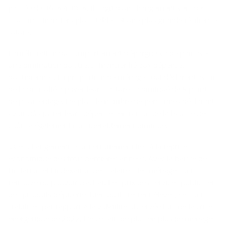
passée de 36 % à 30 %. Il s'agit d'un changement vers des
coussins financiers plus stables et une plus grande résilience
future.
L'amélioration du comportement d'épargne va de pair avec
une diminution du stress financier lié aux dépenses
quotidiennes. La proportion de ménages qui déclarent avoir
de la difficulté à payer leurs factures a diminué de 8 points
de pourcentage. De plus, le nombre de personnes déclarant
avoir dû ajuster leurs dépenses en raison de la hausse des
coûts a également considérablement diminué.
« Ces changements sont étroitement liés à la reprise
économique des trois dernières années. Avec la baisse de
l'inflation et l'indexation des salaires, les ménages ont
retrouvé du pouvoir d'achat. Les prix des services publics et
des produits d'épicerie, bien qu'ils restent élevés, se sont
stabilisés par rapport à la volatilité observée lors de la crise
énergétique de 2022. De ce fait, de plus en plus de ménages