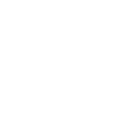
ressources financiers conviviaux et accessibles.
« L'amélioration de la santé financière ne se limite pas à
résoudre les problèmes d'aujourd'hui. Il s'agit de construire
une résilience durable par une action conjointe. Des
banques aux écoles en passant par les décideurs politiques,
tout le monde a un rôle à jouer pour aider les Belges à
prendre en main leur avenir financier », conclut Kasper
Peters.
Fi­nan­cial Health in Bel­gium re­port 2025
Généralités