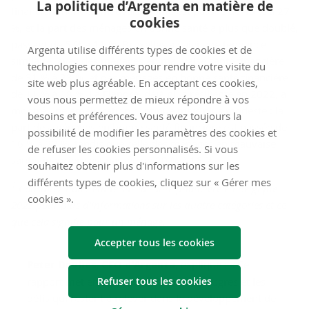
La politique d’Argenta en matière de
financièrement en mauvaise santé est passée de 40 % à 27
cookies
%, et la part des ménages en bonne santé a plus que doublé,
passant de 5 % à 11 %. Bruxelles a suivi une tendance
Argenta utilise différents types de cookies et de
similaire, avec des ménages en mauvaise santé financière
technologies connexes pour rendre votre visite du
de 31 % à 23 %, et des ménages en bonne santé financière
site web plus agréable. En acceptant ces cookies,
de 11 % à 18 %. La Flandre, déjà plus résiliente en 2022, a
vous nous permettez de mieux répondre à vos
montré une amélioration continue mais plus modeste : la
besoins et préférences. Vous avez toujours la
part des ménages en bonne santé financière est passée de
possibilité de modifier les paramètres des cookies et
16 % à 22 %, tandis que celle des ménages en mauvaise
de refuser les cookies personnalisés. Si vous
santé financière est passée de 20 % à 16 %.
souhaitez obtenir plus d'informations sur les
différents types de cookies, cliquez sur « Gérer mes
1
Consultez notre étude sur la santé financière en Belgique
cookies ».
2025 pour plus d'informations sur les quatre catégories et ce
que cela signifie pour un ménage.
Accepter tous les cookies
Peter Devlies, CEO d'Argenta
, explique : « Ce
rapport met en évidence à la fois les progrès et les
Refuser tous les cookies
défis qui restent à relever dans le développement de