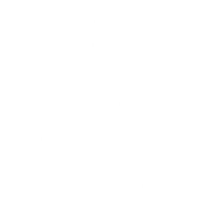
montré de solides progrès, avec 44 % d'entre elles
désormais financièrement résilientes contre 33 % en 2022,
et la part des femmes en mauvaise santé financière passant
de 32 % à 22 %. Pour les hommes, ce chiffre s'élève à 18 %,
ce qui représente un écart entre les sexes de seulement 4
points de pourcentage, une quasi-convergence. Des
améliorations ont été observées chez les femmes en ce qui
concerne l'épargne, les dettes et les dépenses. Cependant,
les connaissances financières restent un point faible, avec
seulement une légère augmentation du nombre de femmes
répondant correctement à toutes les questions
d'alphabétisation.
Les Belges qui ont grandi dans des ménages en difficulté
financière s'améliorent plus lentement que les autres. Alors
que leurs pairs se sont améliorés de 10 points de
pourcentage, ce groupe n'a progressé que de 2 points,
probablement en raison de moins de modèles et
d'opportunités financières pendant l'enfance.