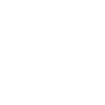
améliorée dans tous les groupes d'âge aux Pays-Bas. La
situation du segment des 18-24 ans s'est détériorée, en
grande partie en raison de problèmes de revenus, et reste le
segment le plus malsain financièrement. En Belgique, la
tranche d'âge la plus malsaine sur le plan financier est celle
des 25-34 ans.
Un appel à une ac­tion co­or­don­née à l'échelle de l'éco­
sys­tème fi­nan­cier
Les résultats de Deloitte pour 2025 confirment que la santé
financière n'est pas seulement un défi personnel, c'est une
responsabilité partagée dans l'ensemble de l'écosystème.
Depuis 2022, la Belgique a connu une vague d'initiatives
ciblées pour soutenir la résilience financière. Les institutions
financières ont mis en place des outils numériques plus
intelligents pour budgétiser, épargner et suivre les
dépenses. La plateforme WikiFin de la FSMA a élargi son
offre avec des guides pratiques, des simulations et des