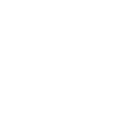
Les jeunes adultes de moins de 35 ans restent le groupe
d'âge le plus malsain financièrement, malgré des
améliorations générales dues à l'épargne. Les groupes plus
âgés, en particulier ceux de 35 à 54 ans, ont enregistré les
hausses les plus importantes dans presque tous les
domaines financiers. Les célibataires continuent également
de faire face à des défis disproportionnés. Seulement 12 %
des ménages d'une personne sont en bonne santé
financière, contre 22 % de ceux en couple. Les deux tiers
des célibataires restent en mauvaise santé financière ou
vulnérables.
La Bel­gique et les Pays-​Bas en­re­gistrent des pro­grès si­
mi­laires, mais un écart entre les sexes plus im­por­tant
L'évolution de la santé financière de la Belgique reflète en
grande partie les tendances observées aux Pays-Bas.
L'amélioration des conditions économiques a permis aux