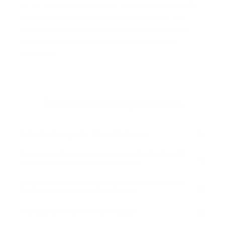
de 10 % si vous avez réalisé, sur une base annuelle,
plus que le montant exonéré de plus-value. Les
moins-values réalisées sont déductibles des plus-
values réalisées au cours de la même période
imposable.
Do­cu­ments im­por­tants
Fiche d'in­fo Argenta Se­lect Mo­de­rate
Do­cu­ment d’in­for­ma­tions clés AR­GEN­TA SE­LECT –
Mo­de­rate Ac­tions de ca­pi­ta­li­sa­tion
Do­cu­ment d’in­for­ma­tions clés AR­GEN­TA SE­LECT –
Mo­de­rate Ac­tions de dis­tri­bu­tion
Pros­pec­tus AR­GEN­TA PORT­FO­LIO