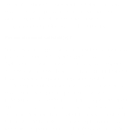
des droits de l'investisseur » avant d'acheter ce produit.
Vous pouvez vous procurer ces documents dans votre
agence Argenta. La valeur nette d’inventaire du
compartiment est publiée dans L’Echo et De Tijd.
Pas en­tiè­re­ment sa­tis­fait(e) ?
Si vous avez une suggestion ou une plainte à formuler, vous
pouvez en parler à votre agent Argenta. Vous pouvez
également vous adresser à la société de gestion Argenta
Asset Management SA à l'adresse suivante : Belgiëlei 49-53,
B-2018 Anvers. Une plainte téléphonique doit être
confirmée par écrit au moyen d'un e-mail ou d'une lettre.
Vous estimez qu'Argenta n'a pas donné suite à votre
réclamation ou que la réponse fournie n'est pas satisfaisante
? Dans ce cas, vous pouvez vous adresser à l'Ombudsman
en conflits financiers, North Gate II, Boulevard Roi Albert II
8, boîte 2, 1000 Bruxelles. Le moyen le plus rapide pour
introduire une plainte auprès de l'Ombudsman en conflits