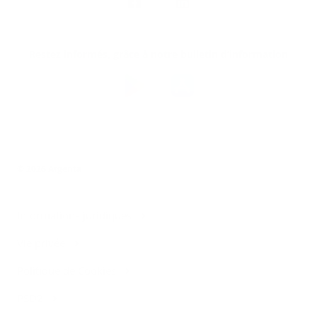
suivre
Restez informés, grâce à notre bulletin d’information
Téléchargez
l’app
Argenta
© 2026 Argenta
Informations juridiques
Vie privée
Politique de Cookies
PSD2