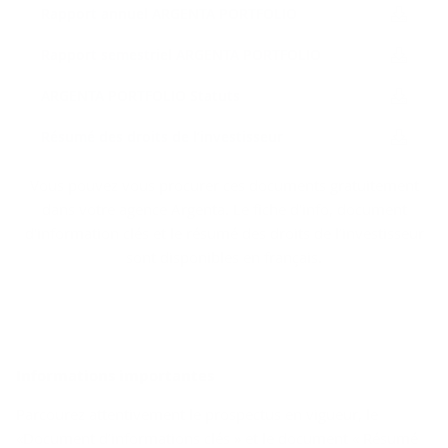
Rap­port an­nuel AR­GEN­TA PORT­FO­LIO
Rap­port se­mes­triel AR­GEN­TA PORT­FO­LIO
AR­GEN­TA PORT­FO­LIO Sta­tuts
Ré­su­mé des droits de l’in­ves­tis­seur
Vous pouvez vous procurer ces documents gratuitement
dans votre agence Argenta. Le fiche d'info, document
d'information clés et le résumé des droits de l’investisseur
sont disponibles en français.
In­for­ma­tions im­por­tantes
Parcourez attentivement le prospectus en vigueur, le
«Document d’informations clés » et le document « Résumé