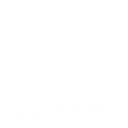
Frais et taxes
FRAIS
Frais d'entrée
Max 1 %
Frais de sortie
0 %
Frais de gestion et autres frais administratifs et
d’exploitation
1,56 %