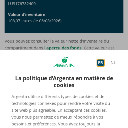
LU3176782400
Valeur d’inventaire
108,07 euros (le 06/08/2026)
Vous pouvez consulter la valeur nette d'inventaire du
compartiment dans
l'aperçu des fonds
. Cette valeur est
également publiée dans L'Écho et De Tijd.
FR
NL
Du­ra­bi­li­té
La politique d’Argenta en matière de
cookies
In­for­ma­tion sur la du­ra­bi­li­té Argenta Se­lect Mo­
Argenta utilise différents types de cookies et de
de­rate
technologies connexes pour rendre votre visite du
site web plus agréable. En acceptant ces cookies,
vous nous permettez de mieux répondre à vos
besoins et préférences. Vous avez toujours la
Risques