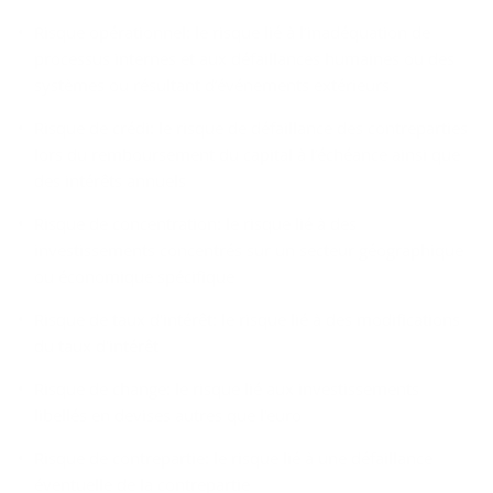
Risque opérationnel: le risque lié à l’inadéquation de
processus internes et aux défaillances humaines ou des
systèmes ou résultant d’événements extérieurs
Risque de crédi: le risque de défaillance des contreparties
lors du remboursement du capital à l’échéance ainsi que
des intérêts annuels
Risque de concentration: le risque lié à des
investissements concentrés sur un secteur géographique
ou économique spécifique
Risque de taux d'intérêt: le risque lié à des modifications
du taux d'intérêt
Risque de change: le risque lié aux investissements
libellés en devises autres que l'euro
Risque de contrepartie: le risque lié à une défaillance
éventuelle de la contrepartie