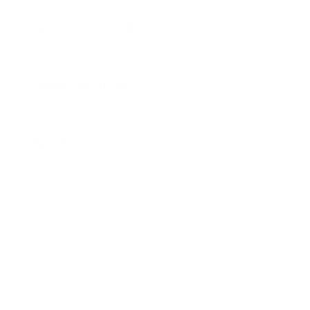
Coûts de transaction
0,09 %
Frais de conversion
Sans objet
Swing pricing
Mécanisme qui permet à un fonds de laisser les investisseurs
qui entrent et sortent de ce fonds s’acquitter des coûts de
transaction liés aux inscriptions et aux remboursements.
Sans objet
TAXES