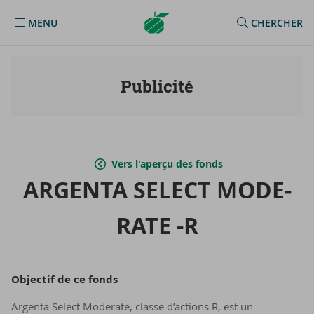
Argenta
MENU
CHERCHER
MENU
Homepage
Publicité
Vers l'aperçu des fonds
AR­GEN­TA SE­LECT MO­DE­
RATE -R
Ob­jec­tif de ce fonds
Argenta Select Moderate, classe d’actions R, est un