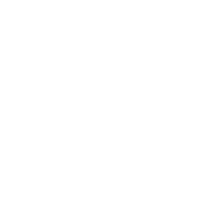
Taxe sur opérations de bourse
(en cas d'actions de
capitalisation)
1,32 % avec un maximum de 4 000 euros
Précompte mobilier
(en cas d'actions de
distribution)
30 % sur les dividendes
Taxe en cas de vente
(si le fonds investit plus de 10
% dans des créances)
30 % sur la part du rendement investi en créances
Taxe sur les plus-values
La partie de la plus-value qui n'est pas soumise au
précompte mobilier (taxe sur le rendement des
créances) sera soumise à une taxe sur les plus-values