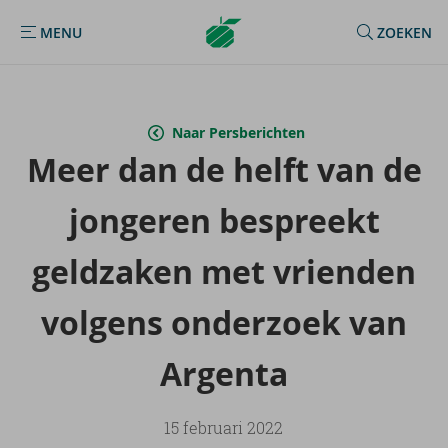
Argenta
MENU
ZOEKEN
MENU
Homepage
Naar Persberichten
Meer dan de helft van de
jon­ge­ren be­spreekt
geld­za­ken met vrien­den
vol­gens on­der­zoek van
Argenta
15 februari 2022