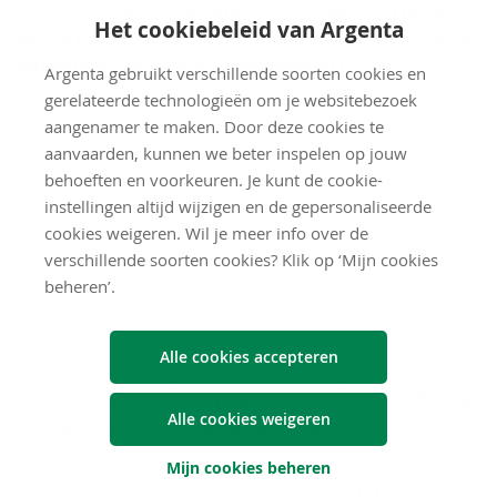
verschil:
in West-Vlaanderen (29 %) trekt men in de
Het cookiebeleid van Argenta
eerste plaats sneller aan de mouw van de bank dan in
Antwerpen (23 %) of Oost-Vlaanderen (22 %).
Argenta gebruikt verschillende soorten cookies en
gerelateerde technologieën om je websitebezoek
Zit een 25-plusser met een complexe financiële vraag voor
aangenamer te maken. Door deze cookies te
zijn bank? Dan klopt hij het liefst fysiek op de deur van zijn
aanvaarden, kunnen we beter inspelen op jouw
bankkantoor (43 %), in vergelijking met 24% van de 18 tot
behoeften en voorkeuren. Je kunt de cookie-
24-jarigen. Zij verkiezen om vooral via de bank app (37 %)
instellingen altijd wijzigen en de gepersonaliseerde
contact met de bank te onderhouden. Toch blijft fysiek
cookies weigeren. Wil je meer info over de
contact met de bank belangrijk: dit staat bij de 18 tot 24-
verschillende soorten cookies? Klik op ‘Mijn cookies
jarigen op de tweede plaats als voorkeur van contactname.
beheren’.
Bovendien merken we een verschil in de verwachte
reactiesnelheid: 19 % van de jongeren verwacht binnen het
Alle cookies accepteren
uur antwoord, terwijl dit slechts 14 % is bij 25-
plussers.
Conclusie: hoe jonger de klant, hoe sneller hij
Alle cookies weigeren
als digital native een antwoord wenst
.
Mijn cookies beheren
De ide­a­le bank: wat ver­wach­ten jon­