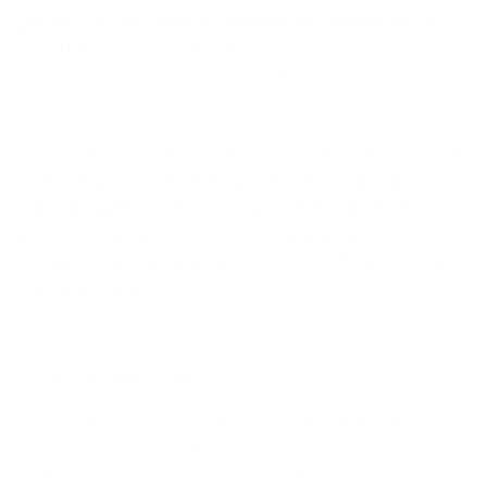
geeft aan tevreden tot uiterst tevreden te zijn over
Argenta
(cfr. bevraging naar de algemene
klantentevredenheid in dec. 2021, i.s.m. Ipsos). Met deze
nieuwe bevraging ging Argenta nog een stapje verder en
ontdekte zo de verwachtingen, dromen en wensen van
jongeren.
Deze enquête gebeurde naar aanleiding van
de lancering van de gloednieuwe jongerencampagne
‘Fan van Argenta’. In de nieuwe campagne spelen
enkele jonge Argenta-fans de hoofdrol. Geen acteurs
maar echte klanten die tonen en vertellen waarom ze
fan zijn van Argenta.
Noot voor de re­dac­tie:
Het onderzoek vond plaats tussen 5 januari en 12 januari
2022 en werd uitgevoerd door Ipsos België bij een
representatieve steekproef van 2.000 Nederlandstalige