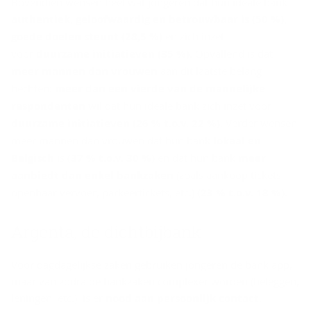
Bovendien wensen heel wat jongeren dat hun ideale bank
authentiek, geloofwaardig en betrouwbaar is (50 %),
goede doelen steunt (28,5 %)
en
zich inzet
voor
duurzame initiatieven (35 %).
Opvallend is dat
meer mannen dan vrouwen
aan dit laatste belang
hechten:
meer dan
een vierde van de mannelijke
respondenten
wil
dat hun ideale bank zich inzet voor
duurzame initiatieven (26 % t.o.v. 22 %).
Verder wensen
meer mannen dan vrouwen dat hun bank
lokaal en
Belgisch
is
(37 % t.o.v. 30 %)
en dat hun bank
meer
aanbiedt dan enkel bankzaken
(zoals aankoop tickets
openbaar vervoer, parkeertickets, etc.)
(23 % t.o.v. 18 %).
Argenta, de dicht­bij­bank
Voor dagdagelijkse zaken gebruiken jongeren de bank app,
maar van zodra de bankzaken complexer worden (beleggen,
leningen, etc.), is er
nood aan persoonlijk contact
.