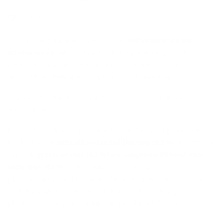
ge­ren?
Zes op tien jongeren verwacht een
informerende en
adviserende rol
van hun bank. Jongeren mogen zelf
beslissen bij welke bank zij zich aansluiten, los van de
financiële instelling waarbij hun ouders klant zijn.
Argenta vroeg wat de jongeren van hun ideale bank
verwachten.
De ideale bank voor jongeren tussen 18 en 24 jaar is een
bank met een
gebruiksvriendelijke app (62 %).
Daarnaast
zijn ook
gratis advies (62 %) en
toegankelijkheid voor
iedereen (61 %)
belangrijke eigenschappen. Voor 25-
plussers zijn vooral tarieven (73 %) en gratis advies (72 %)
de belangrijkste diensten van hun ideale bank. Op de derde
plaats staat een persoonlijk aanspreekpunt (61 %).