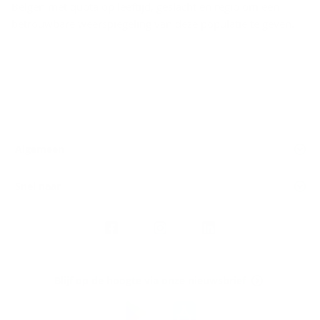
Belgen met quota op leeftijd, geslacht en regio om een
betrouwbare weerspiegeling van deze populatie te geven.
Algemeen
Snel naar
Volg
Argenta
op
Blijf op de hoogte via onze nieuwsbrief
Download