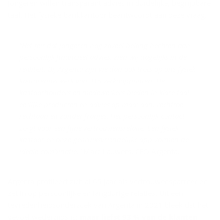
Jongeren willen transparant advies in duidelijke, begrijpbare
taal. Het fysieke bankkantoor beantwoordt aan deze vraag.
“Het feit dat jongeren nog zoveel belang hechten aan
persoonlijk financieel advies, zien wij dagelijks in de
realiteit. Bij Argenta zijn we dan ook trots op ons fysiek
kantorennetwerk van 415 verkooppunten. De
kantoorhouders en medewerkers bieden in klare taal
eerlijke producten en advies op maat aan, rechttoe
rechtaan en zonder franjes. Het persoonlijk contact
zorgt voor een fijne vertrouwensrelatie. Een fysiek
kantoor en onze gebruiksvriendelijke app vormen de
ideale combinatie."
Marc Lauwers, CEO Argenta.
Argenta profileert zich al 65 jaar als vertrouwenspartner en
zet in op persoonlijke en langdurige relaties. Uit een
tevredenheidsonderzoek van Argenta in 2021 bleek dat het
gevoel wederzijds is:
maar liefst 93 % van de klanten