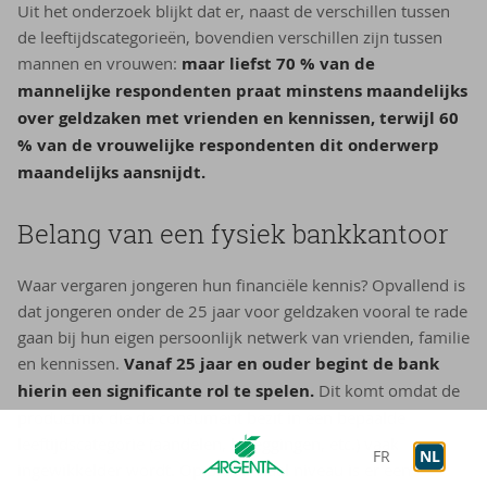
Uit het onderzoek blijkt dat er, naast de verschillen tussen
de leeftijdscategorieën, bovendien verschillen zijn tussen
mannen en vrouwen:
maar liefst
70 % van de
mannelijke respondenten praat minstens maandelijks
over geldzaken met vrienden en kennissen, terwijl 60
% van de vrouwelijke respondenten dit onderwerp
maandelijks aansnijdt.
Be­lang van een fy­siek bank­kan­toor
Waar vergaren jongeren hun financiële kennis? Opvallend is
dat jongeren onder de 25 jaar voor geldzaken vooral te rade
gaan bij hun eigen persoonlijk netwerk van vrienden, familie
en kennissen.
Vanaf 25 jaar en ouder begint de bank
hierin een significante rol te spelen.
Dit komt omdat de
productmix die de consument bezit in een bepaalde
leeftijdscategorie (aandelen, beleggingen, etc.) vaak
FR
NL
ingewikkelder wordt. Op provinciaal niveau is er een