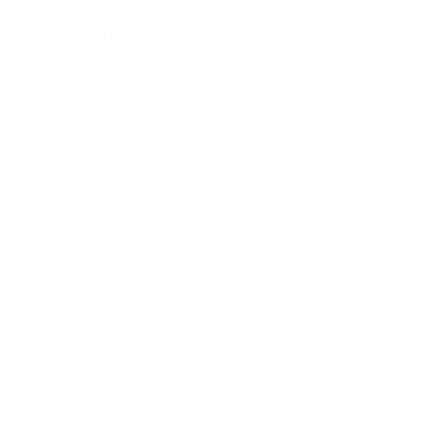
niet tijdig kan worden verrekend voor een
redelijke prijs is eerder laag voor dit
compartiment.
Kredietrisico
: het risico op wanbetaling van
de tegenpartijen op eindvervaldag of bij
uitbetaling van de jaarlijkse interesten is eerder
laag voor dit compartiment.
Operationeel risico
: het risico dat verband
houdt met de ongeschiktheid van de interne
processen en met menselijke gebreken of
gebrekkige systemen of het risico dat
voortvloeit uit externe gebeurtenissen is eerder
laag voor dit compartiment.
Risico met betrekking tot gestructureerde
financiële elementen en derivaten:
deze
instrumenten kunnen gebruikt worden voor
afdekkingsdoeleinden en kunnen leiden tot