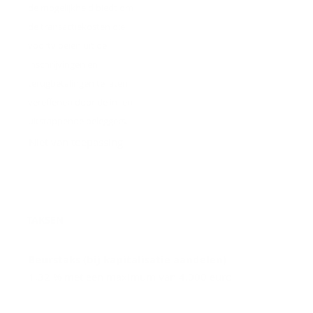
de mogelijkheid biedt om
de transactiekosten die
voortvloeien uit de
inschrijvingen en
terugbetalingen te laten
vereffenen door de in- en
uitstappende beleggers.
Niet van toepassing
TAKSEN
Beurstaks (bij kapitalisatie aandelen)
1,32 % met een maximum van 4.000 euro