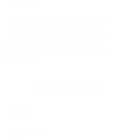
extra risico's.
Concentratierisico:
het risico van een grote
concentratie van beleggingen in bepaalde
categorieën van activa of op bepaalde markten.
Voor meer informatie over de risico's van het
fonds wordt verwezen naar de sectie 'Risico's' in
het prospectus.
Kos­ten en tak­sen
KOSTEN
Instapkosten
2 %