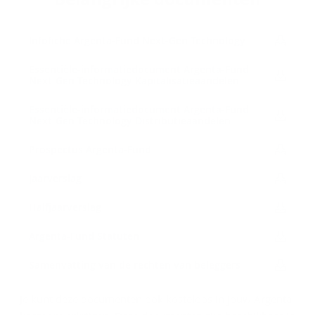
In­f­o­fi­che Argenta-​Fund Next-​Gen Tech­no­lo­gy
Essentiële-​informatiedocument Argenta-​Fund
Next-​Gen Tech­no­lo­gy Ka­pi­ta­li­sa­tie­aan­de­len
Essentiële-​informatiedocument Argenta-​Fund
Next-​Gen Tech­no­lo­gy Dis­tri­bu­tie­aan­de­len
Pros­pec­tus Argenta-​Fund
Jaar­ver­slag
Half­jaar­ver­slag
Argenta-​Fund Sta­tu­ten
Sa­men­vat­ting van de rech­ten van be­leg­gers
Je kunt deze documenten ook kosteloos in jouw Argenta-