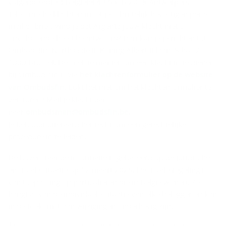
volgende adres: Belgiëlei 49-53, B-2018 Antwerpen.
Telefonische klachten moet je schriftelijk bevestigen per e-
mail of brief. Vind je dat Argenta jouw klacht niet of
onvoldoende heeft beantwoord? Dan kun je je richten tot
Ombudsfin, North Gate II, Koning Albert II-laan, 8 bus 2,
1000 Brussel. De snelste manier om een klacht in te dienen
bij Ombudsfin is via
het klachtenformulier op de website
van Ombudsfin
. Lukt het niet om het klachtenformulier te
versturen? Mail je klacht dan
naar
ombudsman@ombudsfin.be
.
Je behoudt uiteraard het recht om een gerechtelijke
procedure in te leiden.
De bovenstaande informatie is gebaseerd op de juridische
en fiscale situatie op 12 maart 2026. De fiscale regeling is
van toepassing op particulieren die in België wonen. Ze
hangt af van de individuele situatie van elke belegger en kan
in de toekomst aan wijzigingen onderhevig zijn.
D
1