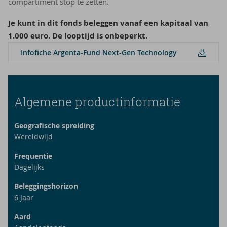
compartiment stop te zetten.
Je kunt in dit fonds beleggen vanaf een kapitaal van
1.000 euro. De looptijd is onbeperkt.
In­f­o­fi­che Argenta-​Fund Next-​Gen Tech­no­lo­gy
Algemene productinformatie
Geografische spreiding
Wereldwijd
Frequentie
Dagelijks
Beleggingshorizon
6
Jaar
Aard