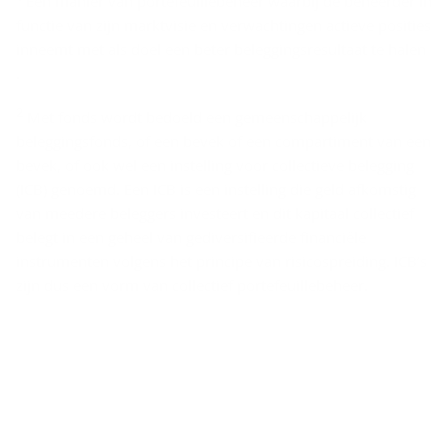
Een manier van portefeuillebeheer waarbij de beheerder in
i
functie van zijn marktvisie en verwachtingen actieve posities
s
inneemt met als doel een beter beleggingsresultaat te halen
­
.
c
2
Met fonds wordt bedoeld een gemeenschappelijk
l
beleggingsfonds, of een bevek of een compartiment van een
a
bevek, of ook wel een instelling voor collectieve belegging
i
(ICB) genoemd. Een ICB is een instelling die geld afkomstig
van meedere beleggers investeert en dit kapitaal collectief
­
belegt in een geheel van gediversifieerde financiële
m
instrumenten volgens het principe van risicospreiding. ICB’s
e
zijn dus een vorm van collectief portefeuillebeheer.
r