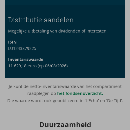
Distributie aandelen
Mogelijke uitbetaling van dividenden of interesten.
ISIN
LU1243879225
Inventariswaarde
11.629,18 euro (op 06/08/2026)
Je kunt de netto-inventariswaarde van het compartiment
raadplegen op
het fondsenoverzicht.
Die waarde wordt ook gepubliceerd in ‘L’Écho’ en ‘De Tijd’.
Duur­zaam­heid