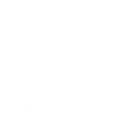
kantoor verkrijgen. Deze documenten zijn beschikbaar in
het Nederlands.
Be­lang­rij­ke in­for­ma­tie
Neem het geldende prospectus, het document Essentiële-
informatiedocument en het document Samenvatting van de
rechten van beleggers grondig door voor je dit product
aankoopt. Je kunt deze documenten in je Argenta-kantoor
verkrijgen. De netto-inventariswaarde wordt gepubliceerd in
‘De Tijd’ en ‘L’Écho’.
Niet he­le­maal te­vre­den?
Als je suggesties of klachten hebt, kun je die met jouw
Argenta-kantoor bespreken. Je kunt ook terecht bij de
beheermaatschappij Argenta Asset Management NV op het