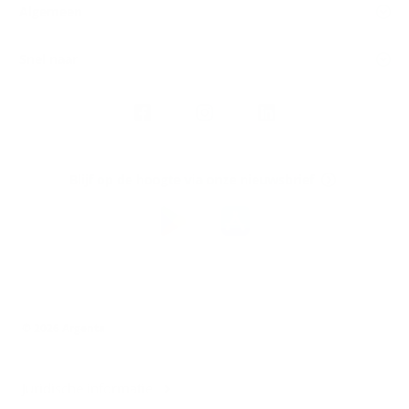
Algemeen
Snel naar
Volg
Argenta
op
Blijf op de hoogte via onze nieuwsbrief
Download
de
Argenta-
app
© 2026 Argenta
Juridische informatie