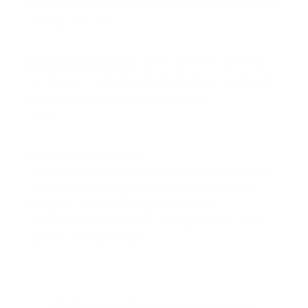
Roerende voorheffing (bij distributie aandelen)
30 % op dividenden
Belasting bij verkoop
(indien het fonds meer dan
10 % belegt in schuldvorderingen) op het rendement
van activa belegd in schuldvorderingen
30 %
Meerwaardebelasting
Op het deel van de meerwaarde dat niet onderhevig
is aan de belasting op het rendement van activa
belegd in schuldvorderingen wordt een
meerwaardebelasting van 10 % ingehouden, tenzij
opt-out van toepassing is.
Be­lang­rij­ke do­cu­men­ten