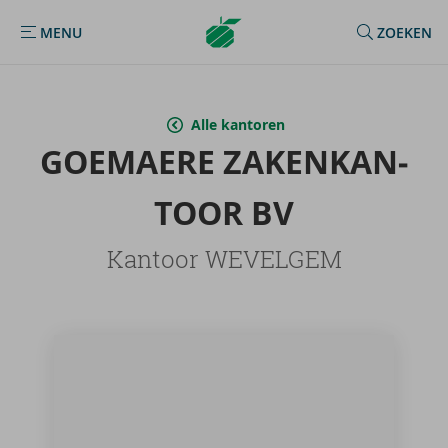
Argenta
MENU
ZOEKEN
MENU
Homepage
Alle kantoren
GOE­MAE­RE ZA­KEN­KAN­
TOOR BV
Kantoor WEVELGEM