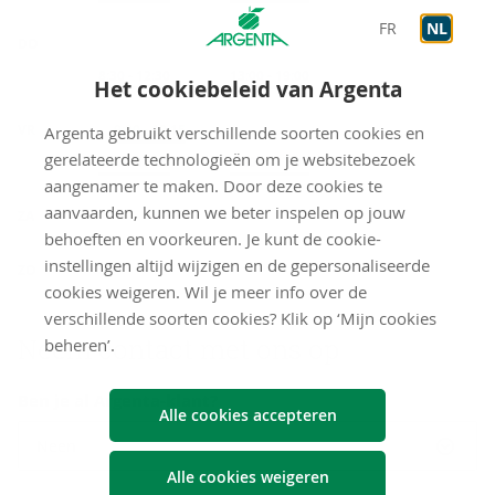
FR
NL
DO
Op afspraak
8:30
-
12:30
Op afspraak
13:00
-
19:00
Het cookiebeleid van Argenta
VR
Onthaal
9:00
-
12:15
Argenta gebruikt verschillende soorten cookies en
gerelateerde technologieën om je websitebezoek
Op afspraak
8:30
-
12:30
Op afspraak
13:00
-
17:00
aangenamer te maken. Door deze cookies te
gesloten
aanvaarden, kunnen we beter inspelen op jouw
ZA
behoeften en voorkeuren. Je kunt de cookie-
gesloten
instellingen altijd wijzigen en de gepersonaliseerde
ZO
cookies weigeren. Wil je meer info over de
verschillende soorten cookies? Klik op ‘Mijn cookies
Neem con­tact met ons op
beheren’.
Ben je al Argenta-klant?
Alle cookies accepteren
Neen
Alle cookies weigeren