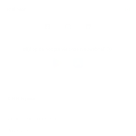
Snel naar
Volg
Argenta
op
Blijf op de hoogte via onze nieuwsbrief
Download
de
Argenta-
app
© 2026 Argenta
Juridische informatie
Privacy