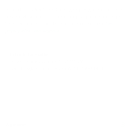
Door dit formulier te versturen, geef je Argenta informatie
die gebruikt wordt om contact met jou op te nemen en je
beter van dienst te zijn. Meer informatie vind je in
het
privacybeleid van Argenta
.
Extra informatie
Ondernemingsnummer 0730719509
Gerechtelijk arrondissement WEST-VLAANDEREN
Algemeen