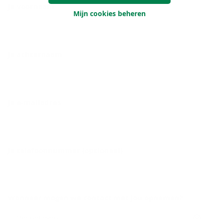
Je voornaam
Mijn cookies beheren
Je achternaam
Je e-mailadres
Je telefoonnummer (optioneel)
Wanneer mogen we contact met jou opnemen?
Om het even