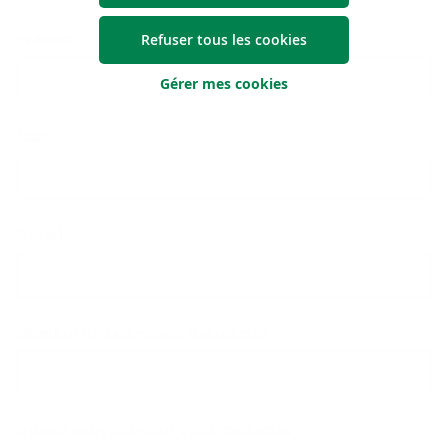
Prénom
Refuser tous les cookies
Gérer mes cookies
Nom
E-mail
Numéro de téléphone (facultatif)
Quand pouvons-nous vous contacter ?