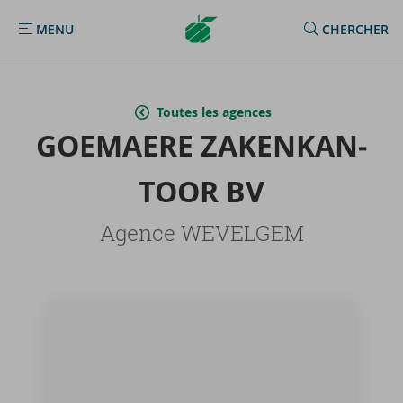
Argenta
MENU
CHERCHER
MENU
Homepage
Toutes les agences
GOE­MAERE ZA­KEN­KAN­
TOOR BV
Agence WEVELGEM