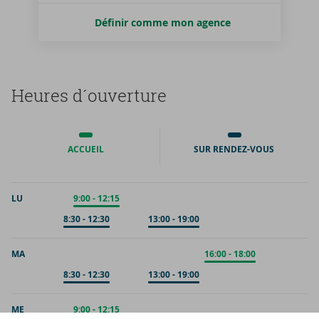
Définir comme mon agence
Heures d´ou­ver­ture
ACCUEIL
SUR RENDEZ-VOUS
LU
Accueil
9:00
-
12:15
Sur rendez-vous
8:30
-
12:30
Sur rendez-vous
13:00
-
19:00
MA
Accueil
16:00
-
18:00
Sur rendez-vous
8:30
-
12:30
Sur rendez-vous
13:00
-
19:00
ME
Accueil
9:00
-
12:15