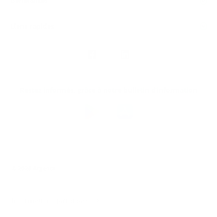
Généralités
Liens rapides
Nous
suivre
Restez informés, grâce à notre bulletin d’information
Téléchargez
l’app
Argenta
© 2026 Argenta
Informations juridiques