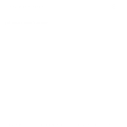
Pas de préférence
J’ai une question sur
Par l’envoi de ce formulaire, vous donnez des informations