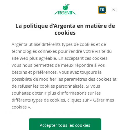
Sur rendez-vous
8:30
-
12:30
Sur rendez-vous
13:00
-
19:00
FR
NL
JE
La politique d’Argenta en matière de
Sur rendez-vous
8:30
-
12:30
Sur rendez-vous
13:00
-
19:00
cookies
VE
Accueil
9:00
-
12:15
Argenta utilise différents types de cookies et de
Sur rendez-vous
8:30
-
12:30
Sur rendez-vous
13:00
-
17:00
technologies connexes pour rendre votre visite du
site web plus agréable. En acceptant ces cookies,
fermé
SA
vous nous permettez de mieux répondre à vos
besoins et préférences. Vous avez toujours la
fermé
DI
possibilité de modifier les paramètres des cookies et
de refuser les cookies personnalisés. Si vous
souhaitez obtenir plus d'informations sur les
Envoyez-​nous un mes­sage
différents types de cookies, cliquez sur « Gérer mes
cookies ».
Êtes-vous déjà client chez Argenta ?
Non
Accepter tous les cookies