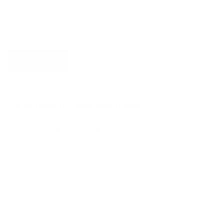
à Argenta qui seront utilisées pour vous contacter et mieux
vous servir. Vous trouverez plus d’informations sur
la
politique de confidentialité d’Argenta
.
Envoyer
Informations complémentaires
Numéro d'entreprise 0730719509
Arrondissement judiciaire WEST-VLAANDEREN