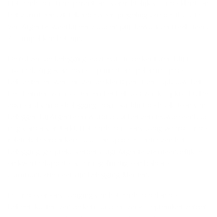
Het aanbod is transparant en overzichtelijk voor de klant, en
het vormt een uitstekende weerspiegeling van de filosofie
van Argenta, waarbij eenvoud en prijsbewust centraal staan.
Zo simpel kan het zijn.
De rol van de beleggingsadviseurs in de kantoren blijft
cruciaal. Zij geven advies op maat en spelen in op de
behoeften en wensen van de klant: pensioensopbouw, het
beschermen van naasten en het behoud van koopkracht. De
adviesrol van de beleggingsadviseur blijft de hoeksteen van
beleggen bij Argenta en wordt door het vernieuwde aanbod
nog verder versterkt. Het aanbod is eenvoudig waardoor de
relatiebeheerder kan focussen op de essentie van het
beleggingsgesprek. Verder zorgt Argenta via maandelijkse
en kwartaalupdates voor regelmatige en heldere
communicatie naar zijn beleggingsklanten.
Door de vereenvoudiging van het aanbod dalen de
beheerskosten van de kernfondsen vanaf september verder,