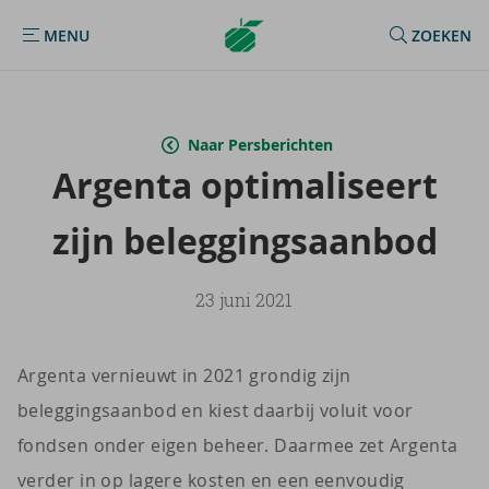
Argenta
MENU
ZOEKEN
MENU
Homepage
Naar Persberichten
Argenta op­ti­ma­li­seert
zijn be­leg­gings­aan­bod
23 juni 2021
Argenta vernieuwt in 2021 grondig zijn
beleggingsaanbod en kiest daarbij voluit voor
fondsen onder eigen beheer. Daarmee
zet Argenta
verder in op lagere kosten en een eenvoudig