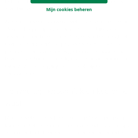
techfonds toegevoegd dat inspeelt op nieuwe tendensen
zoals big data en machine learning.
Mijn cookies beheren
Aan het bestaande duurzame aanbod van vier fondsen, die
allemaal het prestigieuze Towards Sustainablity-label
dragen, worden twee fondsen toegevoegd. Dat brengt het
totale duurzame aanbod op 6. Daarnaast zijn ook de twee
pensioenspaarfondsen van Argenta intussen duurzaam.
Daarmee zet Argenta een volgende stap in zijn ambitie om
tegen 2023 het beleggingsaanbod volledig te
verduurzamen.
Een­vou­dig, per­soon­lijk en kos­ten­be­
wust
Met een aanbod van 5 kernfondsen en 13 accentfondsen
kunnen de beheerteams van de fondsen zich focussen op de
essentie en het beheer van de fondsen verder versterken.