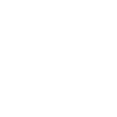
Snel naar
Volg
Argenta
op
Blijf op de hoogte via onze nieuwsbrief
Download
de
Argenta-
app
© 2026 Argenta
Juridische informatie
Privacy