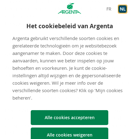
al meer dan 10 %. ‘Het bewijst dat onze eenvoudige,
transparante en persoonlijke aanpak ook voor beleggen
FR
NL
werkt en dat we steeds meer gewaardeerd worden als
beleggingsbank,’ zegt Marc Lauwers, CEO van Argenta.
Het cookiebeleid van Argenta
Argenta gebruikt verschillende soorten cookies en
The­ma­tisch en duur­zaam: 13 ster­ke
gerelateerde technologieën om je websitebezoek
ac­cent­fond­sen
aangenamer te maken. Door deze cookies te
aanvaarden, kunnen we beter inspelen op jouw
Argenta biedt vanaf september naast de 5 kernfondsen nog
behoeften en voorkeuren. Je kunt de cookie-
7 thematische en 6 duurzame fondsen aan. Fondsen die
instellingen altijd wijzigen en de gepersonaliseerde
regio- of sectorgebonden zijn, obligatiefondsen en fondsen
cookies weigeren. Wil je meer info over de
van externe partners verdwijnen uit het aanbod. Een
verschillende soorten cookies? Klik op ‘Mijn cookies
vermindering van 32 naar 13 accentfondsen.
beheren’.
Met de 7 thematische fondsen zet Argenta in op thema’s
Alle cookies accepteren
met een hoge maatschappelijke relevantie en een sterk
groeipotentieel, zoals vergrijzing, water en veiligheid. Aan
het bestaande thematische aanbod wordt een nieuw
Alle cookies weigeren