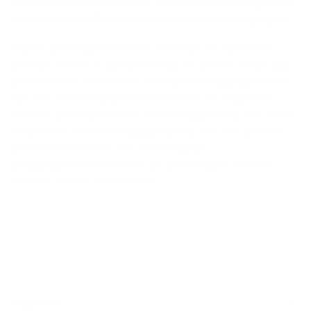
dit intussen voor het 4de jaar op rij. Een verbetering die de
klant meteen voelt in het rendement van zijn beleggingen.
Klanten die belegd hebben in een fonds dat ophoudt te
bestaan, worden in juni persoonlijk via brief en via de app
geïnformeerd over wat het vernieuwde beleggingsaanbod
specifiek voor hun portefeuille betekent. Ze krijgen een
voorstel om zonder kosten over te stappen naar een ander
fonds in het nieuwe beleggingsaanbod. Wie niet akkoord
gaat met het voorstel, kan terecht bij zijn
beleggingsadviseur. Klanten die akkoord gaan met het
voorstel, hoeven niets te doen.
Algemeen