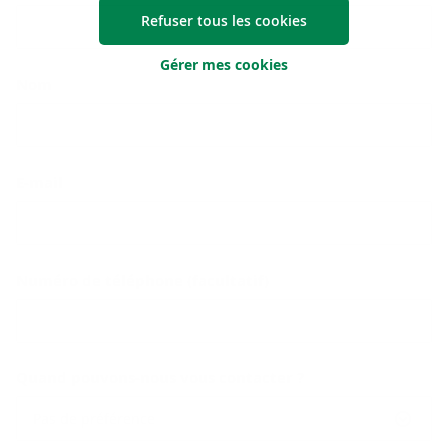
Refuser tous les cookies
Gérer mes cookies
Nom
E-mail
Numéro de téléphone (facultatif)
Quand pouvons-nous vous contacter ?
Pas de préférence