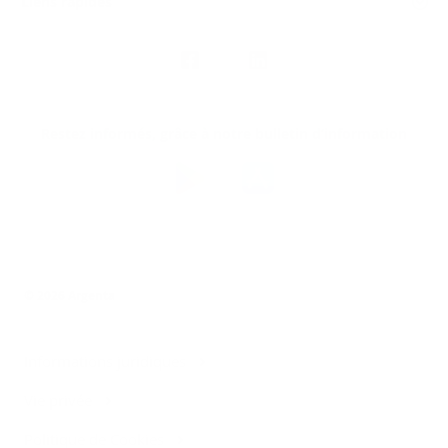
Liens rapides
Nous
suivre
Restez informés, grâce à notre bulletin d’information
Téléchargez
l’app
Argenta
© 2026 Argenta
Informations juridiques
Vie privée
Politique de Cookies