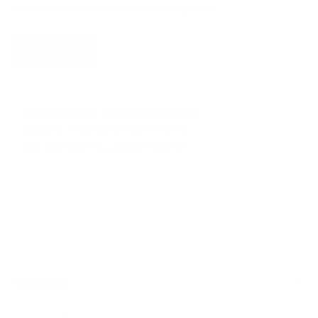
la
politique de confidentialité d’Argenta
.
Envoyer
Informations complémentaires
Numéro d'entreprise 0526794330
Arrondissement judiciaire LEUVEN
Généralités