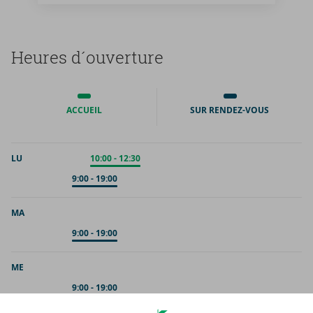
Heures d´ou­ver­ture
ACCUEIL
SUR RENDEZ-VOUS
LU
Accueil
10:00
-
12:30
Sur rendez-vous
9:00
-
19:00
MA
Sur rendez-vous
9:00
-
19:00
ME
Sur rendez-vous
9:00
-
19:00