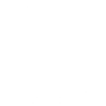
J’ai une question sur
Par l’envoi de ce formulaire, vous donnez des informations
à Argenta qui seront utilisées pour vous contacter et mieux
vous servir. Vous trouverez plus d’informations sur