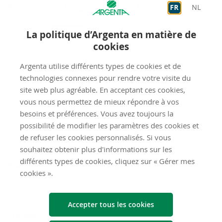
JE
Accueil
10:00
-
12:30
Accueil
14:00
-
18:00
FR
NL
Sur rendez-vous
9:00
-
19:00
La politique d’Argenta en matière de
cookies
VE
Sur rendez-vous
9:00
-
17:00
Argenta utilise différents types de cookies et de
fermé
technologies connexes pour rendre votre visite du
SA
site web plus agréable. En acceptant ces cookies,
fermé
vous nous permettez de mieux répondre à vos
DI
besoins et préférences. Vous avez toujours la
possibilité de modifier les paramètres des cookies et
de refuser les cookies personnalisés. Si vous
Envoyez-​nous un mes­sage
souhaitez obtenir plus d'informations sur les
différents types de cookies, cliquez sur « Gérer mes
Êtes-vous déjà client chez Argenta ?
cookies ».
Non
Accepter tous les cookies
Prénom