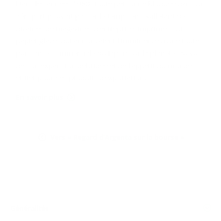
Dans les années 1980, toute personne bloquée dans un
aéroport pouvait passer le temps en feuilletant des
dizaines de magazines d’entreprise, imprimés sur
papier glacé, qui annonçaient l’imminence d’une toute-
puissance commerciale du Japon sur la planète, au vu
de son expansion débridée et de l’appétit du monde
entier pour ses produits d’exportation.
En savoir plus
Vers « Regard d’Argenta sur la bourse »
Généralités