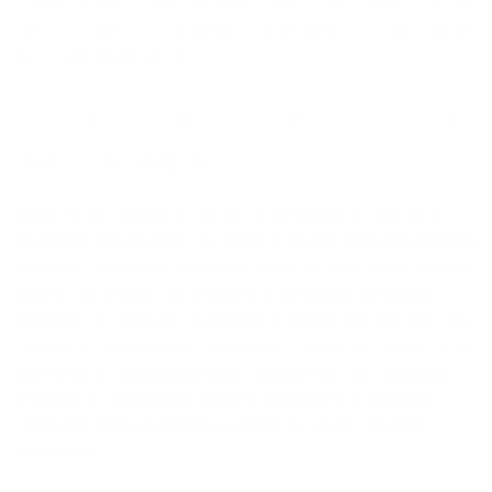
continueront de subir de plein fouet les conséquences de la
crise. Les marchés européens surferont alors sur une vague
de soulagement en 2025.
5. Et puis le thème le plus im­por­tant
pour les Belges
Enfin, et pour terminer sur une note optimiste : en 2025,
Wout van Aert et Remco Evenepoel seront miraculeusement
épargnés par la malchance qui hante ces deux héros sportifs
depuis des années. Pour le plus grand plaisir des Belges
amateurs de cyclisme, ils enchaîneront les victoires dans les
classiques de printemps, les petites courses par étapes et les
grands tours, permettant aux habitants de notre petit pays
d’oublier pour un temps leurs problèmes économiques
croissants et leurs déficits budgétaires de plus en plus
importants.