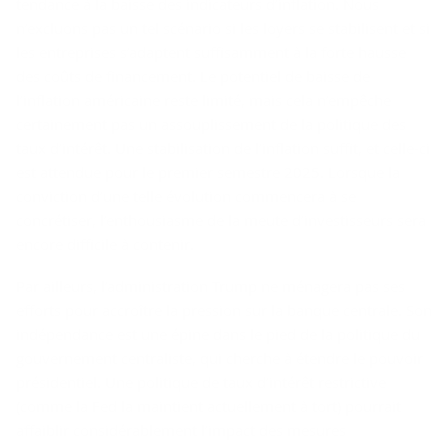
tendance à la baisse des indicateurs d’inflation. Nous
n’excluons pas un tel scénario si les loyers se stabilisent et si
les entreprises s’adaptent suffisamment à la forte hausse
des coûts de financement. Le potentiel de baisse de
l’inflation américaine reste limité, mais cela n’empêche
certainement pas un assouplissement de la politique des
taux d’intérêt. Une stabilisation de l’inflation suffit, et celle-ci
est attendue pour le premier semestre 2025. Lorsque la
conviction d’une telle évolution commencera à se
concrétiser, l’enthousiasme de la meute d’investisseurs sera
encore difficile à contenir.
Par ailleurs, l’administration Trump ne ménagera pas ses
efforts pour accroître la pression sur la banque centrale. Son
indépendance est une épine dans le pied de la politique du
gouvernement centraliste, qui cherche à étendre le pouvoir
présidentiel. Une politique de taux d’intérêt restrictive
(comme la Fed la maintient actuellement à tort) pourrait
affaiblir considérablement l’impact des mesures