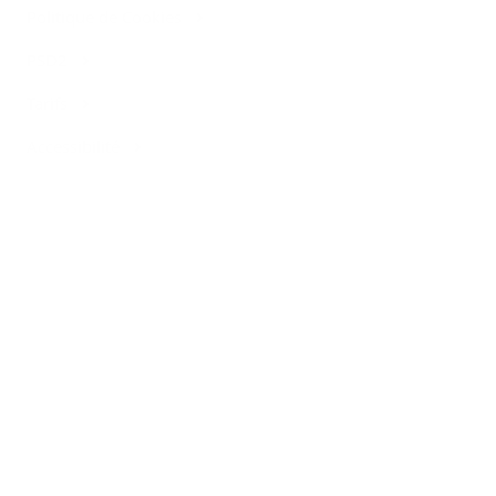
Politique de Cookies
PSD2
Tarifs
Accessibilité