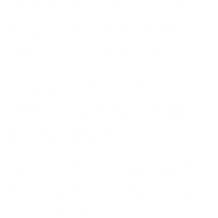
d’utiliser l’augmentation des droits de douane comme
massue. D’une part, pour persuader les puissances
étrangères de faire preuve d’une plus grande indulgence
géopolitique, mais d’autre part aussi, pour dissuader les
entreprises américaines de délocaliser leur production dans
des pays à bas salaires.
Le second aspect conduira, dans le meilleur des cas, à une
automatisation encore plus poussée et donc à la destruction
de l’emploi. Dans le cas le plus probable, cette politique
donnera lieu à une surchauffe du marché de l’emploi
interne, entraînant inévitablement une hausse de la
pression salariale et de l’inflation.
Dans les deux scénarios, le président sera très rapidement
confronté aux effets pervers de sa politique tarifaire
irresponsable et le libre-échange international bénéficiera à
nouveau du répit nécessaire. Dans un tel scénario, seuls la
Chine et un nombre limité de produits européens