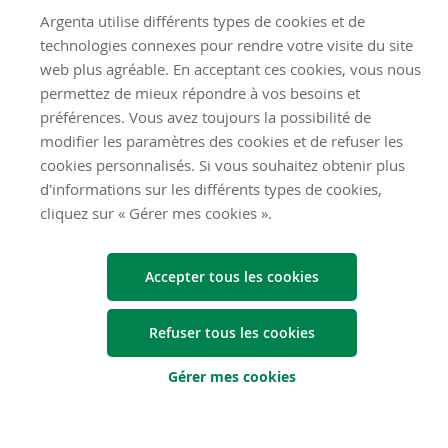
Argenta utilise différents types de cookies et de
technologies connexes pour rendre votre visite du site
web plus agréable. En acceptant ces cookies, vous nous
3. La banque cen­trale réa­lise (enfin)
permettez de mieux répondre à vos besoins et
ses er­reurs
préférences. Vous avez toujours la possibilité de
modifier les paramètres des cookies et de refuser les
cookies personnalisés. Si vous souhaitez obtenir plus
La banque centrale américaine pourrait donner une
d'informations sur les différents types de cookies,
troisième impulsion positive aux marchés financiers. On
cliquez sur « Gérer mes cookies ».
part actuellement du principe que la baisse des taux
d’intérêt du 18 décembre sera la dernière pour l’instant. Le
bouton « pause » devrait rester enfoncé jusqu’au troisième
Accepter tous les cookies
trimestre 2025. Pour expliquer son actuelle réticence, la Fed
cite les taux d’inflation tenaces qui, à ce niveau, n’invitent
Refuser tous les cookies
pas à de nouvelles baisses des taux d’intérêt. Plusieurs
éléments pourraient néanmoins inciter la Fed à plus de
Gérer mes cookies
bienveillance.
La raison la plus évidente serait une accélération de la