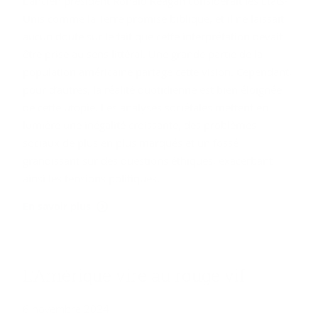
L’ancien président Ronald Reagan considérait les États-
Unis comme la Terre promise biblique, et il ne laissait
aucun doute sur le fait que cette interprétation devait
être prise au sens littéral. Une grande partie de la
population américaine partage cette vision. Cependant,
pour d’autres, la réalité quotidienne est bien éloignée
de cette utopie. Les analyses sociétales mettent en
lumière une inégalité croissante, des problèmes
sociaux de plus en plus marqués et un fossé
grandissant sur des questions éthiques, exacerbant
ainsi les tensions politiques.
En savoir plus
L’Amé­rique vire au rouge vif
6 novembre 2024