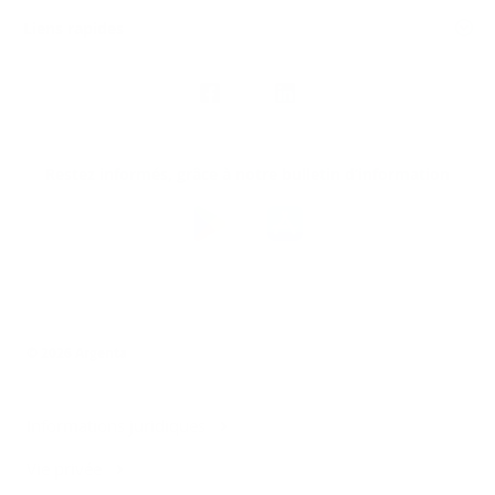
Liens rapides
Nous
suivre
Restez informés, grâce à notre bulletin d’information
Téléchargez
l’app
Argenta
© 2026 Argenta
Informations juridiques
Vie privée