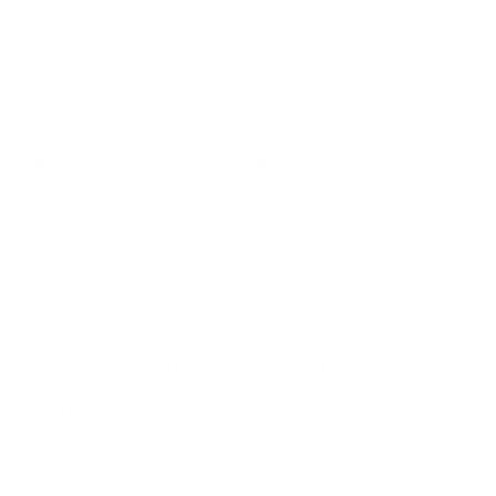
Tout indique que Trump va - largement - remporter
l’élection présidentielle américaine de 2024. Les médias
annonçaient un scrutin très serré, sous-estimant en cela
(une fois de plus) le système des grands électeurs qui
tend à amplifier les tendances. De leur côté, les
marchés financiers l’avaient mieux appréhendé en
tablant plus clairement sur une victoire du candidat
républicain avec une probabilité de plus de 70 %.
En savoir plus
Coin­cés entre les ré­sul­tats des
en­tre­prises et le ver­dict des urnes
23 octobre 2024