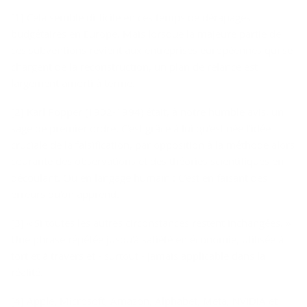
[1] Cela semble difficile en ces temps de dérapages
budgétaires en Europe. Mais lorsque la majeure partie de
ces subventions revient aux entreprises européennes qui se
chargent de la reconstruction, un plan de relance est
largement amorti à terme.
[2] Karl Popper (1902-1994) était, à notre humble avis, un
sage de premier ordre. C’est grâce à lui qu’est née l’idée
cruciale de la falsification, par opposition à la méthode alors
courante des observations et des théories scientifiques en
découlant. Ou en langage humain : C’est en faisant des
erreurs qu’on apprend.
[3] « Si toutes les autres circonstances restent inchangées. »
Une phrase répétée jusqu’à satiété en économie, utilisée à
tort et à travers et - surtout - jamais applicable dans la
réalité.
[4] Apple, Microsoft, Amazon, Alphabet, Meta, NVIDIA et