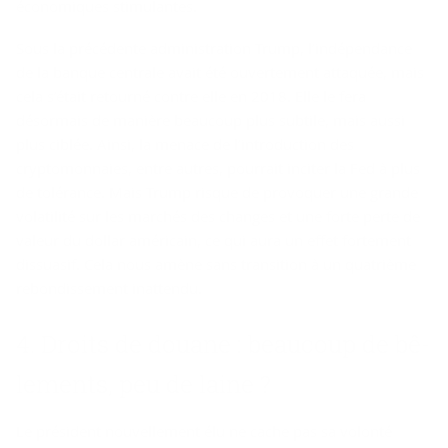
économiques stimulantes.
Sous la précédente administration Trump, l’indépendance
de la banque centrale avait été ouvertement attaquée, mais
cela s’était retourné contre elle en 2018. Elle le fera
désormais de manière beaucoup plus subtile, mais aussi
plus ciblée. Ainsi, la menace de l’introduction des
cryptomonnaies, entre autres, pourrait inciter la Fed à plus
de tolérance. Mais Trump risque de provoquer une grande
volatilité sur les marchés des changes et une forte perte de
valeur du dollar américain, ce qui aura un effet fortement
dissuasif. Cela nous amène sans transition à un quatrième
rebondissement inattendu.
4. Droits de douane : beau­coup de bê­
le­ments, peu de laine ?
Le président nouvellement élu ne cache pas sa volonté