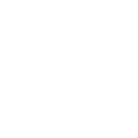
Tesla. Ajoutons-y Servicenow, Broadcom et Crowdstrike et
on obtient le fameux indice FANG.
STEFAN DUCHATEAU
Auteur
Lire plus
Le so­leil se lève à l’ouest
11 décembre 2024