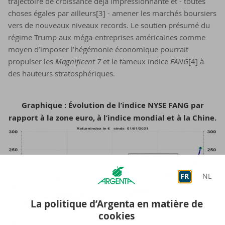
trajectoire de croissance déjà impressionnante et - toutes
choses égales par ailleurs[3]
- amener les marchés boursiers
vers de nouveaux niveaux records. Le soutien présumé du
régime Trump aux méga-entreprises américaines comme
moyen d’imposer l’hégémonie économique pourrait
propulser les
Magnificent 7
et le fameux indice
FANG
[4] à
des hauteurs stratosphériques.
Graphique : Évolution de l’indice NYSE FANG par
rapport à la zone euro, à l’indice mondial et à la Chine.
FR
NL
La politique d’Argenta en matière de
cookies