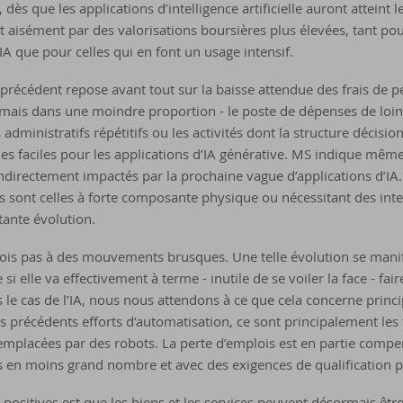
dès que les applications d’intelligence artificielle auront atteint l
it aisément par des valorisations boursières plus élevées, tant pou
’IA que pour celles qui en font un usage intensif.
s précédent repose avant tout sur la baisse attendue des frais de p
 mais dans une moindre proportion - le poste de dépenses de loin
administratifs répétitifs ou les activités dont la structure décisio
ies faciles pour les applications d’IA générative. MS indique mê
ndirectement impactés par la prochaine vague d’applications d’IA.
 sont celles à forte composante physique ou nécessitant des int
ante évolution.
ois pas à des mouvements brusques. Une telle évolution se manif
 elle va effectivement à terme - inutile de se voiler la face - fai
le cas de l’IA, nous nous attendons à ce que cela concerne princi
s précédents efforts d’automatisation, ce sont principalement les
remplacées par des robots. La perte d’emplois est en partie compe
en moins grand nombre et avec des exigences de qualification p
positives est que les biens et les services peuvent désormais êtr