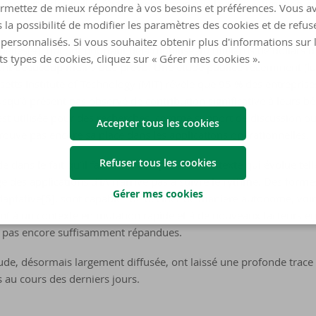
conduit à des bulles financières, tandis que la sous-estimation e
rmettez de mieux répondre à vos besoins et préférences. Vous a
 la possibilité de modifier les paramètres des cookies et de refuse
personnalisés. Si vous souhaitez obtenir plus d'informations sur 
tuelles[4], qui ont pourtant déjà mobilisé 40 milliards de dollars 
ts types de cookies, cliquez sur « Gérer mes cookies ».
sent beaucoup moins que prévu. Une étude publiée récemment (lu
etts Institute of Technology (MIT) révèle que 95 % des entreprises
jusqu’à présent pas observé de contribution significative à leurs b
lle est utilisée pour des recherches, comme support de discussion
Accepter tous les cookies
trouve pas encore sa place dans les applications opérationnelles.
Refuser tous les cookies
de dans le fait qu’il faut tenir compte d’un contexte qui évolue t
e des applications d’IA n’arrive pas à suivre le rythme. Des forme
Gérer mes cookies
aptative[5], sont capables de décider de manière autonome, voire
nt à un contexte en mutation rapide et à de nouveaux facteurs 
t pas encore suffisamment répandues.
tude, désormais largement diffusée, ont laissé une profonde trace 
au cours des derniers jours.