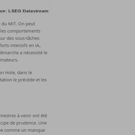
le du MIT. On peut
ur les comportements
 sur des sous-tâches
rts intensifs en IA,
démarche a nécessité le
amateurs.
on Hole, dans le
tion le précède et les
imestres à venir ont été
ncipe de prudence. Une
rétée comme un manque