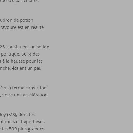
rdé ses partenaires
audron de potion
ravoure est en réalité
25 constituent un solide
politique. 80 % des
s à la hausse pour les
anche, étaient un peu
é à la ferme conviction
, voire une accélération
ley (MS), dont les
rofondis et hypothèses
r les 500 plus grandes