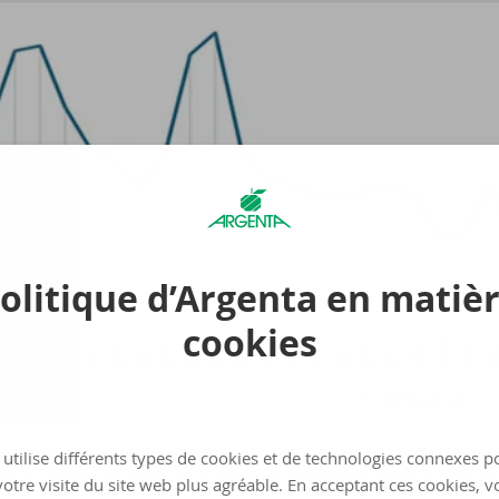
olitique d’Argenta en matiè
cookies
a lance ici un avertissement important. La fameuse « loi d’Amara
utilise différents types de cookies et de technologies connexes p
e à
surestimer
les effets à court terme de la technologie et à
sous-
otre visite du site web plus agréable. En acceptant ces cookies, v