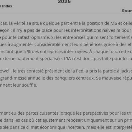
as, la vérité se situe quelque part entre la position de MS et cel
eçon : il n’y a pas de place pour les interprétations naïves ni po
e pour le catastrophisme. Si les entreprises qui misent fortement
ues à augmenter considérablement leurs bénéfices grâce à des effo
instant que 5 % des entreprises interrogées. À chaque fois, cette 
externe hautement spécialisée. L’IA n’est donc pas faite pour les 
well, le très contesté président de la Fed, a pris la parole à Jacks
 grand-messe annuelle des banquiers centraux. Sa mauvaise réputa
nnent leur souffle.
lement eu des pertes cuisantes lorsque les perspectives pour les tr
e dans les cas où cet ajustement reposait uniquement sur un pri
ible dans ce climat économique incertain, mais elle est interp