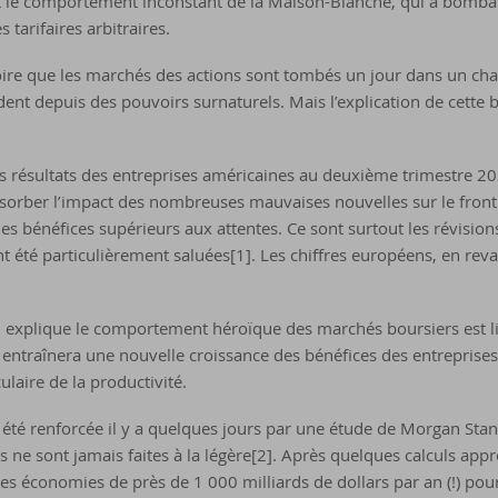
t le comportement inconstant de la Maison-Blanche, qui a bomba
tarifaires arbitraires.
ire que les marchés des actions sont tombés un jour dans un ch
ent depuis des pouvoirs surnaturels. Mais l’explication de cette b
ts résultats des entreprises américaines au deuxième trimestre 20
sorber l’impact des nombreuses mauvaises nouvelles sur le front 
des bénéfices supérieurs aux attentes. Ce sont surtout les révision
nt été particulièrement saluées[1]. Les chiffres européens, en rev
 explique le comportement héroïque des marchés boursiers est li
A entraînera une nouvelle croissance des bénéfices des entreprises
laire de la productivité.
 été renforcée il y a quelques jours par une étude de Morgan Stan
 ne sont jamais faites à la légère[2]. Après quelques calculs app
es économies de près de 1 000 milliards de dollars par an (!) pou