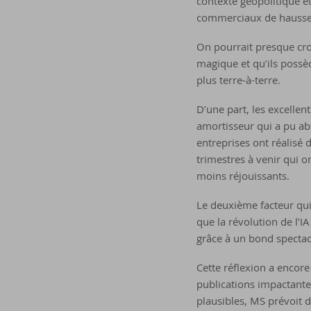
contexte géopolitique e
commerciaux de hausses 
On pourrait presque cro
magique et qu’ils possèd
plus terre-à-terre.
D’une part, les excellen
amortisseur qui a pu ab
entreprises ont réalisé 
trimestres à venir qui o
moins réjouissants.
Le deuxième facteur qui
que la révolution de l’I
grâce à un bond spectacu
Cette réflexion a encore
publications impactantes
plausibles, MS prévoit d