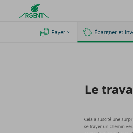
Argenta
Homepage
Payer
Épargner et inv
Le tra­v
Cela a suscité une surpri
se frayer un chemin ver