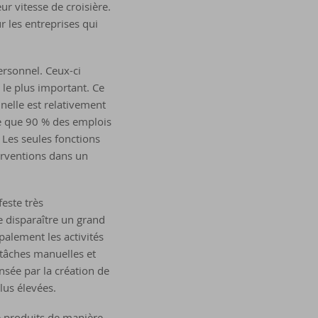
eur vitesse de croisière.
r les entreprises qui
ersonnel. Ceux-ci
 le plus important. Ce
nnelle est relativement
me que 90 % des emplois
 Les seules fonctions
erventions dans un
este très
re disparaître un grand
palement les activités
 tâches manuelles et
nsée par la création de
lus élevées.
e produits de manière