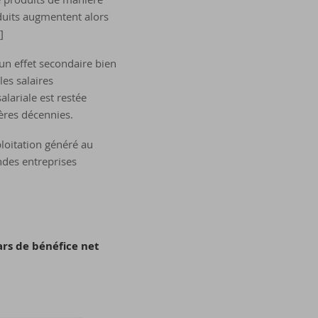
duits augmentent alors
]
un effet secondaire bien
les salaires
alariale est restée
ères décennies.
ploitation généré au
andes entreprises
ars de bénéfice net