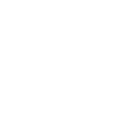
Généralités
Liens rapides
Nous
suivre
Restez informés, grâce à notre bulletin d’information
Téléchargez
l’app
Argenta
© 2026 Argenta
Informations juridiques