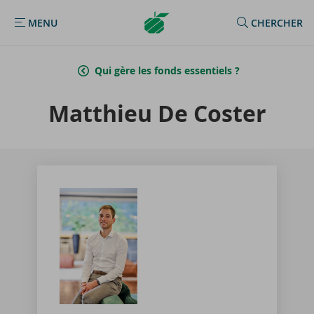
Argenta
MENU
CHERCHER
MENU
Homepage
Qui gère les fonds essentiels ?
Mat­thieu De Cos­ter