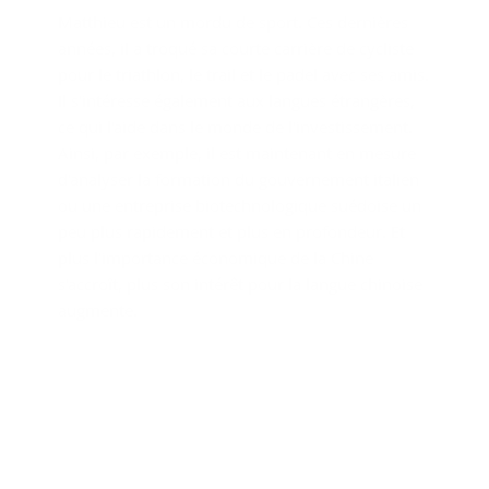
Matthieu est un mordu de sport. Ces dernières
années, il a troqué sa courte carrière de cycliste
pour le triathlon, le trail et le padel avec ses amis.
Il s'intéresse également aux langues étrangères,
ce qui l'aide dans le monde de l'investissement.
Ainsi, par exemple, il est maintenant en mesure
d'analyser la formation du gouvernement italien
ou une entreprise biotechnologique suédoise un
peu plus rapidement et plus en profondeur. Et
plus l'importance économique de la Chine
s'accroît, plus son intérêt pour la langue chinoise
augmente.