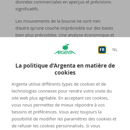
données commerciales en aperçus et prévisions
significatifs.
Les mouvements de la bourse ne sont rien
d'autre qu'une couche imprévisible sur des bases
bien plus prévisibles. Une analyse économique et
commerciale approfondie expose ces bases. Il y a
déjà suffisamment de personnes impliquées
FR
NL
dans l'analyse technique, l'analyse psychologique
et le trading à haute fréquence. C'est pourquoi
La politique d’Argenta en matière de
Matthieu veut se concentrer sur la qualité sous-
cookies
jacente des entreprises.
Argenta utilise différents types de cookies et de
Matthieu a commencé comme gestionnaire de
technologies connexes pour rendre votre visite du
produits chez Argenta en 2012, y a lancé les
site web plus agréable. En acceptant ces cookies,
investissements thématiques et est devenu
vous nous permettez de mieux répondre à vos
gestionnaire des fonds d'investissement. Il a
besoins et préférences. Vous avez toujours la
également supervisé des étudiants en thèse qui
possibilité de modifier les paramètres des cookies et
travaillaient autour d'entreprises de qualité.
de refuser les cookies personnalisés. Si vous