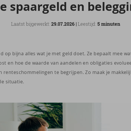
e spaar­geld en be­leg­g
Laatst bijgewerkt:
29.07.2026 |
Leestijd:
5 minuten
ed op bijna alles wat je met geld doet. Ze bepaalt mee w
ost en hoe de waarde van aandelen en obligaties evolue
n renteschommelingen te begrijpen. Zo maak je makkelij
ële situatie.