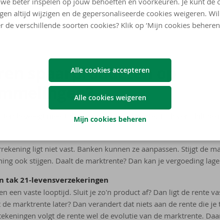
we beter inspelen op jouw behoeften en voorkeuren. Je kunt de 
ngen altijd wijzigen en de gepersonaliseerde cookies weigeren. Wi
r de verschillende soorten cookies? Klik op ‘Mijn cookies beheren
­ren spaar­pro­duc­ten op
Alle cookies accepteren
m­me­lin­gen?
Alle cookies weigeren
cten beweegt meestal mee met de marktrente. Toch verschilt de 
Mijn cookies beheren
rekening ligt niet vast. Banken kunnen ze aanpassen. Stijgt de m
ning ook stijgen. Daalt de marktrente? Dan kan je vergoeding lag
en tak 21-levensverzekeringen
 een vaste looptijd. Sluit je zo'n product af? Dan ligt de rente v
lt de marktrente later? Dan verandert dat niets aan de rente die je t
tekeningen volgt de rente wel de evolutie van de marktrente. Daar