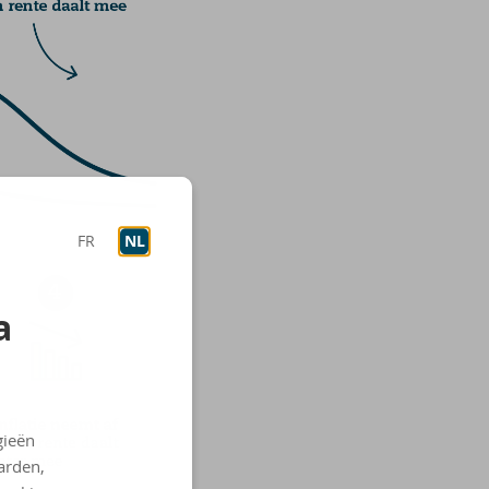
FR
NL
a
gieën
arden,