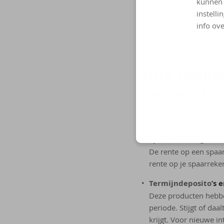
kunnen 
instelli
info ove
Hoe re­a­ge
ren­te­scho
De rente op spaarprodu
Spaarrekening
De rente op een spaar
rente op je spaarreke
Termijndeposito
’s 
Deze producten hebben
periode. Stijgt of daa
krijgt. Voor nieuwe in