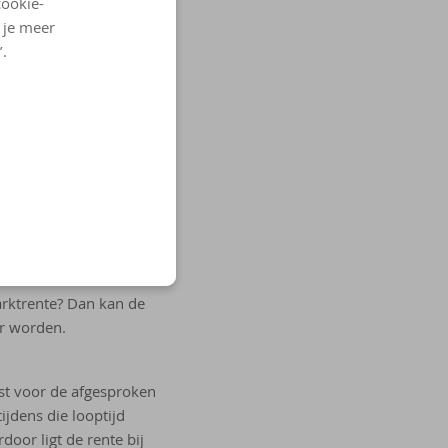
cookie-
l je meer
’.
impact per product.
arktrente? Dan kan de
er worden.
ast voor de afgesproken
ijdens die looptijd
door ligt de rente bij