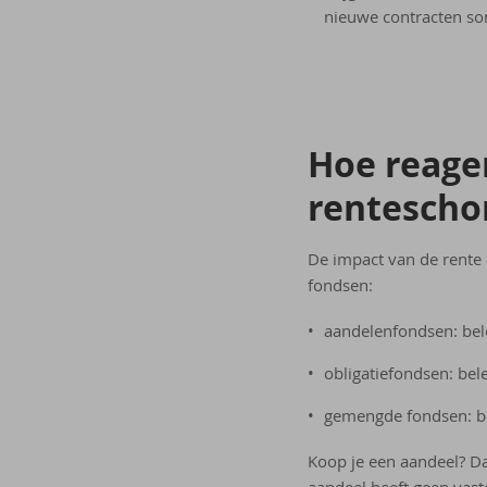
nieuwe contracten som
Hoe re­a­ge
ren­te­scho
De impact van de rente o
fondsen:
aandelenfondsen: bel
obligatiefondsen: bele
gemengde fondsen: be
Koop je een aandeel? Da
aandeel heeft geen vaste