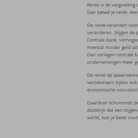
Rente is de vergoeding d
Dan betaal je rente. Re
De rente verandert voo
veranderen. Stijgen de 
Centrale Bank, verhoge
meestal minder geld uit
Dan verlagen centrale 
ondernemingen meer gel
De rente op spaarrekeni
verzekeraars kijken ook
economische vooruitzich
Daardoor schommelt de r
duidelijk dat een stijge
werkt, kun je beter ins