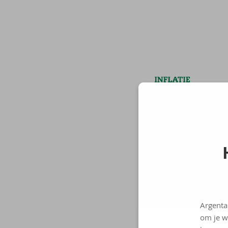
Argenta
om je w