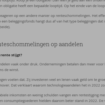
 obligatie heeft een bepaalde looptijd. Op het einde van de looptij
 reageren op een andere manier op renteschommelingen. Het effe
en beleggingsfonds hangt dus af van het type beleggingen dat in
 beide).
­te­schom­me­lin­gen op aan­de­len
 rente stijgt?
andelen vaak onder druk. Ondernemingen betalen dan meer voor 
ms de winst.
en voelen dat. Zij investeren veel en lenen vaak geld om te groei
enover. Dat verklaart waarom technologieaandelen het in 2022 zo
iele inkomsten en weinig schulden vangen een rentestijging mee
en consumptiegoederen hielden daarom beter stand in 2022. De 