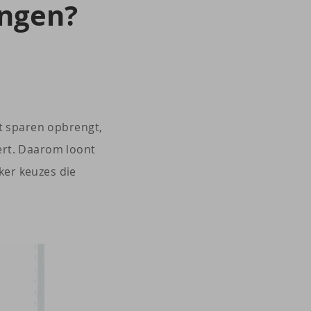
in­gen?
at sparen opbrengt,
ert. Daarom loont
ker keuzes die