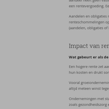
een rentevergoeding. Een
Aandelen en obligaties
renteschommelingen op e
(aandelen, obligaties of
Im­pact van ren
Wat ge­beurt er als de
Een hogere rente zet a
hun kosten en drukt so
Vooral groeionderneming
altijd meteen winst teg
Ondernemingen met stab
zoals gezondheidszorg 