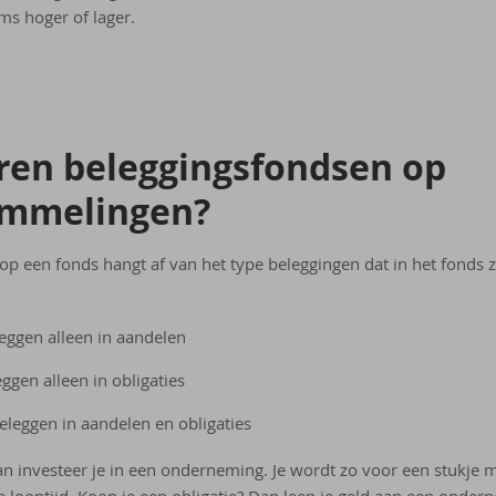
s hoger of lager.
­ren be­leg­gings­fond­sen op
m­me­lin­gen?
p een fonds hangt af van het type beleggingen dat in het fonds zit
eggen alleen in aandelen
ggen alleen in obligaties
leggen in aandelen en obligaties
n investeer je in een onderneming. Je wordt zo voor een stukje 
 looptijd. Koop je een obligatie? Dan leen je geld aan een ondern