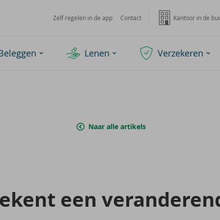
Zelf regelen in de app
Contact
Kantoor in de bu
Beleggen
Lenen
Verzekeren
Naar alle artikels
e­kent een ver­an­de­ren