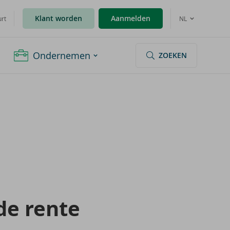
Klant worden
Aanmelden
urt
NL
Ondernemen
ZOEKEN
­de rente