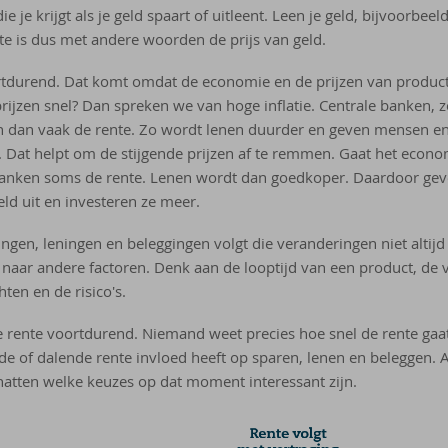
ie je krijgt als je geld spaart of uitleent. Leen je geld, bijvoorbe
nte is dus met andere woorden de prijs van geld.
rtdurend. Dat komt omdat de economie en de prijzen van produc
prijzen snel? Dan spreken we van hoge inflatie. Centrale banken, 
n dan vaak de rente. Zo wordt lenen duurder en geven mensen 
. Dat helpt om de stijgende prijzen af te remmen. Gaat het econ
banken soms de rente. Lenen wordt dan goedkoper. Daardoor ge
d uit en investeren ze meer.
ngen, leningen en beleggingen volgt die veranderingen niet altij
 naar andere factoren. Denk aan de looptijd van een product, de 
ten en de risico's.
ente voortdurend. Niemand weet precies hoe snel de rente gaat s
nde of dalende rente invloed heeft op sparen, lenen en beleggen. A
chatten welke keuzes op dat moment interessant zijn.