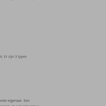
. Er zijn 3 types
mede-eigenaar. Een
eming. In ruil ontvang je