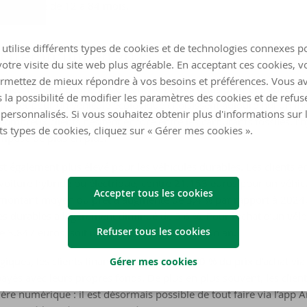
durée varie de 12 à 84 mois.
utilise différents types de cookies et de technologies connexes p
t d’em­prunt en 2025
otre visite du site web plus agréable. En acceptant ces cookies, v
rmettez de mieux répondre à vos besoins et préférences. Vous a
rnes, les clients Argenta optent de plus en plus pour des voitures é
 la possibilité de modifier les paramètres des cookies et de refuse
un prêt pour un véhicule écologique choisissent aujourd’hui un 
personnalisés. Si vous souhaitez obtenir plus d'informations sur 
nombreux clients hésitent encore entre les carburants fossiles, l’hy
ts types de cookies, cliquez sur « Gérer mes cookies ».
impose de plus en plus.
t également plus élevé pour les véhicules durables. Les clients
oiture hybride ou électrique, contre 21.153 euros pour un véhicu
Accepter tous les cookies
e montant moyen du prêt a augmenté de 3,4 % par rapport à 2024,
 durables a légèrement diminué de 3,6 %. Pour l’achat d’un vélo (é
Refuser tous les cookies
3.847 euros, soit une hausse de 1,5 % sur un an.
ogiques, les clients financent en moyenne 70 % du prix d’achat vi
Gérer mes cookies
ayés avec leurs propres fonds. De plus en plus souvent, les clien
re numérique : il est désormais possible de tout faire via l’app 