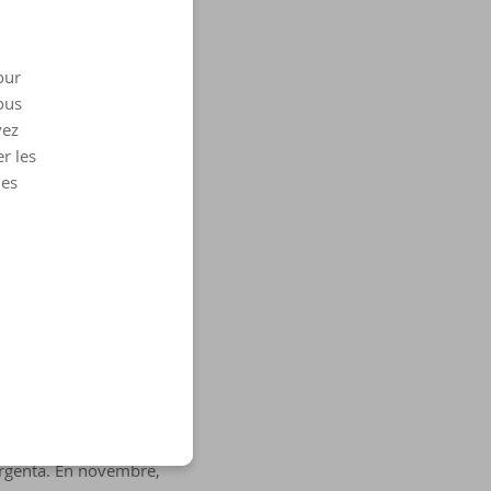
our
ous
vez
lectriques : 6 clients
r les
modèle entièrement
les
bride et l’électrique,
 empruntent en moyenne
le classique. Pour les
 tandis que le montant
lectrique), les clients
a un prêt à tempérament.
ts effectuent également
Argenta. En novembre,