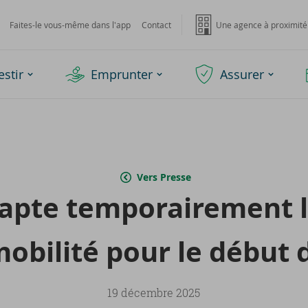
Faites-le vous-même dans l'app
Contact
Une agence à proximité
estir
Emprunter
Assurer
Vers Presse
pte tem­po­rai­re­ment 
o­bi­li­té pour le début
19 décembre 2025