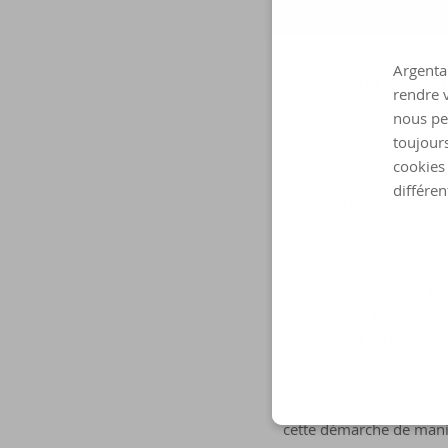
est de 1.250 euros. La 
Argenta 
Com­por­te­men
rendre v
nous pe
D’après les données inte
toujours
sur 10 qui contractent 
cookies 
électrique. Bien que de 
différen
cette dernière option s’
Le montant emprunté es
26.365 euros pour une v
véhicules classiques, l
moyen pour les véhicules
empruntent en moyenne 
Pour les véhicules écol
Les 30 % restants sont p
cette démarche de maniè