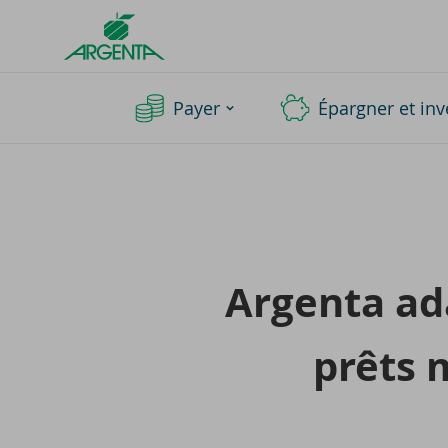
Argenta
Homepage
Payer
Épargner et inv
Argenta ada
prêts m