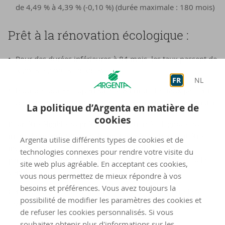
de 4,49 % à 4,39 % (-0,10 %) (durée maximale : 180 mois)
Prêt à la ré­no­va­tion éco­lo­gique :
Pour des durées inférieures à 84 mois, les taux passent de
3,29 % à 2,99 % (-0,30 %)
FR
NL
Pour des durées supérieures à 84 mois, les taux passent
de 4,09 % à 3,99 % (-0,10 %) (durée maximale : 180 mois)
La politique d’Argenta en matière de
cookies
Pour être éligible au prêt à la rénovation écologique, au
moins la moitié (50 %) du budget de rénovation doit être
Argenta utilise différents types de cookies et de
investie dans des solutions durables telles que des
technologies connexes pour rendre votre visite du
panneaux solaires, des pompes à chaleur, l’isolation ou la
site web plus agréable. En acceptant ces cookies,
ventilation.
vous nous permettez de mieux répondre à vos
besoins et préférences. Vous avez toujours la
Cette action est valable pour les prêts conclus entre le 6
possibilité de modifier les paramètres des cookies et
février et le 22 mars 2026.
de refuser les cookies personnalisés. Si vous
souhaitez obtenir plus d'informations sur les