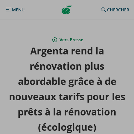
Argenta
MENU
CHERCHER
MENU
Homepage
Vers Presse
Argenta rend la
ré­no­va­tion plus
abor­dable grâce à de
nou­veaux ta­rifs pour les
prêts à la ré­no­va­tion
(éco­lo­gique)