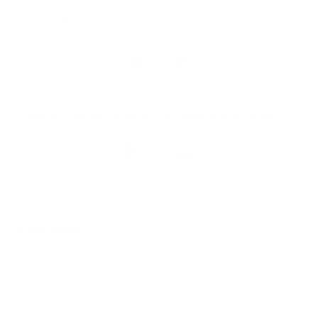
Liens rapides
Nous
suivre
Restez informés, grâce à notre bulletin d’information
Téléchargez
l’app
Argenta
© 2026 Argenta
Informations juridiques
Vie privée