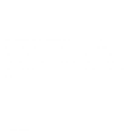
(éco)rénovation en 2025 soit de 48 ans, le profil des
demandeurs est plus diversifié. Près de 20 % ont moins de
35 ans, ce qui montre que les jeunes ménages investissent
eux aussi de plus en plus dans des rénovations (durables).
La commodité du numérique
gagne également en
popularité : depuis le lancement, plus de la moitié des
clients contractent leur prêt à la rénovation (écologique)
entièrement en ligne via l’application Argenta. Cela peut se
faire de manière autonome ou avec l’aide d’un gestionnaire
d’agence local.
Généralités