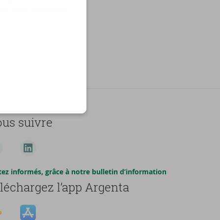
les mieux capitalisées
us suivre
tez informés, grâce à notre bulletin d’information
léchargez l’app Argenta