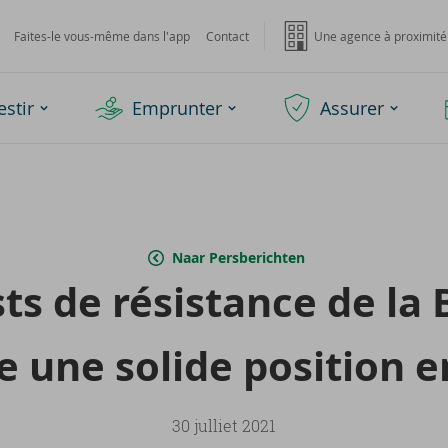
Faites-le vous-même dans l'app
Contact
Une agence à proximité
estir
Emprunter
Assurer
Naar Persberichten
sts de ré­sis­tance de la
une so­lide po­si­tion en
30 julliet 2021