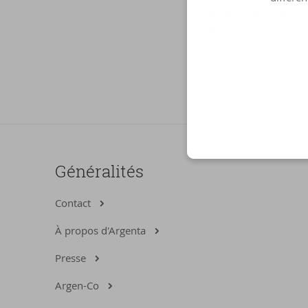
dans le cas d’éventue
d’Europe. »
Généralités
Contact
À propos d'Argenta
Presse
Argen-Co