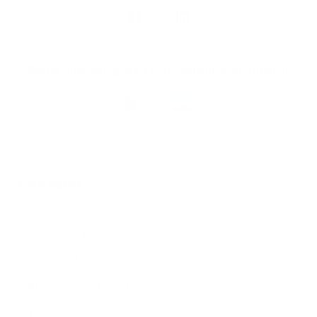
Nous
suivre
Restez informés, grâce à notre bulletin d’information
Téléchargez
l’app
Argenta
© 2026 Argenta
Informations juridiques
Vie privée
Politique de Cookies
PSD2