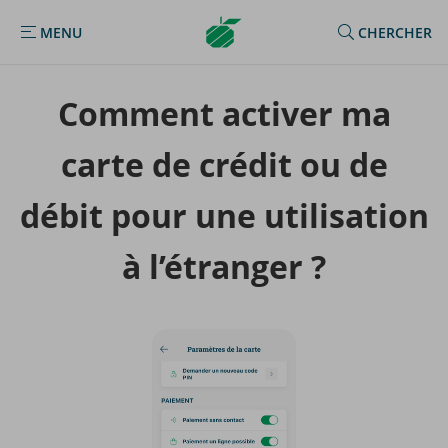
Argenta
MENU
CHERCHER
MENU
Homepage
Com­ment ac­ti­ver ma
carte de cré­dit ou de
débit pour une uti­li­sa­tion
à l’étran­ger ?