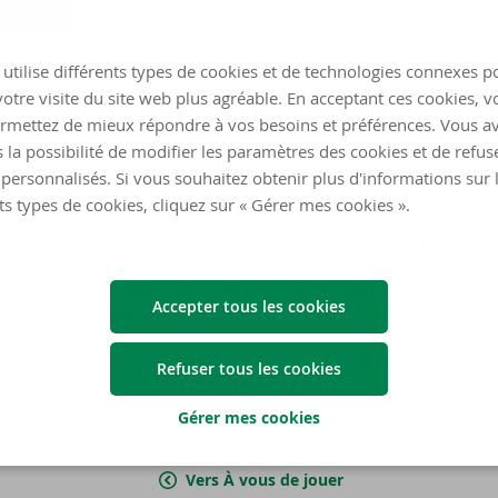
utilise différents types de cookies et de technologies connexes p
otre visite du site web plus agréable. En acceptant ces cookies, v
rmettez de mieux répondre à vos besoins et préférences. Vous a
 la possibilité de modifier les paramètres des cookies et de refuse
cile via l'app que si
la nouvelle adresse est officiellement en
personnalisés. Si vous souhaitez obtenir plus d'informations sur 
ts types de cookies, cliquez sur « Gérer mes cookies ».
sse de domicile dans l'app. Vous ne pouvez donc pas modifier ce
se de domicile dans l'app. Cela peut se faire via l'agence ou via 
Accepter tous les cookies
arte d'identité électronique belge.
nt possibles. Les changements d'adresse à l'étranger doivent être 
Refuser tous les cookies
Gérer mes cookies
Vers À vous de jouer