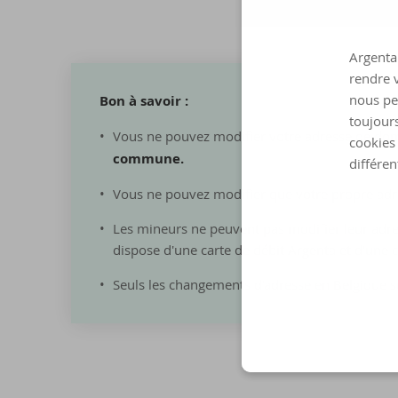
Argenta 
rendre v
nous pe
Bon à sa­voir :
toujours
Vous ne pouvez modifier votre adresse de domi
cookies 
commune.
différen
Vous ne pouvez modifier que votre propre adre
Les mineurs ne peuvent pas modifier leur adres
dispose d'une carte de débit Argenta et d'une c
Seuls les changements d'adresse en Belgique so