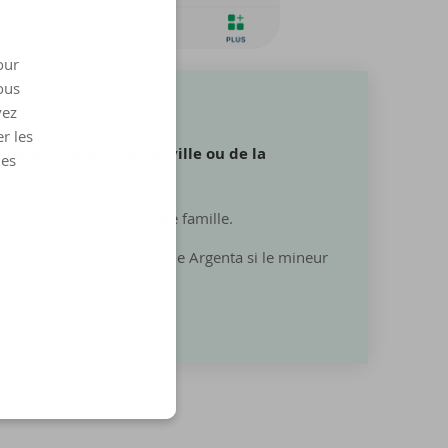
our
ous
vez
r les
registrée auprès de la ville ou de la
les
lle des membres de votre famille.
un distributeur automatique Argenta si le mineur
effectués via l'agence.