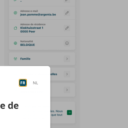
FR
NL
re de