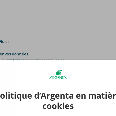
lus ».
ier vos données.
ile, confirmez avec itsme® ou avec
olitique d’Argenta en matiè
cookies