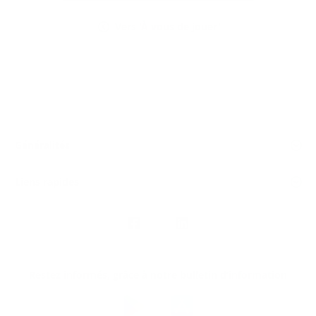
Vers 'À vous de jouer'
Généralités
Liens rapides
Nous
suivre
Restez informés, grâce à notre bulletin d’information
Téléchargez