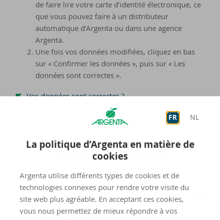
de faire lire votre carte d’identité électronique, ce
que vous pouvez faire à un distributeur
automatique d’Argenta ou dans une agence
Argenta.
Une fois vos données modifiées, cliquez en bas
sur « Confirmer les données », puis sur « Les
données sont correctes ».
Vos données sont correctes ?
Cliquez en bas sur « Confirmer les données », puis sur
FR
NL
« Les données sont correctes ».
La politique d’Argenta en matière de
Téléchargez l'app Argenta
cookies
Argenta utilise différents types de cookies et de
technologies connexes pour rendre votre visite du
site web plus agréable. En acceptant ces cookies,
vous nous permettez de mieux répondre à vos