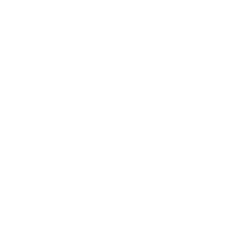
Modifiez vos données le plus vite possible.
Pour modifier votre adresse de résidence et votre
nationalité, vous devez faire lire votre carte
d'identité électronique. Vous pouvez le faire à un
distributeur automatique Argenta ou dans une
agence Argenta.
Une fois vos données modifiées, cliquez sur «
Confirmer » dans la bannière « Vos données à
caractère personnel sont-elles toujours
correctes ? » puis sur « Les données sont
correctes » après avoir fait défiler les écrans.
Vos coordonnées sous les cadres sont correctes ?
Cliquez alors sur « Confirmer » dans la bannière « Vos
données à caractère personnel sont-elles toujours
correctes ? » puis sur « Les données sont correctes ».
Accéder à la Banque par Internet