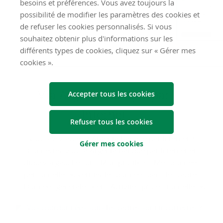
besoins et préférences. Vous avez toujours la
possibilité de modifier les paramètres des cookies et
de refuser les cookies personnalisés. Si vous
souhaitez obtenir plus d'informations sur les
différents types de cookies, cliquez sur « Gérer mes
cookies ».
Via Argenta Banque par
Accepter tous les cookies
In­ter­net
Refuser tous les cookies
Vous avez accès à Argenta Banque par Internet ?
Gérer mes cookies
Connectez-vous à Argenta Banque par Internet et
cliquez à gauche sur « Mon profil» > « Mes données
personnelles ». Vérifiez les données dans les cadres
« Données générales » et « Activités professionnelles ».
Vos coordonnées sous les cadres sont incorrectes ?