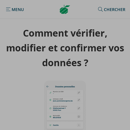
Argenta
MENU
CHERCHER
MENU
Homepage
Com­ment vé­ri­fier,
mo­di­fier et confir­mer vos
don­nées ?