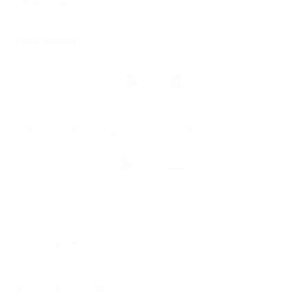
Généralités
Liens rapides
Nous
suivre
Restez informés, grâce à notre bulletin d’information
Téléchargez
l’app
Argenta
© 2026 Argenta
Informations juridiques