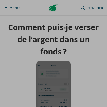
Argenta
MENU
CHERCHER
MENU
Homepage
Com­ment puis‑je ver­ser
de l’ar­gent dans un
fonds ?