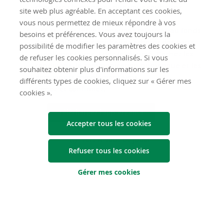
choisissez le montant que vous souhaitez
site web plus agréable. En acceptant ces cookies,
investir.
vous nous permettez de mieux répondre à vos
Lisez toutes les informations relatives au fonds
besoins et préférences. Vous avez toujours la
dans lequel vous souhaitez acheter des parts
possibilité de modifier les paramètres des cookies et
supplémentaires. Lisez le résumé. Cochez les
de refuser les cookies personnalisés. Si vous
conditions, la communication numérique et les
souhaitez obtenir plus d'informations sur les
documents complémentaires.
différents types de cookies, cliquez sur « Gérer mes
Signez et confirmez.
cookies ».
Téléchargez l’app Argenta
Accepter tous les cookies
Vers À vous de jouer
Refuser tous les cookies
Gérer mes cookies