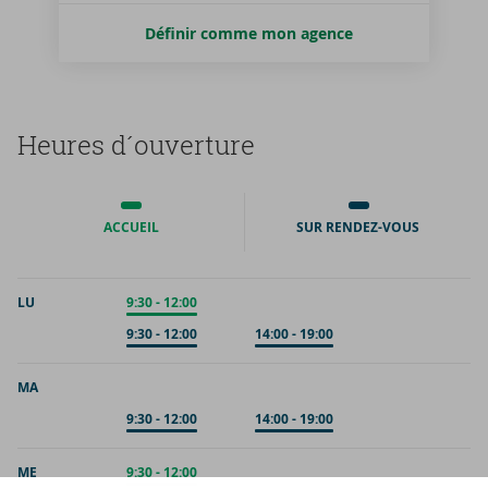
Définir comme mon agence
Heures d´ou­ver­ture
ACCUEIL
SUR RENDEZ-VOUS
LU
Accueil
9:30
-
12:00
Sur rendez-vous
9:30
-
12:00
Sur rendez-vous
14:00
-
19:00
MA
Sur rendez-vous
9:30
-
12:00
Sur rendez-vous
14:00
-
19:00
ME
Accueil
9:30
-
12:00