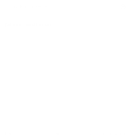
Pas de préférence
J’ai une question sur
Par l’envoi de ce formulaire, vous donnez des informations