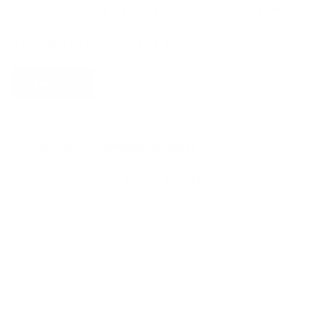
à Argenta qui seront utilisées pour vous contacter et mieux
vous servir. Vous trouverez plus d’informations sur
la
politique de confidentialité d’Argenta
.
Envoyer
Informations complémentaires
Numéro d'entreprise 0656985552
Arrondissement judiciaire ANTWERPEN