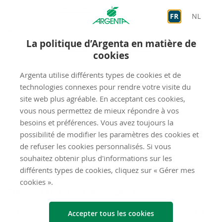
Sur rendez-vous
9:30
-
12:00
FR
NL
JE
La politique d’Argenta en matière de
Sur rendez-vous
9:30
-
12:00
Sur rendez-vous
14:00
-
19:00
cookies
VE
Accueil
9:30
-
12:00
Argenta utilise différents types de cookies et de
Sur rendez-vous
9:30
-
12:00
Sur rendez-vous
14:00
-
17:00
technologies connexes pour rendre votre visite du
site web plus agréable. En acceptant ces cookies,
fermé
SA
vous nous permettez de mieux répondre à vos
besoins et préférences. Vous avez toujours la
fermé
DI
possibilité de modifier les paramètres des cookies et
de refuser les cookies personnalisés. Si vous
souhaitez obtenir plus d'informations sur les
Envoyez-​nous un mes­sage
différents types de cookies, cliquez sur « Gérer mes
cookies ».
Êtes-vous déjà client chez Argenta ?
Non
Accepter tous les cookies