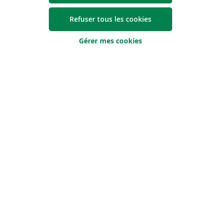
Prénom
Refuser tous les cookies
Gérer mes cookies
Nom
E-mail
Numéro de téléphone (facultatif)
Quand pouvons-nous vous contacter ?