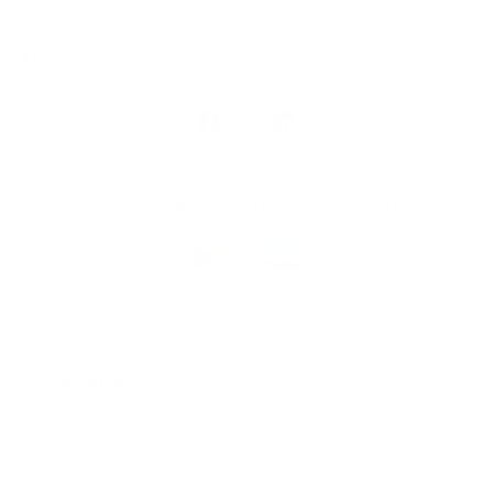
Généralités
Liens rapides
Nous
suivre
Restez informés, grâce à notre bulletin d’information
Téléchargez
l’app
Argenta
© 2026 Argenta
Informations juridiques