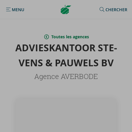
Argenta
MENU
CHERCHER
MENU
Homepage
Toutes les agences
AD­VIES­KAN­TOOR STE­
VENS & PAU­WELS BV
Agence AVERBODE