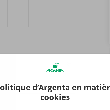
ez-
0
olitique d’Argenta en matiè
cookies