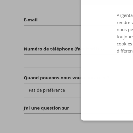
Argenta 
E-mail
rendre v
nous pe
toujours
cookies 
Numéro de téléphone (facultatif)
différen
Quand pouvons-nous vous contacter ?
Pas de préférence
J’ai une question sur