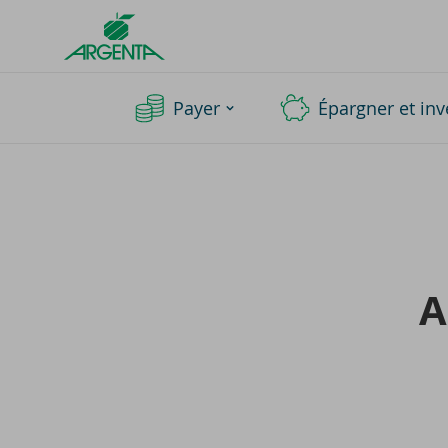
Argenta
Homepage
Payer
Épargner et inv
A