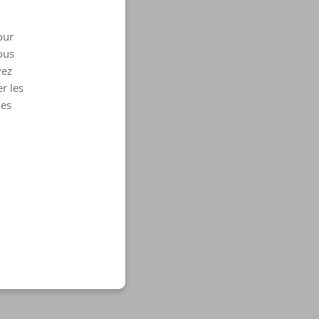
our
ous
vez
r les
les