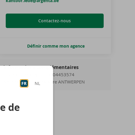
kantoor.lede@argenta.be
Contactez-nous
Définir comme mon agence
Informations complémentaires
Numéro d'entreprise 0404453574
Arrondissement judiciaire ANTWERPEN
FR
NL
re de