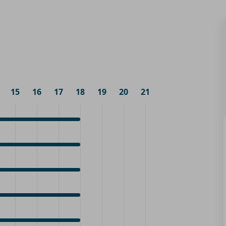
15
16
17
18
19
20
21
0
ez-
0
0
ez-
0
0
ez-
0
0
ez-
0
0