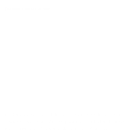
J’ai une question sur
Par l’envoi de ce formulaire, vous donnez des informations
à Argenta qui seront utilisées pour vous contacter et mieux
vous servir. Vous trouverez plus d’informations sur