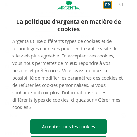
JE
FR
NL
Sur rendez-vous
9:30
-
12:30
Sur rendez-vous
13:30
-
18:00
La politique d’Argenta en matière de
cookies
VE
Accueil
9:30
-
12:30
Sur rendez-vous
9:30
-
12:30
Sur rendez-vous
13:30
-
18:00
Argenta utilise différents types de cookies et de
fermé
technologies connexes pour rendre votre visite du
SA
site web plus agréable. En acceptant ces cookies,
vous nous permettez de mieux répondre à vos
fermé
DI
besoins et préférences. Vous avez toujours la
possibilité de modifier les paramètres des cookies et
de refuser les cookies personnalisés. Si vous
Envoyez-​nous un mes­sage
souhaitez obtenir plus d'informations sur les
différents types de cookies, cliquez sur « Gérer mes
Êtes-vous déjà client chez Argenta ?
cookies ».
Non
Accepter tous les cookies
Prénom