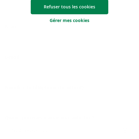
Refuser tous les cookies
Gérer mes cookies
Nom
E-mail
Numéro de téléphone (facultatif)
Quand pouvons-nous vous contacter ?
Pas de préférence