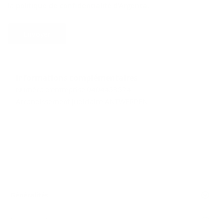
la
politique de confidentialité d’Argenta
.
Envoyer
Informations complémentaires
Numéro d'entreprise 0404453574
Arrondissement judiciaire ANTWERPEN
Généralités