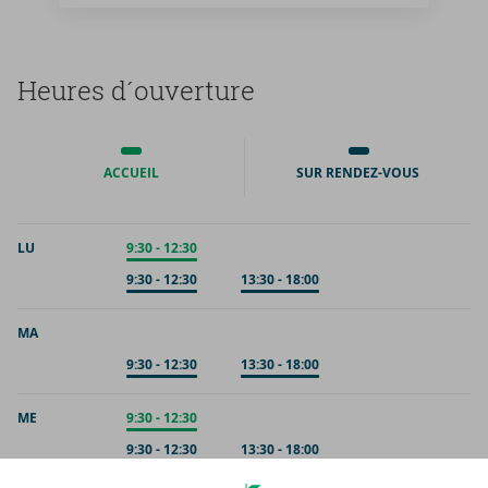
Heures d´ou­ver­ture
ACCUEIL
SUR RENDEZ-VOUS
LU
Accueil
9:30
-
12:30
Sur rendez-vous
9:30
-
12:30
Sur rendez-vous
13:30
-
18:00
MA
Sur rendez-vous
9:30
-
12:30
Sur rendez-vous
13:30
-
18:00
ME
Accueil
9:30
-
12:30
Sur rendez-vous
9:30
-
12:30
Sur rendez-vous
13:30
-
18:00