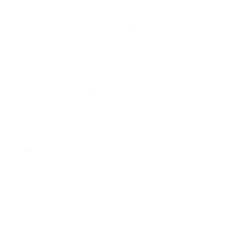
Liens rapides
Nous
suivre
Restez informés, grâce à notre bulletin d’information
Téléchargez
l’app
Argenta
© 2026 Argenta
Informations juridiques
Vie privée
Politique de Cookies