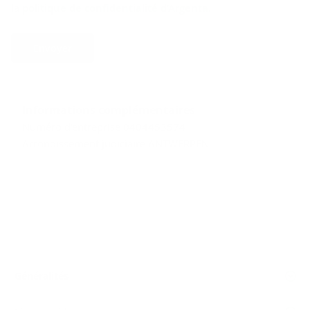
la
politique de confidentialité d’Argenta
.
Envoyer
Informations complémentaires
Numéro d'entreprise 0404453574
Arrondissement judiciaire ANTWERPEN
Généralités