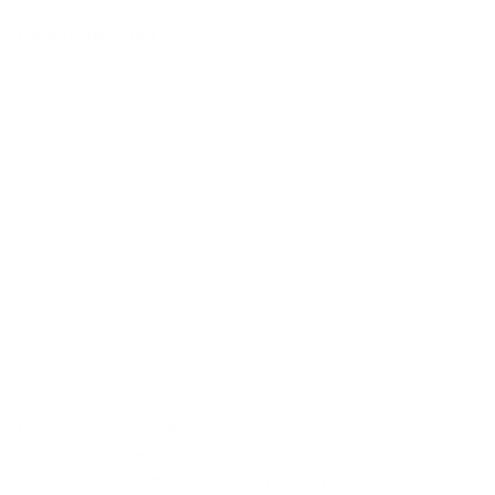
J’ai une question sur
Par l’envoi de ce formulaire, vous donnez des informations
à Argenta qui seront utilisées pour vous contacter et mieux
vous servir. Vous trouverez plus d’informations sur