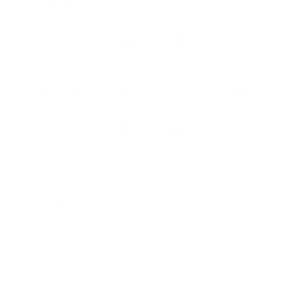
Liens rapides
Nous
suivre
Restez informés, grâce à notre bulletin d’information
Téléchargez
l’app
Argenta
© 2026 Argenta
Informations juridiques
Vie privée
Politique de Cookies