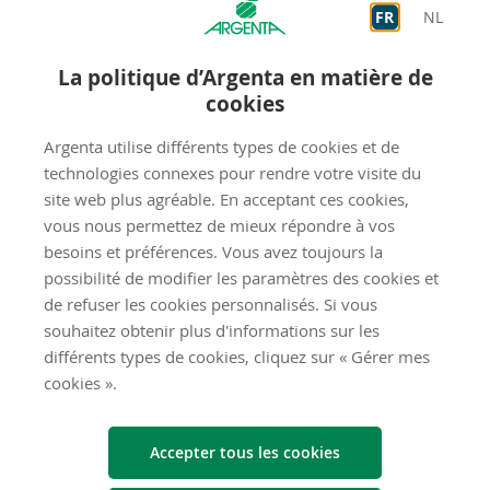
JE
FR
NL
Sur rendez-vous
9:30
-
12:30
Sur rendez-vous
13:30
-
18:00
La politique d’Argenta en matière de
cookies
VE
Accueil
9:30
-
12:30
Sur rendez-vous
9:30
-
12:30
Sur rendez-vous
13:30
-
18:00
Argenta utilise différents types de cookies et de
fermé
technologies connexes pour rendre votre visite du
SA
site web plus agréable. En acceptant ces cookies,
vous nous permettez de mieux répondre à vos
fermé
DI
besoins et préférences. Vous avez toujours la
possibilité de modifier les paramètres des cookies et
de refuser les cookies personnalisés. Si vous
Envoyez-​nous un mes­sage
souhaitez obtenir plus d'informations sur les
différents types de cookies, cliquez sur « Gérer mes
Êtes-vous déjà client chez Argenta ?
cookies ».
Non
Accepter tous les cookies
Prénom