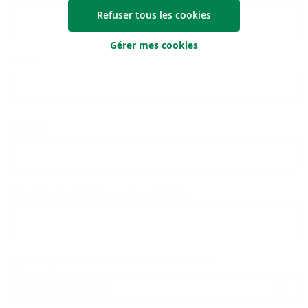
Refuser tous les cookies
Gérer mes cookies
Nom
E-mail
Numéro de téléphone (facultatif)
Quand pouvons-nous vous contacter ?
Pas de préférence