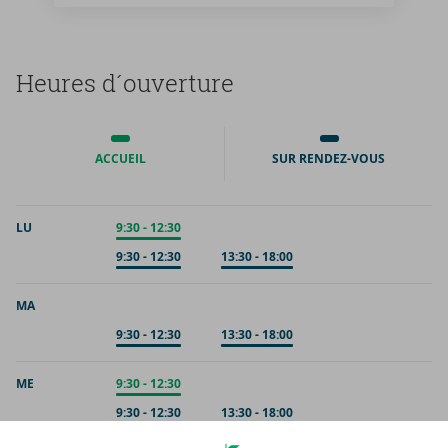
Heures d´ou­ver­ture
ACCUEIL
SUR RENDEZ-VOUS
LU
Accueil
9:30
-
12:30
Sur rendez-vous
9:30
-
12:30
Sur rendez-vous
13:30
-
18:00
MA
Sur rendez-vous
9:30
-
12:30
Sur rendez-vous
13:30
-
18:00
ME
Accueil
9:30
-
12:30
Sur rendez-vous
9:30
-
12:30
Sur rendez-vous
13:30
-
18:00