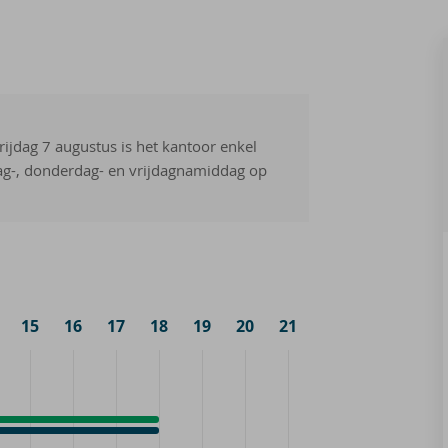
rijdag 7 augustus is het kantoor enkel
ag-, donderdag- en vrijdagnamiddag op
15
16
17
18
19
20
21
ccueil
4:00
ur
4:00