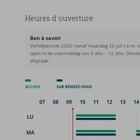
Heures d´ou­ver­ture
Bon à savoir
Verlofperiode 2026: Vanaf maandag 20 juli t.e.m. v
open in de voormiddag van 9.30u – 12.30u. Dinsd
afspraak.
ACCUEIL
SUR RENDEZ-VOUS
07
08
09
10
11
12
13
14
LU
Accueil
9:30
Sur
9:30
-
rendez-
-
12:30
MA
Accueil
9:30
A
1
vous
12:30
Sur
9:30
S
1