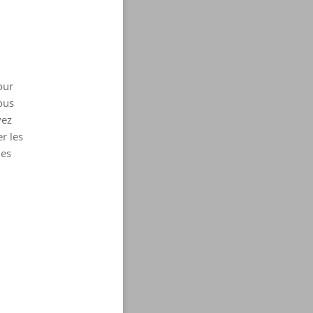
our
ous
vez
r les
les