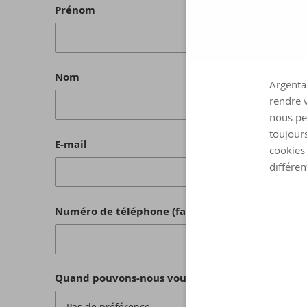
Prénom
Nom
Argenta 
rendre v
nous pe
toujours
E-mail
cookies 
différen
Numéro de téléphone (facultatif)
Quand pouvons-nous vous contacter ?
Pas de préférence