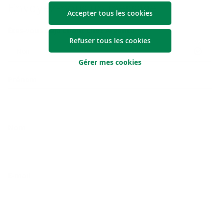
Envoyez-​nous un mes­sage
Accepter tous les cookies
Êtes-vous déjà client chez Argenta ?
Refuser tous les cookies
Non
Gérer mes cookies
Prénom
Nom
E-mail