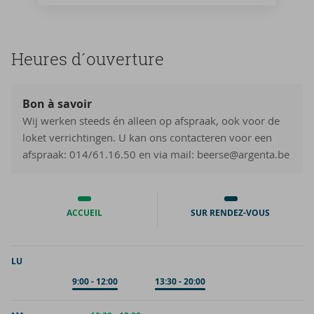
Heures d´ou­ver­ture
Bon à savoir
Wij werken steeds én alleen op afspraak, ook voor de
loket verrichtingen. U kan ons contacteren voor een
afspraak: 014/61.16.50 en via mail: beerse@argenta.be
ACCUEIL
SUR RENDEZ-VOUS
LU
Sur rendez-vous
9:00
-
12:00
Sur rendez-vous
13:30
-
20:00