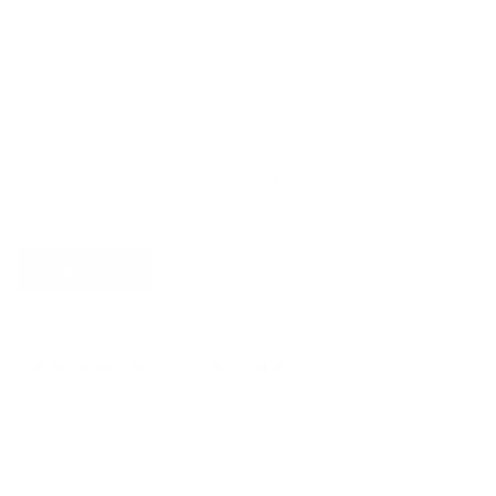
Par l’envoi de ce formulaire, vous donnez des informations
à Argenta qui seront utilisées pour vous contacter et mieux
vous servir. Vous trouverez plus d’informations sur
la
politique de confidentialité d’Argenta
.
Envoyer
Informations complémentaires
Numéro d'entreprise 0663821676
Arrondissement judiciaire ANTWERPEN