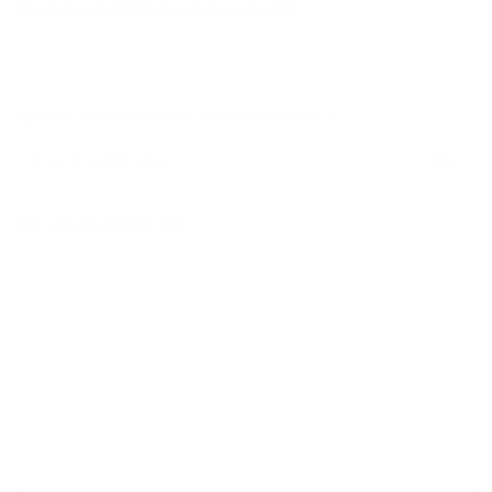
Numéro de téléphone (facultatif)
Quand pouvons-nous vous contacter ?
Pas de préférence
J’ai une question sur