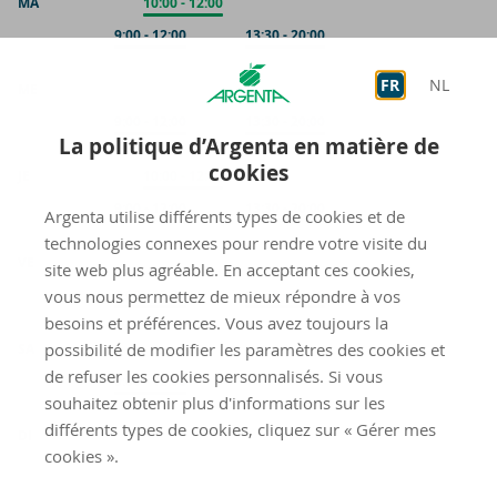
MA
Accueil
10:00
-
12:00
Sur rendez-vous
9:00
-
12:00
Sur rendez-vous
13:30
-
20:00
FR
NL
ME
Sur rendez-vous
9:00
-
12:00
Sur rendez-vous
13:30
-
20:00
La politique d’Argenta en matière de
cookies
JE
Accueil
10:00
-
12:00
Sur rendez-vous
9:00
-
12:00
Sur rendez-vous
13:30
-
20:00
Argenta utilise différents types de cookies et de
technologies connexes pour rendre votre visite du
VE
site web plus agréable. En acceptant ces cookies,
vous nous permettez de mieux répondre à vos
Sur rendez-vous
9:00
-
12:00
Sur rendez-vous
13:30
-
16:00
besoins et préférences. Vous avez toujours la
possibilité de modifier les paramètres des cookies et
SA
de refuser les cookies personnalisés. Si vous
Sur rendez-vous
9:00
-
12:00
souhaitez obtenir plus d'informations sur les
fermé
différents types de cookies, cliquez sur « Gérer mes
DI
cookies ».