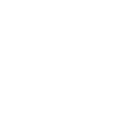
Quand pouvons-nous vous contacter ?
Pas de préférence
J’ai une question sur