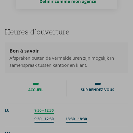
Définir comme mon agence
Heures d´ou­ver­ture
Bon à savoir
Afspraken buiten de vermelde uren zijn mogelijk in
samenspraak tussen kantoor en klant.
ACCUEIL
SUR RENDEZ-VOUS
LU
Accueil
9:30
-
12:30
Sur rendez-vous
9:30
-
12:30
Sur rendez-vous
13:30
-
18:30