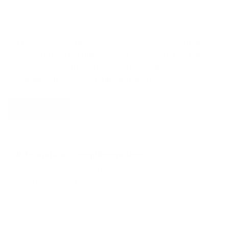
Par l’envoi de ce formulaire, vous donnez des informations
à Argenta qui seront utilisées pour vous contacter et mieux
vous servir. Vous trouverez plus d’informations sur
la
politique de confidentialité d’Argenta
.
Envoyer
Informations complémentaires
Numéro d'entreprise 0473226673
Arrondissement judiciaire OOST-VLAANDEREN