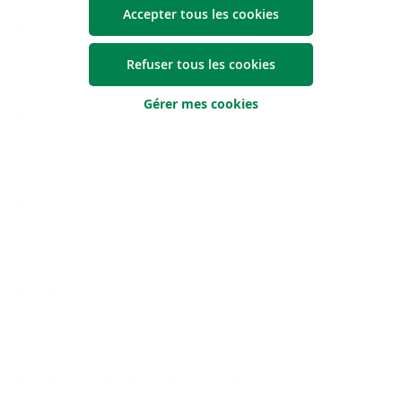
Accepter tous les cookies
Êtes-vous déjà client chez Argenta ?
Refuser tous les cookies
Non
Gérer mes cookies
Prénom
Nom
E-mail
Numéro de téléphone (facultatif)