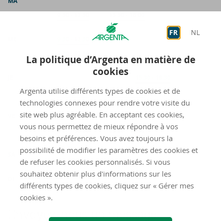
MA
Sur rendez-vous
9:30
-
12:30
Sur rendez-vous
13:30
-
16:00
FR
NL
ME
Accueil
9:30
-
12:30
Sur rendez-vous
9:30
-
12:30
La politique d’Argenta en matière de
cookies
JE
Accueil
15:30
-
18:30
Argenta utilise différents types de cookies et de
Sur rendez-vous
9:30
-
12:30
Sur rendez-vous
13:30
-
18:30
technologies connexes pour rendre votre visite du
site web plus agréable. En acceptant ces cookies,
VE
vous nous permettez de mieux répondre à vos
Sur rendez-vous
9:30
-
12:30
Sur rendez-vous
13:30
-
16:00
besoins et préférences. Vous avez toujours la
fermé
possibilité de modifier les paramètres des cookies et
SA
de refuser les cookies personnalisés. Si vous
fermé
souhaitez obtenir plus d'informations sur les
DI
différents types de cookies, cliquez sur « Gérer mes
cookies ».
Envoyez-​nous un mes­sage