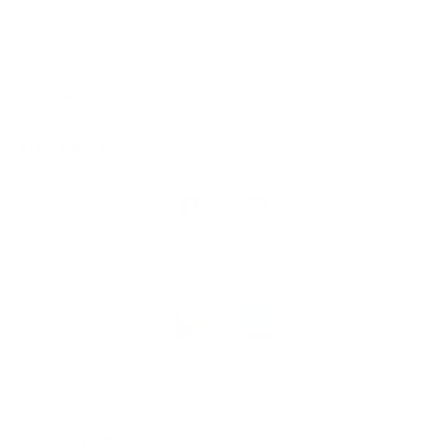
Généralités
Liens rapides
Nous
suivre
Restez informés, grâce à notre bulletin d’information
Téléchargez
l’app
Argenta
© 2026 Argenta