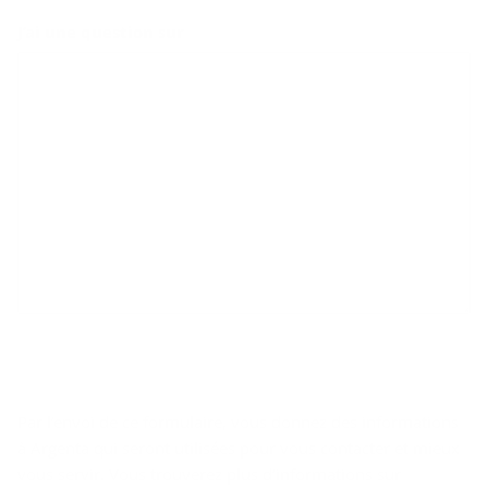
J’ai une question sur
Par l’envoi de ce formulaire, vous donnez des informations
à Argenta qui seront utilisées pour vous contacter et mieux
vous servir. Vous trouverez plus d’informations sur