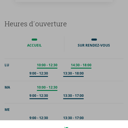
Heures d´ou­ver­ture
ACCUEIL
SUR RENDEZ-VOUS
LU
Accueil
10:00
-
12:30
Accueil
14:30
-
18:00
Sur rendez-vous
9:00
-
12:30
Sur rendez-vous
13:30
-
18:00
MA
Accueil
10:00
-
12:30
Sur rendez-vous
9:00
-
12:30
Sur rendez-vous
13:30
-
17:00
ME
Sur rendez-vous
9:00
-
12:30
Sur rendez-vous
13:30
-
17:00