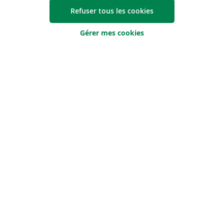
Refuser tous les cookies
Gérer mes cookies
Nom
E-mail
Numéro de téléphone (facultatif)
Quand pouvons-nous vous contacter ?
Pas de préférence