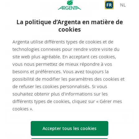
JE
Accueil
10:00
-
12:30
Accueil
14:30
-
17:00
FR
NL
Sur rendez-vous
9:00
-
12:30
Sur rendez-vous
13:30
-
17:00
La politique d’Argenta en matière de
cookies
VE
Accueil
10:00
-
12:30
Sur rendez-vous
9:00
-
12:30
Sur rendez-vous
13:30
-
16:30
Argenta utilise différents types de cookies et de
fermé
technologies connexes pour rendre votre visite du
SA
site web plus agréable. En acceptant ces cookies,
vous nous permettez de mieux répondre à vos
fermé
DI
besoins et préférences. Vous avez toujours la
possibilité de modifier les paramètres des cookies et
de refuser les cookies personnalisés. Si vous
Envoyez-​nous un mes­sage
souhaitez obtenir plus d'informations sur les
différents types de cookies, cliquez sur « Gérer mes
Êtes-vous déjà client chez Argenta ?
cookies ».
Non
Accepter tous les cookies
Prénom