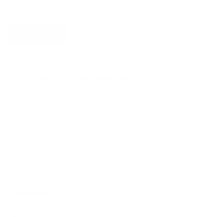
la
politique de confidentialité d’Argenta
.
Envoyer
Informations complémentaires
Numéro d'entreprise 0641851275
Arrondissement judiciaire NIVELLES
Généralités