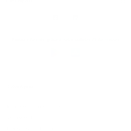
Liens rapides
Nous
suivre
Restez informés, grâce à notre bulletin d’information
Téléchargez
l’app
Argenta
© 2026 Argenta
Informations juridiques
Vie privée
Politique de Cookies