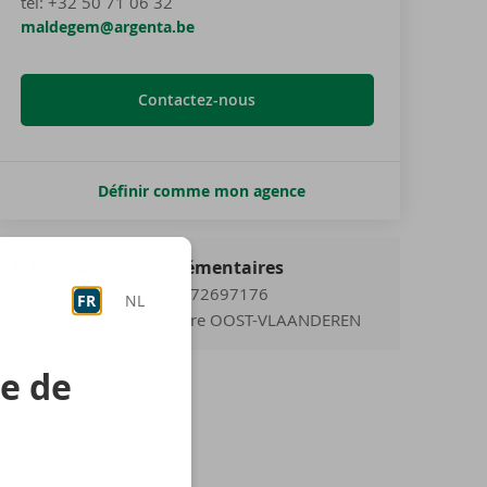
tel
:
+32 50 71 06 32
maldegem@argenta.be
Contactez-nous
Définir comme mon agence
Informations complémentaires
Numéro d'entreprise 0672697176
FR
NL
Arrondissement judiciaire OOST-VLAANDEREN
re de