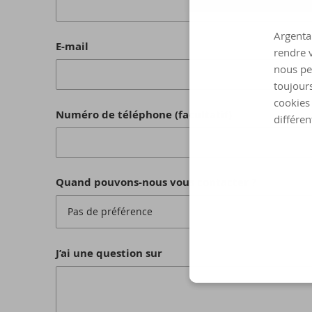
Argenta 
E-mail
rendre v
nous pe
toujours
cookies 
Numéro de téléphone (facultatif)
différen
Quand pouvons-nous vous contacter ?
Pas de préférence
J’ai une question sur