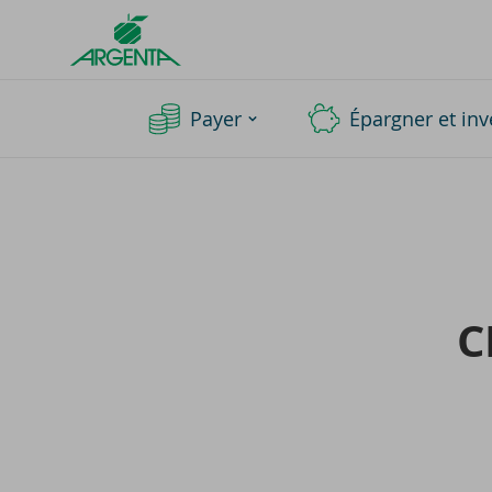
Argenta
Homepage
Payer
Épargner et inv
C