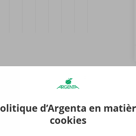
ez-
0
olitique d’Argenta en matiè
cookies