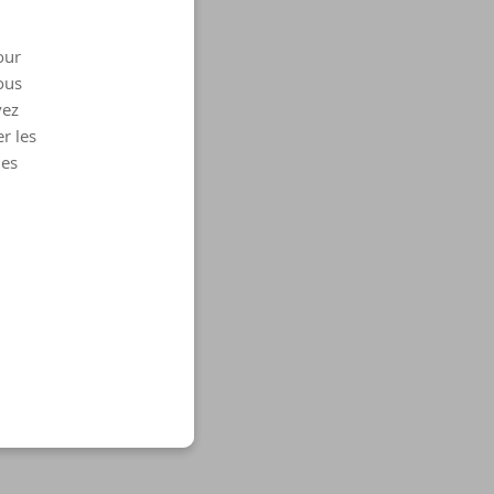
our
ous
vez
r les
les