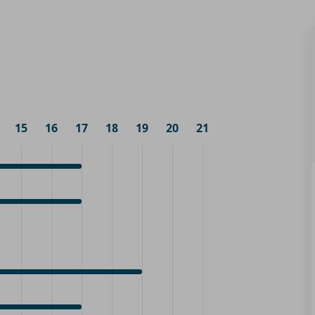
15
16
17
18
19
20
21
0
ez-
0
0
ez-
0
0
ez-
0
0