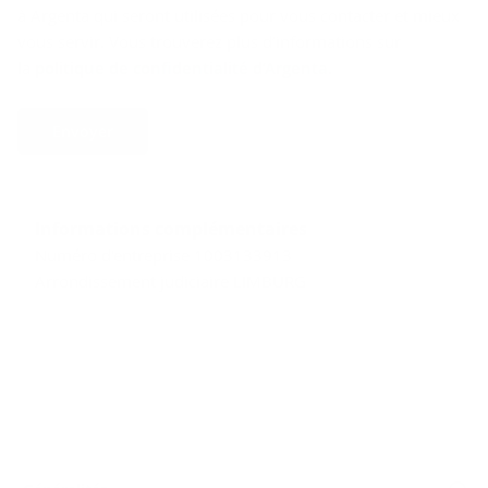
à Argenta qui seront utilisées pour vous contacter et mieux
vous servir. Vous trouverez plus d’informations sur
la
politique de confidentialité d’Argenta
.
Envoyer
Informations complémentaires
Numéro d'entreprise 1003133913
Arrondissement judiciaire LIMBURG