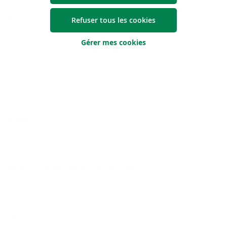
Prénom
Refuser tous les cookies
Gérer mes cookies
Nom
E-mail
Numéro de téléphone (facultatif)
Quand pouvons-nous vous contacter ?