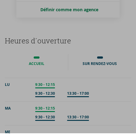
Définir comme mon agence
Heures d´ou­ver­ture
ACCUEIL
SUR RENDEZ-VOUS
LU
Accueil
9:30
-
12:15
Sur rendez-vous
9:30
-
12:30
Sur rendez-vous
13:30
-
17:00
MA
Accueil
9:30
-
12:15
Sur rendez-vous
9:30
-
12:30
Sur rendez-vous
13:30
-
17:00
ME