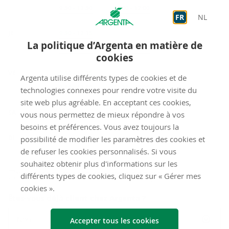
Sur rendez-vous
9:30
-
12:30
Sur rendez-vous
13:30
-
17:00
FR
NL
JE
Accueil
9:30
-
12:15
La politique d’Argenta en matière de
Sur rendez-vous
9:30
-
12:30
Sur rendez-vous
13:30
-
18:00
cookies
VE
Accueil
9:30
-
12:15
Argenta utilise différents types de cookies et de
Sur rendez-vous
9:30
-
12:30
Sur rendez-vous
13:30
-
16:00
technologies connexes pour rendre votre visite du
site web plus agréable. En acceptant ces cookies,
fermé
SA
vous nous permettez de mieux répondre à vos
besoins et préférences. Vous avez toujours la
fermé
DI
possibilité de modifier les paramètres des cookies et
de refuser les cookies personnalisés. Si vous
souhaitez obtenir plus d'informations sur les
Envoyez-​nous un mes­sage
différents types de cookies, cliquez sur « Gérer mes
cookies ».
Êtes-vous déjà client chez Argenta ?
Non
Accepter tous les cookies