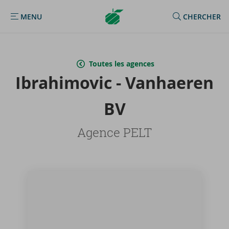
Argenta
MENU
CHERCHER
MENU
Homepage
Toutes les agences
Ibra­hi­mo­vic - Van­hae­ren
BV
Agence PELT