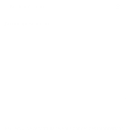
Pas de préférence
J’ai une question sur
Par l’envoi de ce formulaire, vous donnez des informations