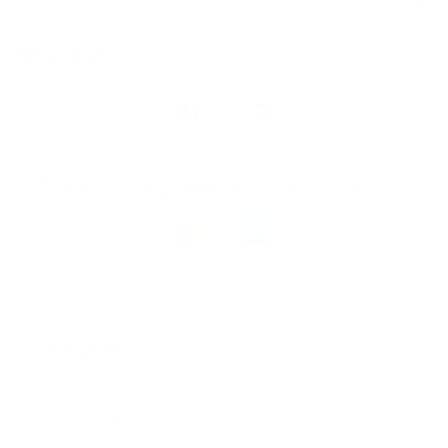
Généralités
Liens rapides
Nous
suivre
Restez informés, grâce à notre bulletin d’information
Téléchargez
l’app
Argenta
© 2026 Argenta
Informations juridiques