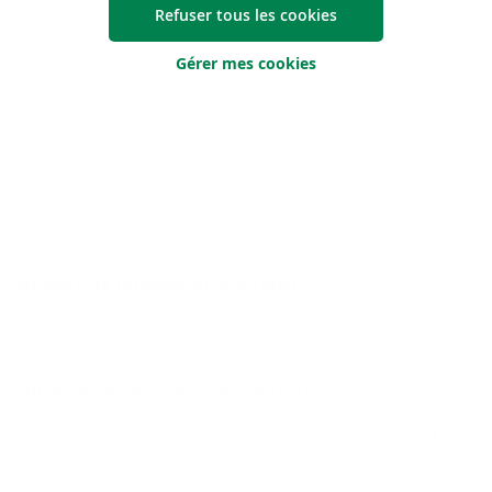
Refuser tous les cookies
Gérer mes cookies
Nom
E-mail
Numéro de téléphone (facultatif)
Quand pouvons-nous vous contacter ?
Pas de préférence