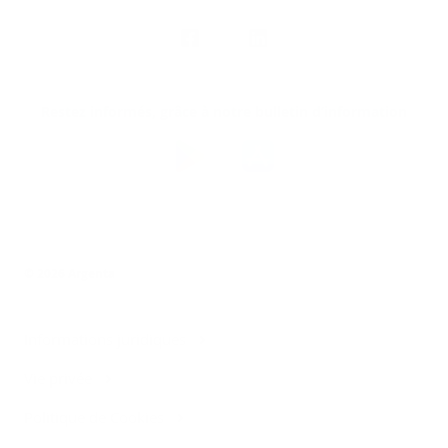
Nous
suivre
Restez informés, grâce à notre bulletin d’information
Téléchargez
l’app
Argenta
© 2026 Argenta
Informations juridiques
Vie privée
Politique de Cookies