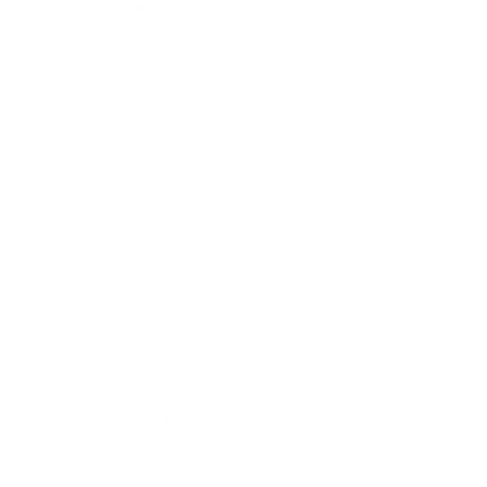
J’ai une question sur
Par l’envoi de ce formulaire, vous donnez des informations
à Argenta qui seront utilisées pour vous contacter et mieux
vous servir. Vous trouverez plus d’informations sur
la
politique de confidentialité d’Argenta
.