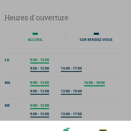
Heures d´ou­ver­ture
ACCUEIL
SUR RENDEZ-VOUS
LU
Accueil
9:00
-
12:00
Sur rendez-vous
9:00
-
12:00
Sur rendez-vous
13:00
-
17:00
MA
Accueil
9:00
-
12:00
Accueil
16:00
-
18:00
Sur rendez-vous
9:00
-
12:00
Sur rendez-vous
13:00
-
19:00
ME
Accueil
9:00
-
12:00
Sur rendez-vous
9:00
-
12:00
Sur rendez-vous
13:00
-
17:00
JE
Accueil
9:00
-
12:00