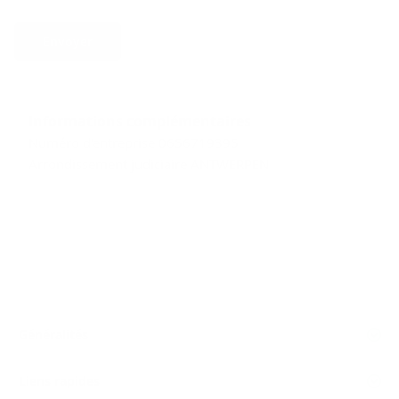
Envoyer
Informations complémentaires
Numéro d'entreprise 0656719395
Arrondissement judiciaire ANTWERPEN
Généralités
Liens rapides