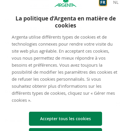
FR
NL
Sur rendez-vous
9:00
-
12:00
Sur rendez-vous
13:00
-
17:00
La politique d’Argenta en matière de
VE
cookies
Sur rendez-vous
9:00
-
12:00
Sur rendez-vous
13:00
-
16:00
Argenta utilise différents types de cookies et de
fermé
SA
technologies connexes pour rendre votre visite du
site web plus agréable. En acceptant ces cookies,
fermé
DI
vous nous permettez de mieux répondre à vos
besoins et préférences. Vous avez toujours la
possibilité de modifier les paramètres des cookies et
Envoyez-​nous un mes­sage
de refuser les cookies personnalisés. Si vous
souhaitez obtenir plus d'informations sur les
Êtes-vous déjà client chez Argenta ?
différents types de cookies, cliquez sur « Gérer mes
cookies ».
Non
Accepter tous les cookies
Prénom