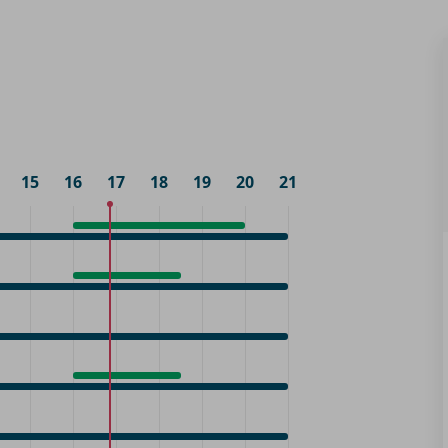
15
16
17
18
19
20
21
Accueil
16:00
-
20:00
Accueil
16:00
-
18:30
Accueil
16:00
-
18:30