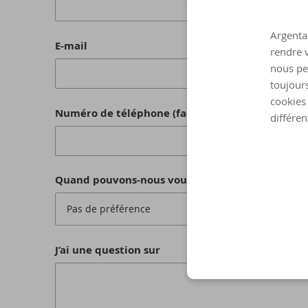
Argenta 
E-mail
rendre v
nous pe
toujours
cookies 
Numéro de téléphone (facultatif)
différen
Quand pouvons-nous vous contacter ?
Pas de préférence
J’ai une question sur