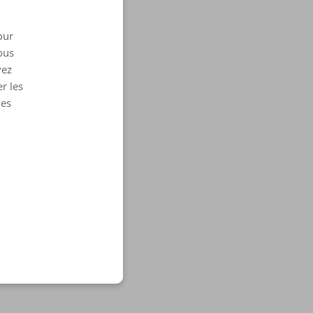
our
ous
vez
r les
les