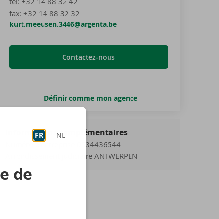
tel
:
+32 14 88 32 42
fax:
+32 14 88 32 32
kurt.meeusen.3446@argenta.be
Contactez-nous
Définir comme mon agence
Informations complémentaires
FR
NL
Numéro d'entreprise 0534436544
Arrondissement judiciaire ANTWERPEN
re de