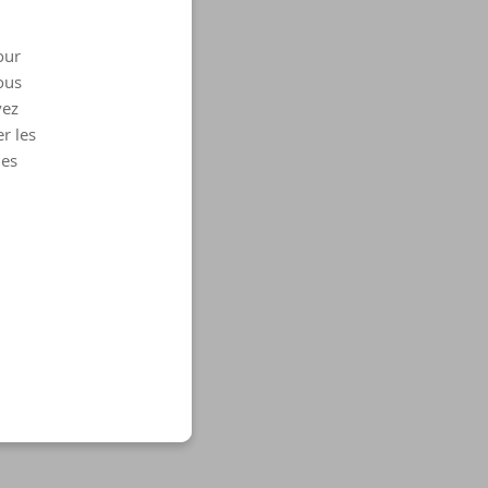
our
ous
vez
r les
les