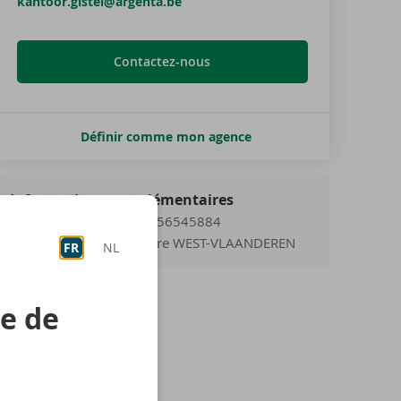
kantoor.gistel@argenta.be
Contactez-nous
Définir comme mon agence
Informations complémentaires
Numéro d'entreprise 0656545884
Arrondissement judiciaire WEST-VLAANDEREN
FR
NL
re de