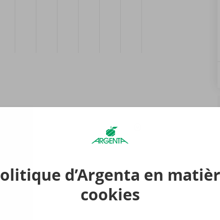
endez-
ous
7:00
olitique d’Argenta en matiè
cookies