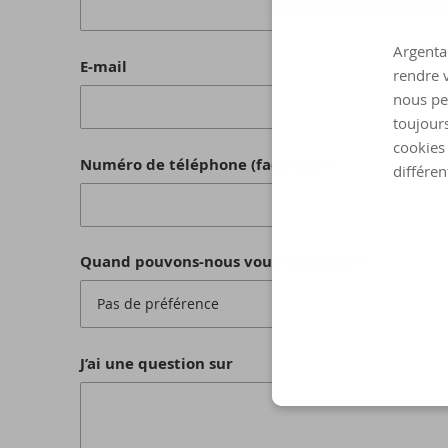
Argenta 
E-mail
rendre v
nous pe
toujours
cookies 
Numéro de téléphone (facultatif)
différen
Quand pouvons-nous vous contacter ?
Pas de préférence
J’ai une question sur