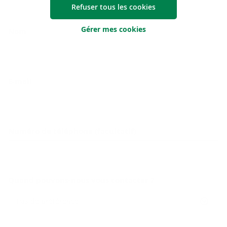
Refuser tous les cookies
Gérer mes cookies
Nom
E-mail
Numéro de téléphone (facultatif)
Quand pouvons-nous vous contacter ?
Pas de préférence