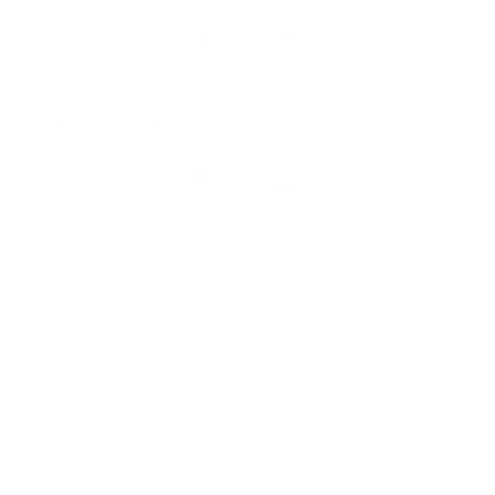
Nous
suivre
Restez informés, grâce à notre bulletin d’information
Téléchargez
l’app
Argenta
© 2026 Argenta
Informations juridiques
Vie privée
Politique de Cookies