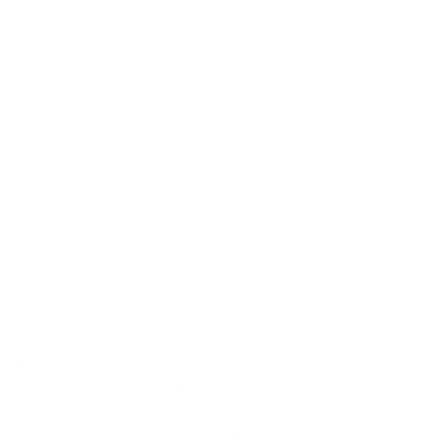
J’ai une question sur
Par l’envoi de ce formulaire, vous donnez des informations
à Argenta qui seront utilisées pour vous contacter et mieux
vous servir. Vous trouverez plus d’informations sur
la
politique de confidentialité d’Argenta
.