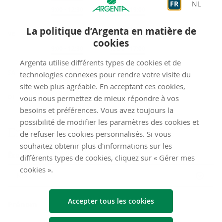
FR
NL
Sur rendez-vous
9:00
-
12:30
Sur rendez-vous
13:30
-
19:00
La politique d’Argenta en matière de
VE
cookies
Sur rendez-vous
9:00
-
12:30
Sur rendez-vous
13:30
-
17:00
Argenta utilise différents types de cookies et de
fermé
SA
technologies connexes pour rendre votre visite du
site web plus agréable. En acceptant ces cookies,
fermé
DI
vous nous permettez de mieux répondre à vos
besoins et préférences. Vous avez toujours la
possibilité de modifier les paramètres des cookies et
Envoyez-​nous un mes­sage
de refuser les cookies personnalisés. Si vous
souhaitez obtenir plus d'informations sur les
Êtes-vous déjà client chez Argenta ?
différents types de cookies, cliquez sur « Gérer mes
cookies ».
Non
Accepter tous les cookies
Prénom