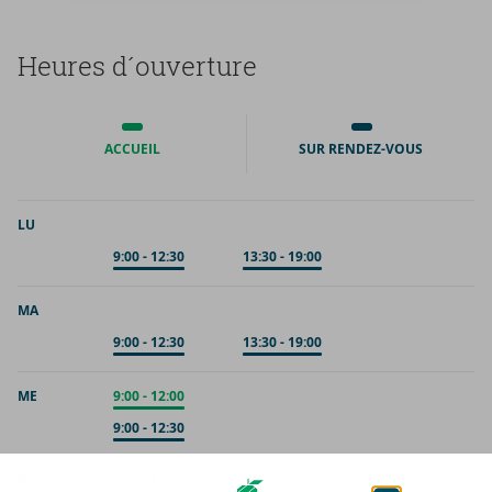
Heures d´ou­ver­ture
ACCUEIL
SUR RENDEZ-VOUS
LU
Sur rendez-vous
9:00
-
12:30
Sur rendez-vous
13:30
-
19:00
MA
Sur rendez-vous
9:00
-
12:30
Sur rendez-vous
13:30
-
19:00
ME
Accueil
9:00
-
12:00
Sur rendez-vous
9:00
-
12:30
JE
Accueil
9:00
-
12:00