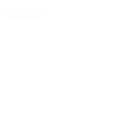
Envoyer
Informations complémentaires
Numéro d'entreprise 0442442041
Arrondissement judiciaire ANTWERPEN
Généralités
Liens rapides