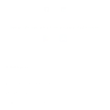
Nous
suivre
Restez informés, grâce à notre bulletin d’information
Téléchargez
l’app
Argenta
© 2026 Argenta
Informations juridiques
Vie privée
Politique de Cookies