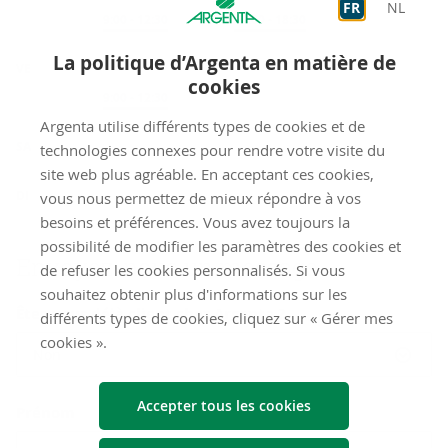
FR
NL
Sur rendez-vous
9:00
-
12:30
Sur rendez-vous
14:00
-
18:30
La politique d’Argenta en matière de
VE
cookies
Sur rendez-vous
9:00
-
12:30
Argenta utilise différents types de cookies et de
fermé
SA
technologies connexes pour rendre votre visite du
site web plus agréable. En acceptant ces cookies,
fermé
DI
vous nous permettez de mieux répondre à vos
besoins et préférences. Vous avez toujours la
possibilité de modifier les paramètres des cookies et
Envoyez-​nous un mes­sage
de refuser les cookies personnalisés. Si vous
souhaitez obtenir plus d'informations sur les
Êtes-vous déjà client chez Argenta ?
différents types de cookies, cliquez sur « Gérer mes
cookies ».
Non
Accepter tous les cookies
Prénom