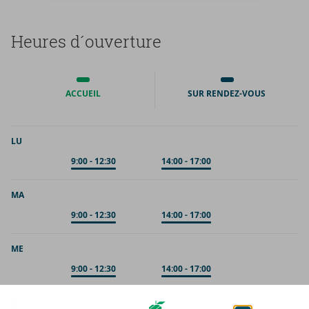
Heures d´ou­ver­ture
ACCUEIL
SUR RENDEZ-VOUS
LU
Sur rendez-vous
9:00
-
12:30
Sur rendez-vous
14:00
-
17:00
MA
Sur rendez-vous
9:00
-
12:30
Sur rendez-vous
14:00
-
17:00
ME
Sur rendez-vous
9:00
-
12:30
Sur rendez-vous
14:00
-
17:00
JE