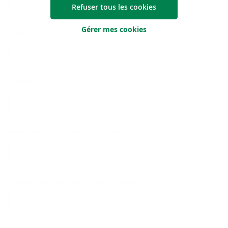
Refuser tous les cookies
Gérer mes cookies
Nom
E-mail
Numéro de téléphone (facultatif)
Quand pouvons-nous vous contacter ?
Pas de préférence