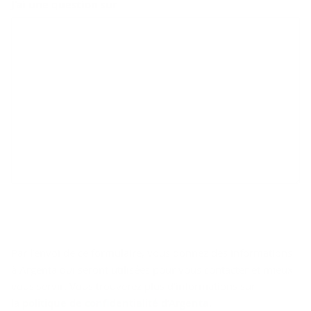
J’ai une question sur
Par l’envoi de ce formulaire, vous donnez des informations
à Argenta qui seront utilisées pour vous contacter et mieux
vous servir. Vous trouverez plus d’informations sur
la
politique de confidentialité d’Argenta
.