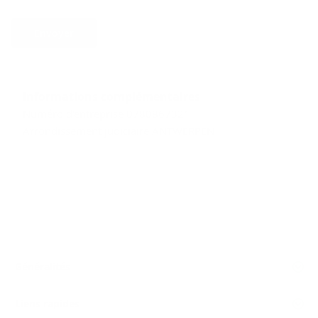
Envoyer
Informations complémentaires
Numéro d'entreprise 0780867321
Arrondissement judiciaire ANTWERPEN
Généralités
Liens rapides