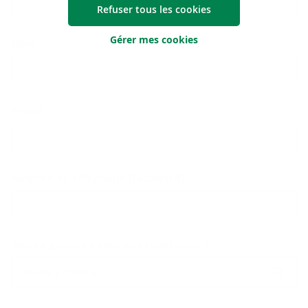
Refuser tous les cookies
Gérer mes cookies
Nom
E-mail
Numéro de téléphone (facultatif)
Quand pouvons-nous vous contacter ?
Pas de préférence