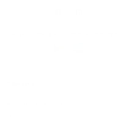
Nous
suivre
Restez informés, grâce à notre bulletin d’information
Téléchargez
l’app
Argenta
© 2026 Argenta
Informations juridiques
Vie privée
Politique de Cookies