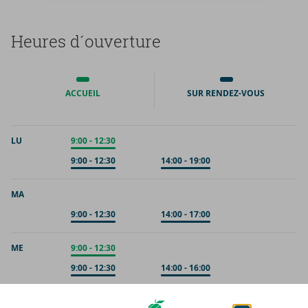
Heures d´ou­ver­ture
ACCUEIL
SUR RENDEZ-VOUS
LU
Accueil
9:00
-
12:30
Sur rendez-vous
9:00
-
12:30
Sur rendez-vous
14:00
-
19:00
MA
Sur rendez-vous
9:00
-
12:30
Sur rendez-vous
14:00
-
17:00
ME
Accueil
9:00
-
12:30
Sur rendez-vous
9:00
-
12:30
Sur rendez-vous
14:00
-
16:00
JE