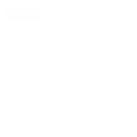
Envoyer
Informations complémentaires
Numéro d'entreprise 1006137448
Arrondissement judiciaire OOST-VLAANDEREN
Généralités
Liens rapides