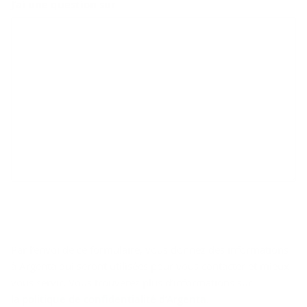
J’ai une question sur
Par l’envoi de ce formulaire, vous donnez des informations
à Argenta qui seront utilisées pour vous contacter et mieux
vous servir. Vous trouverez plus d’informations sur
la
politique de confidentialité d’Argenta
.