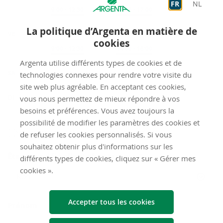
FR
NL
Sur rendez-vous
9:00
-
12:30
Sur rendez-vous
14:00
-
17:00
La politique d’Argenta en matière de
VE
Accueil
9:00
-
12:30
cookies
Sur rendez-vous
9:00
-
12:30
Sur rendez-vous
14:00
-
16:00
Argenta utilise différents types de cookies et de
fermé
SA
technologies connexes pour rendre votre visite du
site web plus agréable. En acceptant ces cookies,
fermé
DI
vous nous permettez de mieux répondre à vos
besoins et préférences. Vous avez toujours la
possibilité de modifier les paramètres des cookies et
Envoyez-​nous un mes­sage
de refuser les cookies personnalisés. Si vous
souhaitez obtenir plus d'informations sur les
Êtes-vous déjà client chez Argenta ?
différents types de cookies, cliquez sur « Gérer mes
cookies ».
Non
Accepter tous les cookies
Prénom