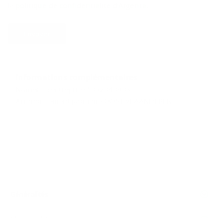
la
politique de confidentialité d’Argenta
.
Envoyer
Informations complémentaires
Numéro d'entreprise 1032040903
Arrondissement judiciaire OOST-VLAANDEREN
Généralités