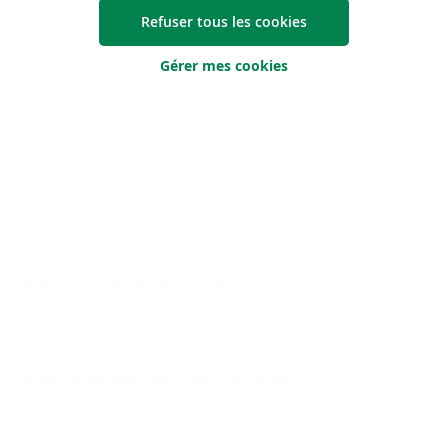
Refuser tous les cookies
Gérer mes cookies
Nom
E-mail
Numéro de téléphone (facultatif)
Quand pouvons-nous vous contacter ?
Pas de préférence