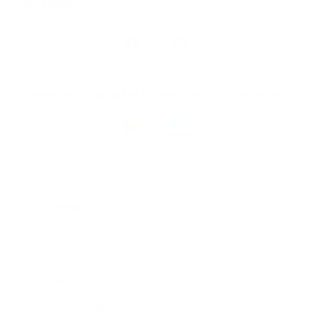
Liens rapides
Nous
suivre
Restez informés, grâce à notre bulletin d’information
Téléchargez
l’app
Argenta
© 2026 Argenta
Informations juridiques
Vie privée
Politique de Cookies