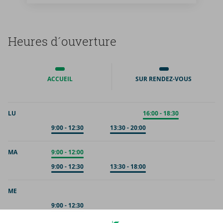
Heures d´ou­ver­ture
ACCUEIL
SUR RENDEZ-VOUS
LU
Accueil
16:00
-
18:30
Sur rendez-vous
9:00
-
12:30
Sur rendez-vous
13:30
-
20:00
MA
Accueil
9:00
-
12:00
Sur rendez-vous
9:00
-
12:30
Sur rendez-vous
13:30
-
18:00
ME
Sur rendez-vous
9:00
-
12:30