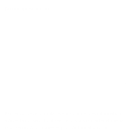
J’ai une question sur
Par l’envoi de ce formulaire, vous donnez des informations
à Argenta qui seront utilisées pour vous contacter et mieux
vous servir. Vous trouverez plus d’informations sur