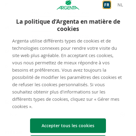
JE
FR
NL
Sur rendez-vous
9:00
-
12:30
Sur rendez-vous
13:30
-
18:00
La politique d’Argenta en matière de
cookies
VE
Accueil
9:00
-
12:00
Sur rendez-vous
9:00
-
12:30
Sur rendez-vous
13:30
-
17:00
Argenta utilise différents types de cookies et de
fermé
technologies connexes pour rendre votre visite du
SA
site web plus agréable. En acceptant ces cookies,
vous nous permettez de mieux répondre à vos
fermé
DI
besoins et préférences. Vous avez toujours la
possibilité de modifier les paramètres des cookies et
de refuser les cookies personnalisés. Si vous
Envoyez-​nous un mes­sage
souhaitez obtenir plus d'informations sur les
différents types de cookies, cliquez sur « Gérer mes
Êtes-vous déjà client chez Argenta ?
cookies ».
Non
Accepter tous les cookies
Prénom