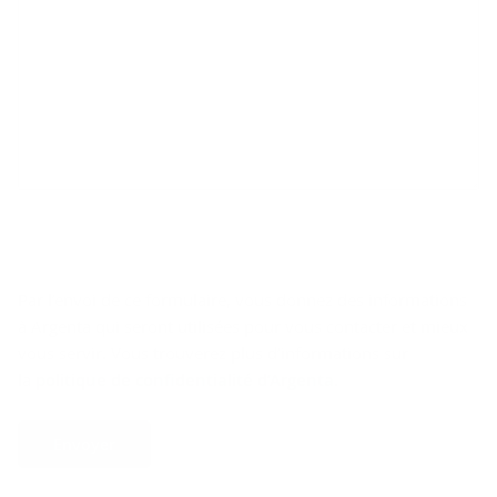
Par l’envoi de ce formulaire, vous donnez des informations
à Argenta qui seront utilisées pour vous contacter et mieux
vous servir. Vous trouverez plus d’informations sur
la
politique de confidentialité d’Argenta
.
Envoyer