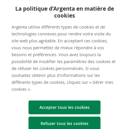
VE
Accueil
9:30
-
12:30
Accueil
14:00
-
18:00
La politique d’Argenta en matière de
fermé
cookies
SA
fermé
Argenta utilise différents types de cookies et de
DI
technologies connexes pour rendre votre visite du
site web plus agréable. En acceptant ces cookies,
vous nous permettez de mieux répondre à vos
Envoyez-​nous un mes­sage
besoins et préférences. Vous avez toujours la
possibilité de modifier les paramètres des cookies et
Êtes-vous déjà client chez Argenta ?
de refuser les cookies personnalisés. Si vous
souhaitez obtenir plus d'informations sur les
Non
différents types de cookies, cliquez sur « Gérer mes
cookies ».
Prénom
Accepter tous les cookies
Nom
Refuser tous les cookies