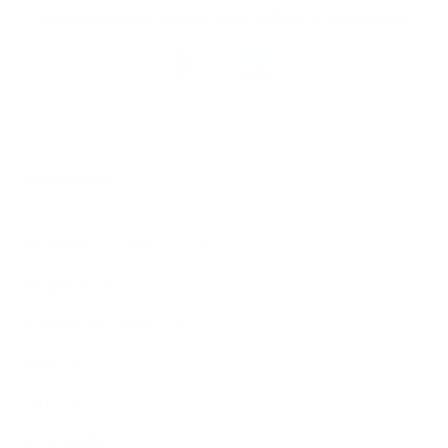
Restez informés, grâce à notre bulletin d’information
Téléchargez
l’app
Argenta
© 2026 Argenta
Informations juridiques
Vie privée
Politique de Cookies
PSD2
Tarifs
Accessibilité