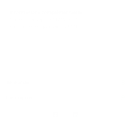
Informations complémentaires
Numéro d'entreprise 0479633326
Arrondissement judiciaire BRUSSEL
Généralités
Liens rapides
Nous
suivre