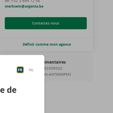
tel
:
+32 3 644 12 56
merksem@argenta.be
Contactez-nous
Définir comme mon agence
Informations complémentaires
Numéro d'entreprise 0465509532
FR
NL
Arrondissement judiciaire ANTWERPEN
re de