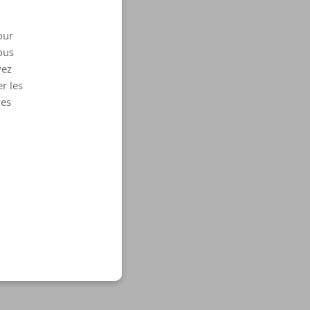
our
ous
vez
r les
les