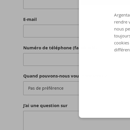
Argenta 
E-mail
rendre v
nous pe
toujours
cookies 
Numéro de téléphone (facultatif)
différen
Quand pouvons-nous vous contacter ?
Pas de préférence
J’ai une question sur