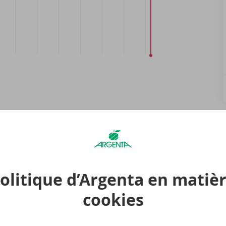
endez-
ous
8:00
olitique d’Argenta en matiè
cookies