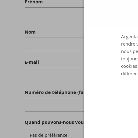
Prénom
Nom
Argenta 
rendre v
nous pe
toujours
E-mail
cookies 
différen
Numéro de téléphone (facultatif)
Quand pouvons-nous vous contacter ?
Pas de préférence