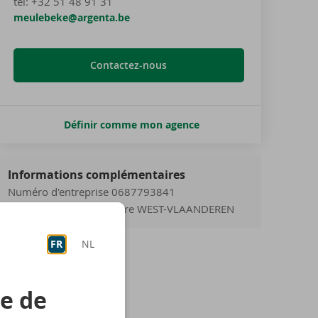
tel
:
+32 51 48 91 31
meulebeke@argenta.be
Contactez-nous
Définir comme mon agence
Informations complémentaires
Numéro d'entreprise 0687793841
Arrondissement judiciaire WEST-VLAANDEREN
FR
NL
re de