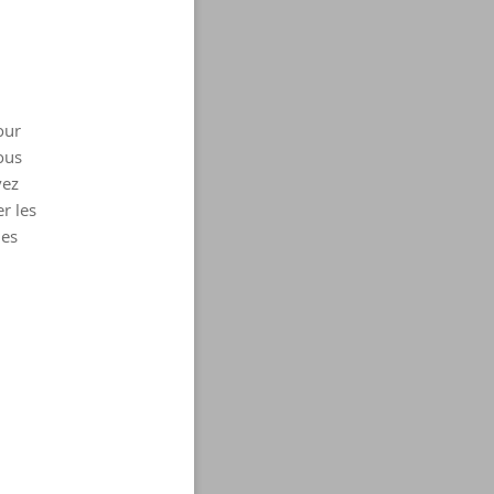
our
ous
vez
r les
les