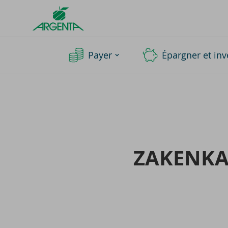
Argenta
Homepage
Payer
Épargner et inv
ZA­KEN­K