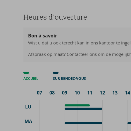
Heures d´ou­ver­ture
Bon à savoir
Wist u dat u ook terecht kan in ons kantoor te Ing
Afspraak op maat? Contacteer ons om de mogelijk
ACCUEIL
SUR RENDEZ-VOUS
07
08
09
10
11
12
13
14
LU
Accueil
9:00
Sur
9:00
-
rendez-
-
11:00
MA
vous
12:00
Sur
9:00
S
1