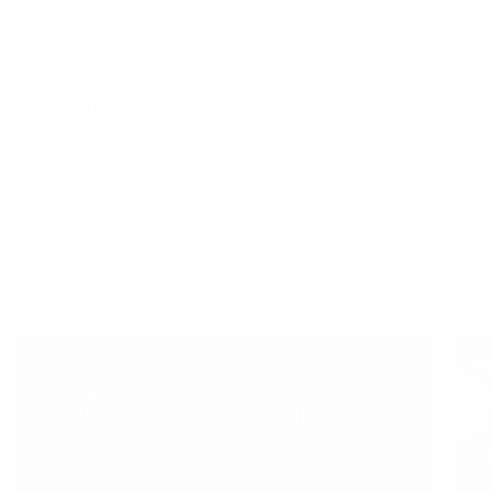
signifie que les engins de déplacement ne peuvent pas
dépasser une vitesse de 25 km/h de manière autonome.
2
À condition que ces vélos ne dépassent pas la vitesse de
25 km/h par la force mécanique. Cela signifie que les vélos
ne peuvent pas dépasser une vitesse de 25 km/h de
manière autonome (sans pédaler). Si c'est le cas, alors vous
n'êtes pas un usager faible de la route (par exemple : avec
un speed pedelec ayant une assistance au pédalage de plus
de 25 km/h, vous n'êtes pas un usager faible).
Wat dekt een familiale
verzekering?