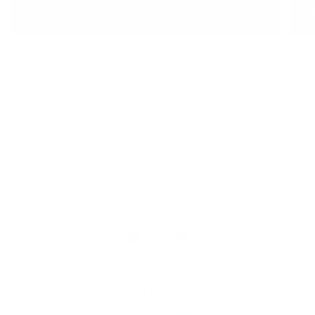
En savoir plus
E
Généralités
Liens rapides
Nous
suivre
Restez informés, grâce à notre bulletin d’information
Téléchargez