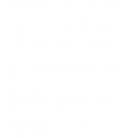
dommages subis par le conducteur ou le propriétaire du
véhicule automoteur. Il est dès lors recommandé aux
usagers faibles de la route de souscrire une assurance
familiale. Dans de tels cas, cette assurance interviendra dans
les coûts. Il se peut que vous deviez encore payer la
franchise, mais dans certains cas, celle-ci peut être
supprimée.
Quelles précautions pouvez-vous
prendre ?
La protection que la loi vous octroie ne doit pas vous inciter
à relâcher votre vigilance sur la route. Êtes-vous tout de
même victime d’un accident ?
Remplissez toujours le constat d’accident européen. Il
arrive en effet que les lésions corporelles ne se ressentent
qu’après quelques jours.