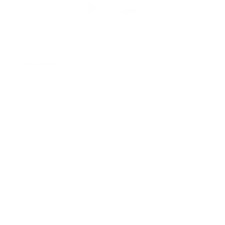
l’app
Argenta
© 2026 Argenta
Informations juridiques
Vie privée
Politique de Cookies
PSD2
Tarifs
Accessibilité
Contact