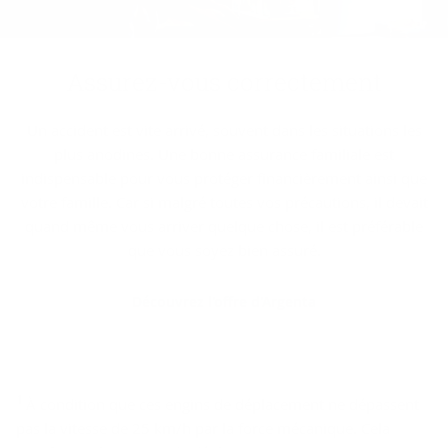
Assurez-​vous cor­rec­te­ment
Un accident est vite arrivé, souvent dans les situations les
plus anodines. Une bonne assurance familiale est
indispensable pour vous protéger financièrement ainsi que
votre famille. Car si malgré toutes vos précautions, il devait
quand même vous arriver quelque chose, il est préférable
que vous soyez bien assuré.
Découvrez l'offre d'Argenta
1
À condition que ces engins de déplacement ne dépassent
pas la vitesse de 25 km/h par la force mécanique. Cela