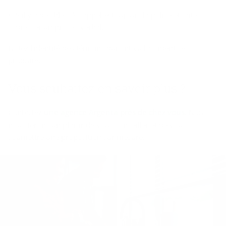
S’il y a des blessés, appelez toujours la police et faites
dresser un procès-verbal.
Notez l’identité des témoins qui ont vu l’accident se
produire.
Vous sou­hai­tez en sa­voir plus ?
Contactez
une agence Argenta près de chez vous
. Nous
nous ferons un plaisir de vous conseiller et de vous
soumettre une proposition sur mesure.