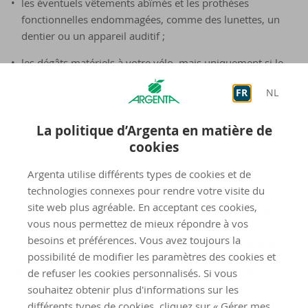
les éventuels vêtements abîmés et les prothèses
fonctionnelles endommagées, comme des lunettes, un
dentier ou un appareil auditif ;
les dégâts matériels à votre vélo, mais uniquement si le
conducteur du véhicule automoteur est responsable de
FR
NL
l’accident.
La politique d’Argenta en matière de
L’indemnisation est-elle assortie de
cookies
conditions ?
Argenta utilise différents types de cookies et de
technologies connexes pour rendre votre visite du
Pour avoir droit à une indemnisation, un véhicule
site web plus agréable. En acceptant ces cookies,
automoteur doit être impliqué dans l'accident, de quelque
vous nous permettez de mieux répondre à vos
façon que ce soit. La collision avec un autre cycliste ou avec
besoins et préférences. Vous avez toujours la
un piéton n'est donc pas couverte par cette réglementation.
possibilité de modifier les paramètres des cookies et
Un accident causé par un véhicule automoteur stationné
de refuser les cookies personnalisés. Si vous
entre en ligne de compte pour une indemnisation. Par
souhaitez obtenir plus d'informations sur les
exemple, si vous avez dû faire un écart en tant que cycliste,
différents types de cookies, cliquez sur « Gérer mes