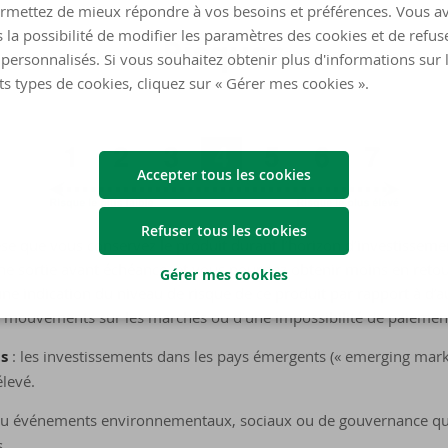
rmettez de mieux répondre à vos besoins et préférences. Vous a
 la possibilité de modifier les paramètres des cookies et de refuse
Risques
personnalisés. Si vous souhaitez obtenir plus d'informations sur 
ts types de cookies, cliquez sur « Gérer mes cookies ».
Accepter tous les cookies
Refuser tous les cookies
hèse que vous conservez le produit durant l’horizon d’investisse
une sortie avant échéance, et vous pourriez obtenir moins en retou
Gérer mes cookies
une indication du niveau de risque de ce produit par rapport à d’au
de mouvements sur les marchés ou d’une impossibilité de paiemen
ts
: les investissements dans les pays émergents (« emerging marke
élevé.
ou événements environnementaux, sociaux ou de gouvernance qui
s.