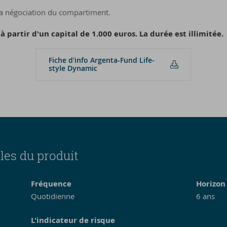
 la négociation du compartiment.
 partir d'un capital de 1.000 euros. La durée est illimitée.
Fiche d'in­fo Argenta-​Fund Li­fe­
style Dy­na­mic
les du produit
Fréquence
Horizon
Quotidienne
6
ans
L'indicateur de risque