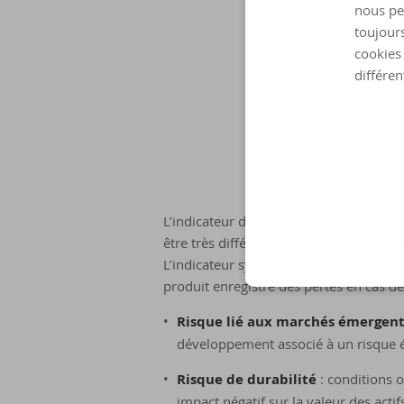
nous pe
toujours
cookies 
différen
L’indicateur de risque part de l’hypot
être très différent si vous optez pour 
L’indicateur synthétique de risque est 
produit enregistre des pertes en cas 
Risque lié aux marchés émergen
développement associé à un risque 
Risque de durabilité
: conditions 
impact négatif sur la valeur des actif