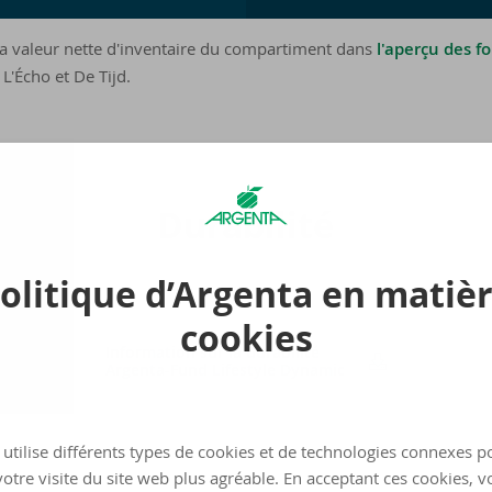
a valeur nette d'inventaire du compartiment dans
l'aperçu des f
L'Écho et De Tijd.
Du­ra­bi­li­té
olitique d’Argenta en matiè
cookies
In­for­ma­tion sur la du­ra­bi­li­té
Argenta-​Fund Li­fe­style Dy­na­mic
utilise différents types de cookies et de technologies connexes p
otre visite du site web plus agréable. En acceptant ces cookies, v