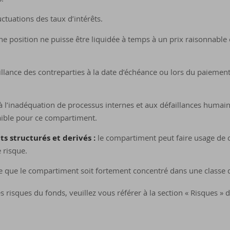
luctuations des taux d’intérêts.
une position ne puisse être liquidée à temps à un prix raisonnable 
illance des contreparties à la date d’échéance ou lors du paiement 
ié à l’inadéquation de processus internes et aux défaillances huma
faible pour ce compartiment.
ts structurés et derivés :
le compartiment peut faire usage de c
 risque.
ue que le compartiment soit fortement concentré dans une classe d'a
 risques du fonds, veuillez vous référer à la section « Risques » 