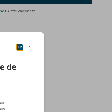
onds
. Cette valeur est
FR
NL
re de
our
ous