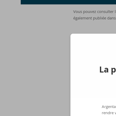
Vous pouvez consulter l
également publiée dans 
La p
Argenta 
rendre v