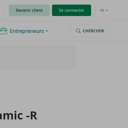
Devenir client
Se connecter
FR
Entrepreneurs
CHERCHER
a­mic -R