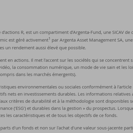
e d’actions R, est un compartiment d’Argenta-Fund, une SICAV de
1
amic est géré activement
par Argenta Asset Management SA, une so
res un rendement aussi élevé que possible.
t en actions. Il met l’accent sur les sociétés qui se concentrent 
vidéo, la consommation numérique, un mode de vie sain et les loisi
compris dans les marchés émergents).
stiques environnementales ou sociales conformément à l’article 
fs nets en investissements durables. Les informations relatives 
aux critères de durabilité et à la méthodologie sont disponibles so
nce (‘ESG’) et durables dans la gestion » du prospectus. Lorsque
s les caractéristiques et de tous les objectifs de ce fonds.
parts d'un fonds et non sur l'achat d'une valeur sous-jacente parti