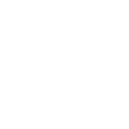
être liquidée à temps à un prix raisonnable
Risque opérationnel: le risque lié à l’inadéquation de
processus internes et aux défaillances humaines ou des
systèmes ou résultant d’événements extérieurs
Risque de crédi: le risque de défaillance des contreparties
lors du remboursement du capital à l’échéance ainsi que
des intérêts annuels
Risque de concentration: le risque lié à des
investissements concentrés sur un secteur géographique
ou économique spécifique
Risque de taux d'intérêt: le risque lié à des modifications
du taux d'intérêt
Risque de change: le risque lié aux investissements
libellés en devises autres que l'euro
Risque de contrepartie: le risque lié à une défaillance