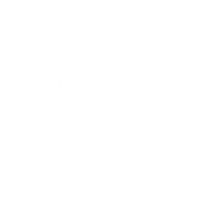
Taxe sur opérations de bourse
(en cas d'actions de
capitalisation)
1,32 % avec un maximum de 4 000 euros
Précompte mobilier
(en cas d'actions de
distribution)
30 % sur les dividendes
Taxe en cas de vente
(si le fonds investit plus de 10
% dans des créances)
30 % sur la part du rendement investi en créances
Taxe sur les plus-values
La partie de la plus-value qui n'est pas soumise au
précompte mobilier (taxe sur le rendement des