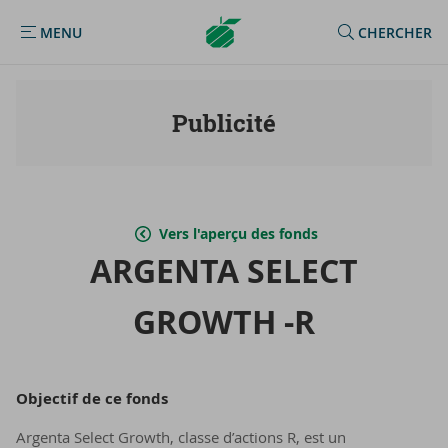
Argenta
MENU
CHERCHER
MENU
Homepage
Publicité
Vers l'aperçu des fonds
AR­GEN­TA SE­LECT
GROWTH -R
Ob­jec­tif de ce fonds
Argenta Select Growth, classe d’actions R, est un