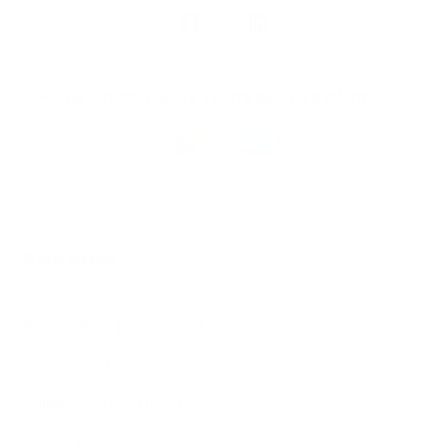
Nous
suivre
Restez informés, grâce à notre bulletin d’information
Téléchargez
l’app
Argenta
© 2026 Argenta
Informations juridiques
Vie privée
Politique de Cookies
PSD2