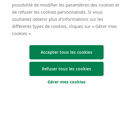
Risques
possibilité de modifier les paramètres des cookies et
de refuser les cookies personnalisés. Si vous
souhaitez obtenir plus d'informations sur les
différents types de cookies, cliquez sur « Gérer mes
cookies ».
Accepter tous les cookies
L’indicateur de risque part de l’hypothèse que vous
conservez le produit durant l’horizon d’investissement
recommandé. Le risque réel peut être très différent si vous
Refuser tous les cookies
optez pour une sortie avant échéance, et vous pourriez
obtenir moins en retour.
Gérer mes cookies
L’indicateur synthétique de risque est une indication du
niveau de risque de ce produit par rapport à d’autres. Il
indique la probabilité que ce produit enregistre des pertes
en cas de mouvements sur les marchés ou d’une
impossibilité de paiement.
Risque de liquidité: le risque qu’une position ne puisse