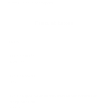
éventuelle de la contrepartie
Frais et taxes
FRAIS
Frais d'entrée
Max 1 %
Frais de sortie
0 %
Frais de gestion et autres frais administratifs et
d’exploitation
1,56 %