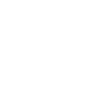
Coûts de transaction
0,12 %
Frais de conversion
Sans objet
Swing pricing
Mécanisme qui permet à un fonds de laisser les investisseurs
qui entrent et sortent de ce fonds s’acquitter des coûts de
transaction liés aux inscriptions et aux remboursements.
Sans objet
TAXES