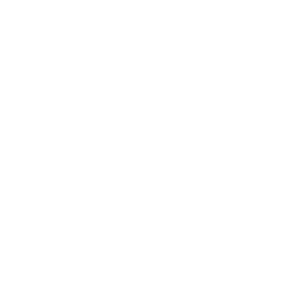
«Document d’informations clés » et le document « Résumé
des droits de l'investisseur » avant d'acheter ce produit.
Vous pouvez vous procurer ces documents dans votre
agence Argenta. La valeur nette d’inventaire du
compartiment est publiée dans L’Echo et De Tijd.
Pas en­tiè­re­ment sa­tis­fait(e) ?
Si vous avez une suggestion ou une plainte à formuler, vous
pouvez en parler à votre agent Argenta. Vous pouvez
également vous adresser à la société de gestion Argenta
Asset Management SA à l'adresse suivante : Belgiëlei 49-53,
B-2018 Anvers. Une plainte téléphonique doit être
confirmée par écrit au moyen d'un e-mail ou d'une lettre.
Vous estimez qu'Argenta n'a pas donné suite à votre
réclamation ou que la réponse fournie n'est pas satisfaisante
? Dans ce cas, vous pouvez vous adresser à l'Ombudsman
en conflits financiers, North Gate II, Boulevard Roi Albert II
8, boîte 2, 1000 Bruxelles. Le moyen le plus rapide pour
introduire une plainte auprès de l'Ombudsman en conflits