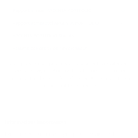
Rap­port an­nuel AR­GEN­TA PORT­FO­LIO
Rap­port se­mes­triel AR­GEN­TA PORT­FO­LIO
AR­GEN­TA PORT­FO­LIO Sta­tuts
Ré­su­mé des droits de l’in­ves­tis­seur
Vous pouvez vous procurer ces documents gratuitement
dans votre agence Argenta. Le fiche d'info, document
d'information clés et le résumé des droits de l’investisseur
sont disponibles en français.
In­for­ma­tions im­por­tantes
Parcourez attentivement le prospectus en vigueur, le