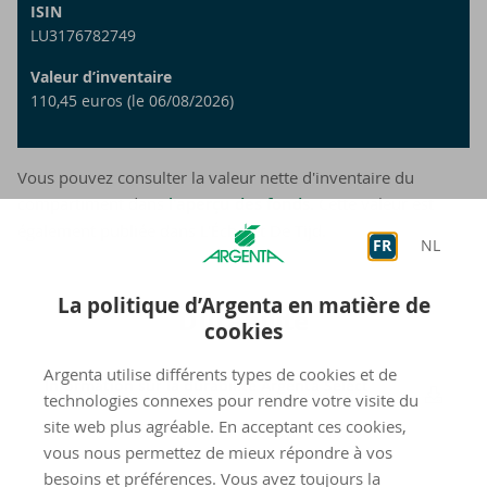
ISIN
LU3176782749
Valeur d’inventaire
110,45 euros (le 06/08/2026)
Vous pouvez consulter la valeur nette d'inventaire du
compartiment dans
l'aperçu des fonds
. Cette valeur est
également publiée dans L'Écho et De Tijd.
FR
NL
La politique d’Argenta en matière de
Du­ra­bi­li­té
cookies
Argenta utilise différents types de cookies et de
In­for­ma­tion sur la du­ra­bi­li­té Argenta Se­lect
technologies connexes pour rendre votre visite du
Growth
site web plus agréable. En acceptant ces cookies,
vous nous permettez de mieux répondre à vos
besoins et préférences. Vous avez toujours la