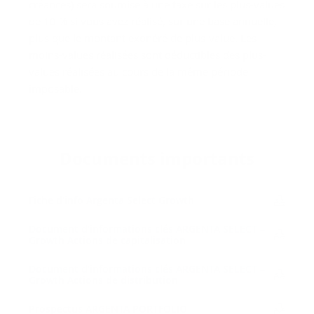
créances) sera soumise à une taxe sur les plus-values
de 10 % si vous avez réalisé, sur une base annuelle,
plus que le montant exonéré de plus-value. Les
moins-values réalisées sont déductibles des plus-
values réalisées au cours de la même période
imposable.
Do­cu­ments im­por­tants
Fiche d'in­fo Argenta Se­lect Growth
Do­cu­ment d’in­for­ma­tions clés AR­GEN­TA SE­LECT –
Growth Ac­tions de ca­pi­ta­li­sa­tion
Do­cu­ment d’in­for­ma­tions clés AR­GEN­TA SE­LECT –
Growth Ac­tions de dis­tri­bu­tion
Pros­pec­tus AR­GEN­TA PORT­FO­LIO